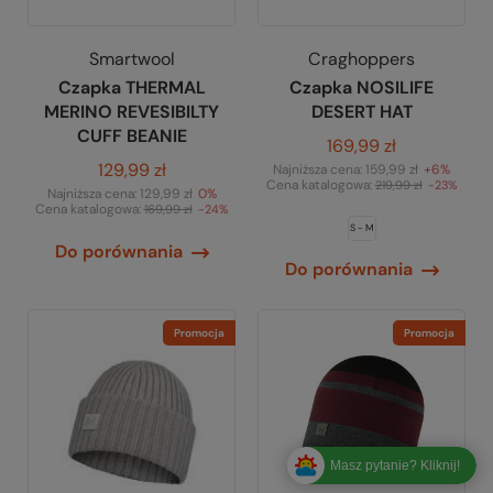
Smartwool
Craghoppers
Czapka THERMAL
Czapka NOSILIFE
MERINO REVESIBILTY
DESERT HAT
CUFF BEANIE
169,99 zł
129,99 zł
Najniższa cena:
159,99 zł
+6%
Cena katalogowa:
219,99 zł
-23%
Najniższa cena:
129,99 zł
0%
Cena katalogowa:
169,99 zł
-24%
S - M
Do porównania
Do porównania
Promocja
Promocja
Masz pytanie? Kliknij!