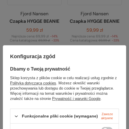
Fjord Nansen
Fjord Nansen
Czapka HYGGE BEANIE
Czapka HYGGE BEANIE
59,99 zł
59,99 zł
Najniższa cena:
69,99 zł
-14%
Najniższa cena:
69,99 zł
-14%
Cena katalogowa:
Cena katalogowa:
89,99 zł
-33%
89,99 zł
-33%
Do porównania
Do porównania
Konfiguracja zgód
Promocja
Promocja
Dbamy o Twoją prywatność
Sklep korzysta z plików cookie w celu realizacji usług zgodnie z
Polityką dotyczącą cookies
. Możesz określić warunki
przechowywania lub dostępu do cookie w Twojej przeglądarce.
Więcej informacji na temat warunków i prywatności można
znaleźć także na stronie
Prywatność i warunki Google
.
Zawsze
Funkcjonalne pliki cookie (wymagane)
aktywne