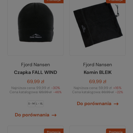
Fjord Nansen
Fjord Nansen
Czapka FALL WIND
Komin BLEIK
69,99 zł
69,99 zł
Najniższa cena:
99,99 zł
-30%
Najniższa cena:
59,99 zł
+16%
Cena katalogowa:
Cena katalogowa:
129,99 zł
-46%
89,99 zł
-22%
Do porównania
S - M
L - XL
Do porównania
Promocja
Promocja