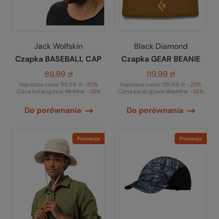
Jack Wolfskin
Black Diamond
Czapka BASEBALL CAP
Czapka GEAR BEANIE
89,99 zł
119,99 zł
Najniższa cena:
99,99 zł
-10%
Najniższa cena:
159,99 zł
-25%
Cena katalogowa:
Cena katalogowa:
119,99 zł
-25%
159,99 zł
-25%
Do porównania
Do porównania
Promocja
Promocja