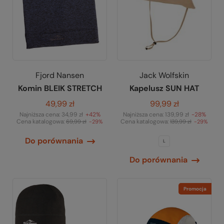
Fjord Nansen
Jack Wolfskin
Komin BLEIK STRETCH
Kapelusz SUN HAT
49,99 zł
99,99 zł
Najniższa cena:
34,99 zł
+42%
Najniższa cena:
139,99 zł
-28%
Cena katalogowa:
Cena katalogowa:
69,99 zł
-29%
139,99 zł
-29%
Do porównania
L
Do porównania
Promocja