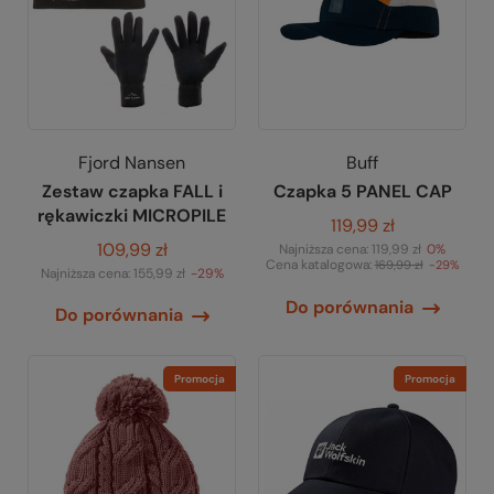
Fjord Nansen
Buff
Zestaw czapka FALL i
Czapka 5 PANEL CAP
rękawiczki MICROPILE
119,99 zł
109,99 zł
Najniższa cena:
119,99 zł
0%
Cena katalogowa:
169,99 zł
-29%
Najniższa cena:
155,99 zł
-29%
Do porównania
Do porównania
Promocja
Promocja