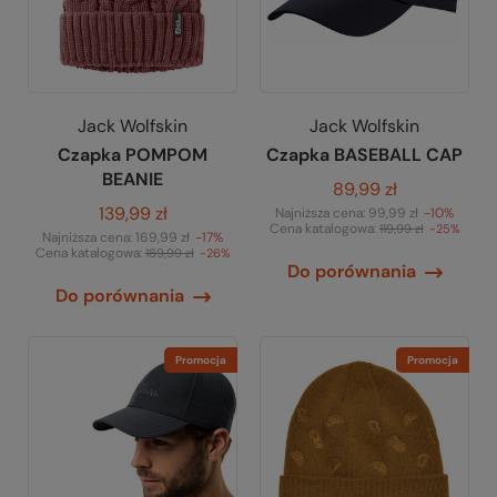
Jack Wolfskin
Jack Wolfskin
Czapka POMPOM
Czapka BASEBALL CAP
BEANIE
89,99 zł
139,99 zł
Najniższa cena:
99,99 zł
-10%
Cena katalogowa:
119,99 zł
-25%
Najniższa cena:
169,99 zł
-17%
Cena katalogowa:
189,99 zł
-26%
Do porównania
Do porównania
Promocja
Promocja