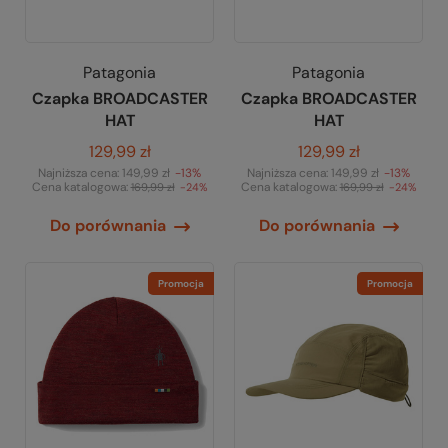
Patagonia
Patagonia
Czapka BROADCASTER
Czapka BROADCASTER
HAT
HAT
129,99 zł
129,99 zł
Najniższa cena:
149,99 zł
-13%
Najniższa cena:
149,99 zł
-13%
Cena katalogowa:
Cena katalogowa:
169,99 zł
-24%
169,99 zł
-24%
Do porównania
Do porównania
Promocja
Promocja