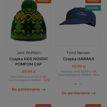
Promocja
Promocja
NOWOŚĆ
Jack Wolfskin
Fjord Nansen
Czapka KIDS NORDIC
Czapka HAWANA
POMPOM CAP
49,99 zł
49,99 zł
Najniższa cena:
49,99 zł
0%
Cena katalogowa:
99,99 zł
-50%
Najniższa cena:
49,99 zł
0%
Cena katalogowa:
99,99 zł
-50%
M
L
Do porównania
Do porównania
Promocja
Promocja