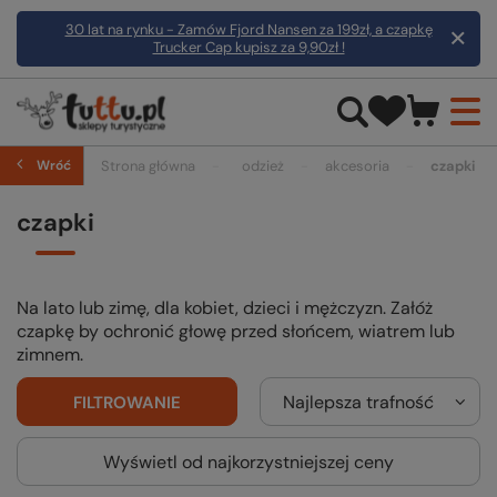
30 lat na rynku - Zamów Fjord Nansen za 199zł, a czapkę
Trucker Cap kupisz za 9,90zł !
Wróć
Strona główna
odzież
akcesoria
czapki
czapki
Na lato lub zimę, dla kobiet, dzieci i mężczyzn. Załóż
czapkę by ochronić głowę przed słońcem, wiatrem lub
zimnem.
Najlepsza trafność
FILTROWANIE
Wyświetl od najkorzystniejszej ceny