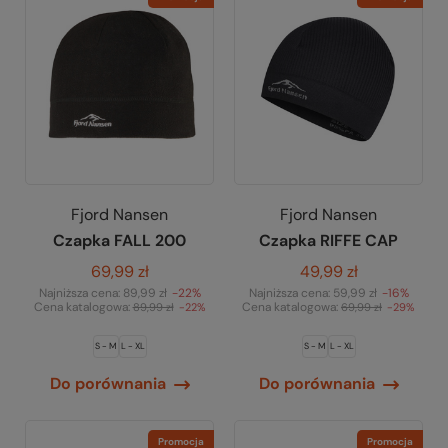
Fjord Nansen
Fjord Nansen
Czapka FALL 200
Czapka RIFFE CAP
69,99 zł
49,99 zł
Najniższa cena:
89,99 zł
-22%
Najniższa cena:
59,99 zł
-16%
Cena katalogowa:
Cena katalogowa:
89,99 zł
-22%
69,99 zł
-29%
S - M
L - XL
S - M
L - XL
Do porównania
Do porównania
Promocja
Promocja