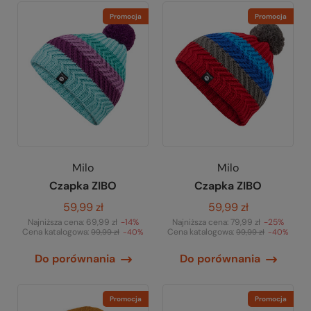
Promocja
Promocja
Milo
Milo
Czapka ZIBO
Czapka ZIBO
59,99 zł
59,99 zł
Najniższa cena:
69,99 zł
-14%
Najniższa cena:
79,99 zł
-25%
Cena katalogowa:
Cena katalogowa:
99,99 zł
-40%
99,99 zł
-40%
Do porównania
Do porównania
Promocja
Promocja