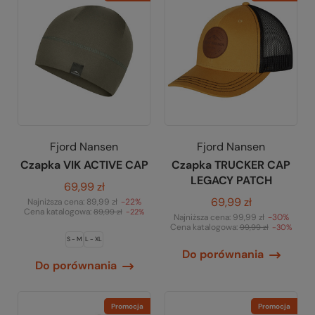
Fjord Nansen
Fjord Nansen
Czapka VIK ACTIVE CAP
Czapka TRUCKER CAP
LEGACY PATCH
69,99 zł
69,99 zł
Najniższa cena:
89,99 zł
-22%
Cena katalogowa:
89,99 zł
-22%
Najniższa cena:
99,99 zł
-30%
Cena katalogowa:
99,99 zł
-30%
S - M
L - XL
Do porównania
Do porównania
Promocja
Promocja