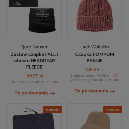
Fjord Nansen
Jack Wolfskin
Zestaw czapka FALL i
Czapka POMPOM
chusta HEADGEAR
BEANIE
FLEECE
139,99 zł
99,99 zł
Najniższa cena:
169,99 zł
-17%
Cena katalogowa:
169,99 zł
-18%
Najniższa cena:
149,99 zł
-33%
Do porównania
Do porównania
Promocja
Promocja