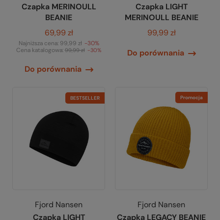
Czapka MERINOULL
Czapka LIGHT
BEANIE
MERINOULL BEANIE
69,99 zł
99,99 zł
Najniższa cena:
99,99 zł
-30%
Cena katalogowa:
99,99 zł
-30%
Do porównania
Do porównania
Promocja
BESTSELLER
Fjord Nansen
Fjord Nansen
Czapka LIGHT
Czapka LEGACY BEANIE