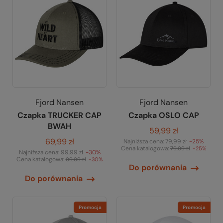
Fjord Nansen
Fjord Nansen
Czapka TRUCKER CAP
Czapka OSLO CAP
BWAH
59,99 zł
69,99 zł
Najniższa cena:
79,99 zł
-25%
Cena katalogowa:
79,99 zł
-25%
Najniższa cena:
99,99 zł
-30%
Cena katalogowa:
99,99 zł
-30%
Do porównania
Do porównania
Promocja
Promocja