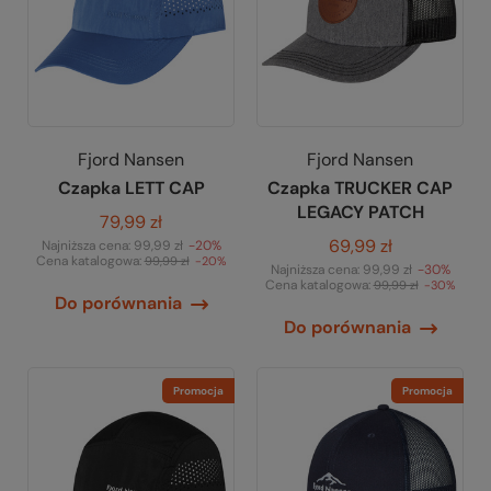
Fjord Nansen
Fjord Nansen
Czapka LETT CAP
Czapka TRUCKER CAP
LEGACY PATCH
79,99 zł
69,99 zł
Najniższa cena:
99,99 zł
-20%
Cena katalogowa:
99,99 zł
-20%
Najniższa cena:
99,99 zł
-30%
Cena katalogowa:
99,99 zł
-30%
Do porównania
Do porównania
Promocja
Promocja