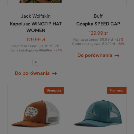
Jack Wolfskin
Buff
Kapelusz WINGTIP HAT
Czapka SPEED CAP
WOMEN
129,99 zł
129,99 zł
Najniższa cena:
169,99 zł
-23%
Cena katalogowa:
169,99 zł
-24%
Najniższa cena:
139,99 zł
-7%
Cena katalogowa:
169,99 zł
-24%
Do porównania
S
Do porównania
Promocja
Promocja