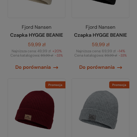
Fjord Nansen
Fjord Nansen
Czapka HYGGE BEANIE
Czapka HYGGE BEANIE
59,99 zł
59,99 zł
Najniższa cena:
49,99 zł
+20%
Najniższa cena:
69,99 zł
-14%
Cena katalogowa:
Cena katalogowa:
89,99 zł
-33%
89,99 zł
-33%
Do porównania
Do porównania
Promocja
Promocja