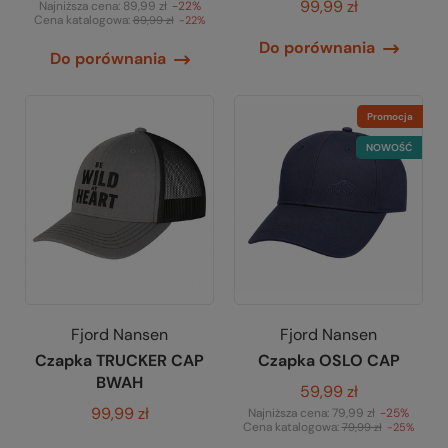
99,99 zł
Najniższa cena:
89,99 zł
-22%
Cena katalogowa:
89,99 zł
-22%
Do porównania
Do porównania
Promocja
NOWOŚĆ
Fjord Nansen
Fjord Nansen
Czapka TRUCKER CAP
Czapka OSLO CAP
BWAH
59,99 zł
99,99 zł
Najniższa cena:
79,99 zł
-25%
Cena katalogowa:
79,99 zł
-25%