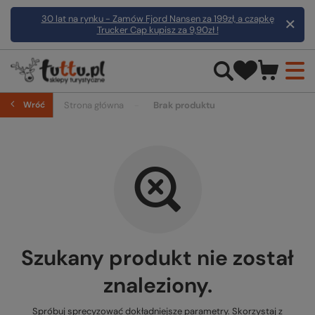
30 lat na rynku - Zamów Fjord Nansen za 199zł, a czapkę
Trucker Cap kupisz za 9,90zł !
Wróć
Strona główna
Brak produktu
Szukany produkt nie został
znaleziony.
Spróbuj sprecyzować dokładniejsze parametry. Skorzystaj z