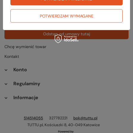
Status zamówienia
Śledzenie przesyłki
POTWIERDZAM WYMAGANE
Chcę zareklamować produkt
Odstąp od umowy tutaj
Chcę wymienić towar
Kontakt
Konto
Regulaminy
Informacje
514514055
327782221
bok@tuttu.pl
TUTTU.pl
,
Kościuszki 8
,
40-049
Katowice