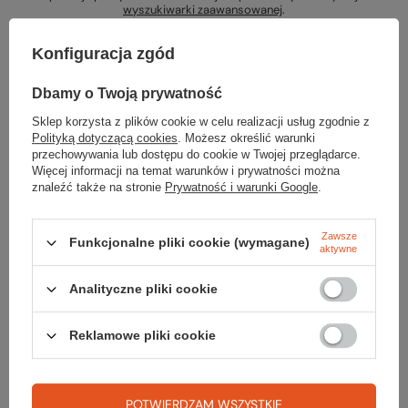
wyszukiwarki zaawansowanej
.
Konfiguracja zgód
Dbamy o Twoją prywatność
Sklep korzysta z plików cookie w celu realizacji usług zgodnie z
Szukasz produktu, którego nie mamy w
Polityką dotyczącą cookies
. Możesz określić warunki
przechowywania lub dostępu do cookie w Twojej przeglądarce.
ofercie?
Więcej informacji na temat warunków i prywatności można
znaleźć także na stronie
Prywatność i warunki Google
.
Jeśli nie znalazłeś w naszej ofercie produktu, a chciałbyś kupić go w
naszym sklepie, możesz skorzystać ze specjalnego formularza i
przesłać nam opis szukanego przedmiotu. Aby móc to zrobić musisz
Zawsze
Funkcjonalne pliki cookie (wymagane)
aktywne
być
zalogowany
.
Analityczne pliki cookie
Reklamowe pliki cookie
Zamówienia
POTWIERDZAM WSZYSTKIE