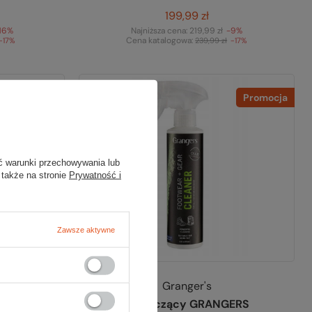
199,99 zł
16%
Najniższa cena:
219,99 zł
-9%
Cena katalogowa:
-17%
239,99 zł
-17%
Promocja
Promocja
ć warunki przechowywania lub
 także na stronie
Prywatność i
Zawsze aktywne
Granger's
Środek czyszczący GRANGERS