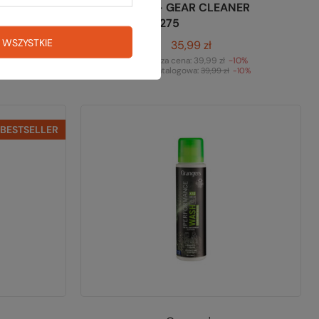
US
FOOTWEAR + GEAR CLEANER
275
 WSZYSTKIE
35,99 zł
-5%
Najniższa cena:
39,99 zł
-10%
Cena katalogowa:
-15%
39,99 zł
-10%
BESTSELLER