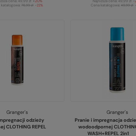
iższa cena:
49,99 zł
+20%
Najniższa cena:
49,99 zł
-
 katalogowa:
Cena katalogowa:
76,99 zł
-22%
49,99 zł
Granger's
Granger's
mpregnacji odzieży
Pranie i impregnacja odzi
ej CLOTHING REPEL
wodoodpornej CLOTHIN
WASH+REPEL 2in1