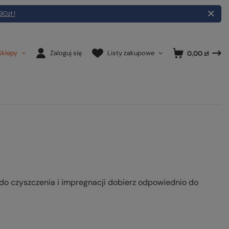
90zł !
Sklepy
Zaloguj się
Listy zakupowe
0,00 zł
y do czyszczenia i impregnacji dobierz odpowiednio do