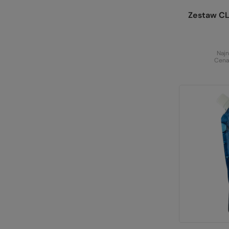
Zestaw C
Najn
Cena