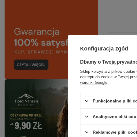
Konfiguracja zgód
Dbamy o Twoją prywatn
Sklep korzysta z plików cookie 
dostępu do cookie w Twojej prz
warunki Google
.
Funkcjonalne pliki 
Analityczne pliki coo
Reklamowe pliki coo
Środek d