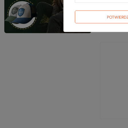
impre
WASH
POTWIERD
Najn
Cena