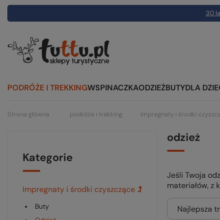
30 la
PODRÓŻE I TREKKING
WSPINACZKA
ODZIEŻ
BUTY
DLA DZIE
Strona główna
podróże i trekking
impregnaty i środki czyszc
odzież
Kategorie
Jeśli Twoja od
materiałów, z 
impregnaty i środki czyszczące
buty
Najlepsza t