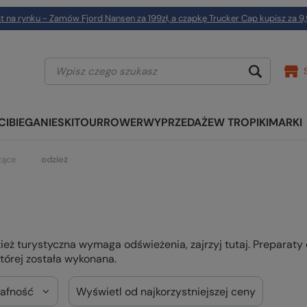
t na rynku - Zamów Fjord Nansen za 199zł, a czapkę Trucker Cap kupisz za 9,
CI
BIEGANIE
SKITOUR
ROWER
WYPRZEDAŻE
W TROPIKI
MARKI
zące
odzież
zież turystyczna wymaga odświeżenia, zajrzyj tutaj. Preparat
której została wykonana.
rafność
Wyświetl od najkorzystniejszej ceny