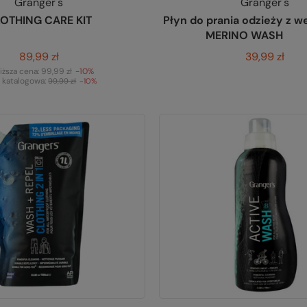
Granger's
Granger's
LOTHING CARE KIT
Płyn do prania odzieży z w
MERINO WASH
89,99 zł
39,99 zł
iższa cena:
99,99 zł
-10%
 katalogowa:
99,99 zł
-10%