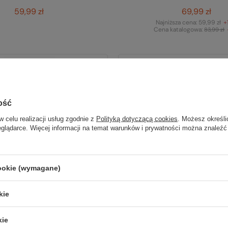
59,99 zł
69,99 zł
Najniższa cena:
59,99 zł
+
Cena katalogowa:
83,99 zł
Promocja
BESTSELLER
ość
w celu realizacji usług zgodnie z
Polityką dotyczącą cookies
. Możesz określi
eglądarce. Więcej informacji na temat warunków i prywatności można znaleźć
cookie (wymagane)
kie
Granger's
Granger's
kie
o prania puchu i
Zestaw DOWN WASH +