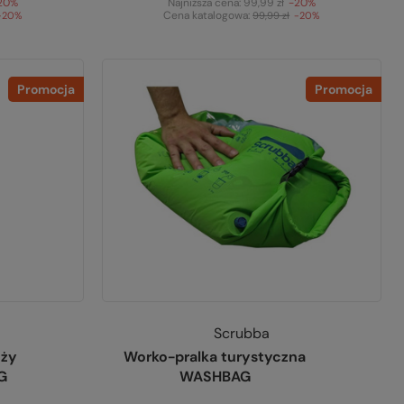
20%
Najniższa cena:
99,99 zł
-20%
Cena katalogowa:
-20%
99,99 zł
-20%
Promocja
Promocja
Scrubba
eży
Worko-pralka turystyczna
G
WASHBAG