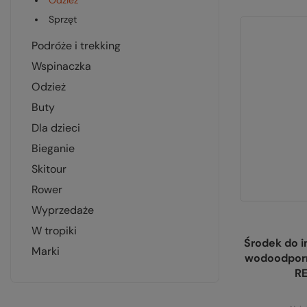
odzież
sprzęt
podróże i trekking
wspinaczka
odzież
buty
dla dzieci
bieganie
skitour
rower
wyprzedaże
w tropiki
Środek do i
marki
wodoodpor
RE