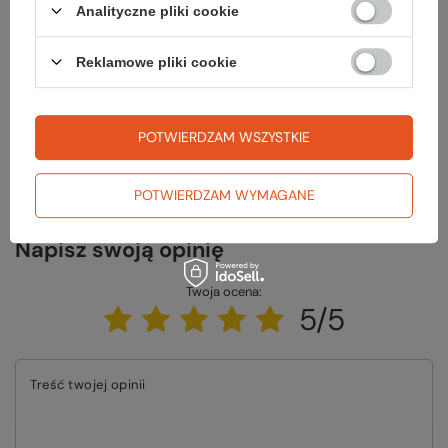
Analityczne pliki cookie
Potrzebujesz pomocy? Masz pytania?
Reklamowe pliki cookie
Zadaj pytanie a my odpowiemy niezwłocznie, najciekawsze pytania i
odpowiedzi publikując dla innych.
POTWIERDZAM WSZYSTKIE
ZADAJ PYTANIE
POTWIERDZAM WYMAGANE
Napisz swoją opinię
Twoja ocena:
5/5
Treść twojej opinii