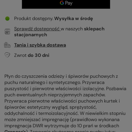
Produkt dostępny
Wysyłka
w środę
Sprawdź dostępność
w naszych
sklepach
stacjonarnych
Tania i szybka dostawa
Zwrot
do
30
dni
Płyn do czyszczenia odzieży i śpiworów puchowych z
puchu naturalnego i syntetycznego. Przywraca
puszystość i pierwotne właściwości izolacyjne. Pozbawia
puch ewentualnych nieprzyjemnych zapachów.
Przywraca pierwotne właściwości puchowych kurtek i
śpiworów: estetyczny wygląd, sprężystość,
oddychalność i termoizolacyjność. W niewielkim stopniu
może zmniejszać impregnację (prawidłowo wykonana
impregnacja DWR wytrzymuje do 10 prań w środkach
Granger’s
). Zapewnia skuteczne pranie puchu już w