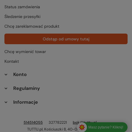
Status zamówienia
Śledzenie przesyłki
Chcę zareklamować produkt
Odstąp od umowy tutaj
Chcę wymienić towar
Kontakt
Konto
Regulaminy
Informacje
514514055
327782221
bok@tuttu.pl
Masz pytanie? Kliknij!
TUTTU.pl
,
Kościuszki 8
,
40-049
Katowice