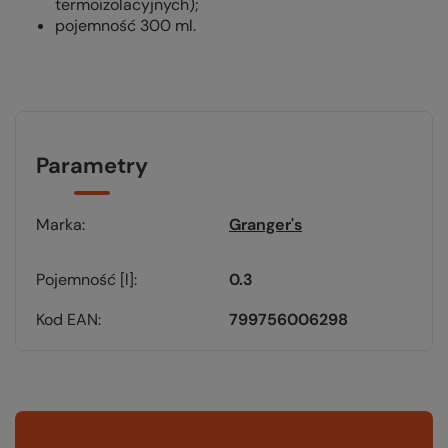
termoizolacyjnych);
pojemność 300 ml.
Parametry
Marka
Granger's
Pojemność [l]
0.3
Kod EAN
799756006298