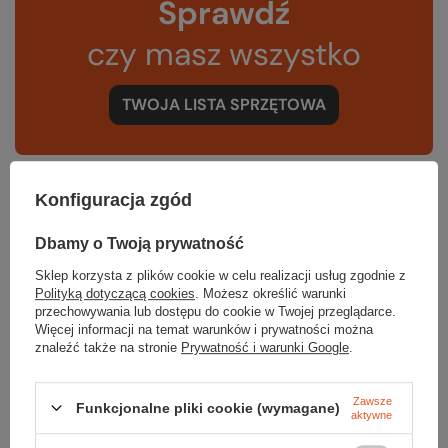
Sprawdź
czy masz wszystko
TWOJA LISTA SPRZĘTOWA
Konfiguracja zgód
Gwarancja
Dbamy o Twoją prywatność
Sklep korzysta z plików cookie w celu realizacji usług zgodnie z
Polityką dotyczącą cookies
. Możesz określić warunki
przechowywania lub dostępu do cookie w Twojej przeglądarce.
RĘKOJMIA 24 M-CE
Więcej informacji na temat warunków i prywatności można
Na sprzedawane produkty udzielana jest 24-miesięczna rękojmia na
znaleźć także na stronie
Prywatność i warunki Google
.
podstawie ustawy z dnia 30 maja 2014r. o prawach konsumenta.
PODMIOT ODPOWIEDZIALNY ZA TEN PRODUKT NA TERENIE UE
Authorised Rep Compliance Ltd
Więcej
Zawsze
Funkcjonalne pliki cookie (wymagane)
aktywne