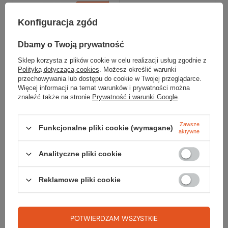
Promocja
Konfiguracja zgód
Dbamy o Twoją prywatność
Sklep korzysta z plików cookie w celu realizacji usług zgodnie z
Polityką dotyczącą cookies
. Możesz określić warunki
przechowywania lub dostępu do cookie w Twojej przeglądarce.
Więcej informacji na temat warunków i prywatności można
znaleźć także na stronie
Prywatność i warunki Google
.
Granger's
Granger's
Zawsze
Funkcjonalne pliki cookie (wymagane)
Pranie i impregnacja
Preparat do
aktywne
odzieży wodoodpornej
czyszczenia
CLOTHING WASH+REPEL
PERFORMANCE WASH
Analityczne pliki cookie
2in1
49,99 zł
Reklamowe pliki cookie
69,99 zł
Do porównania
Najniższa cena:
59,99 zł
+16%
Cena katalogowa:
83,99 zł
-17%
Do porównania
POTWIERDZAM WSZYSTKIE