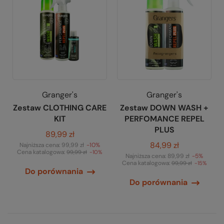
Granger's
Granger's
Zestaw CLOTHING CARE
Zestaw DOWN WASH +
KIT
PERFOMANCE REPEL
PLUS
89,99 zł
84,99 zł
Najniższa cena:
99,99 zł
-10%
Cena katalogowa:
99,99 zł
-10%
Najniższa cena:
89,99 zł
-5%
Cena katalogowa:
99,99 zł
-15%
Do porównania
Do porównania