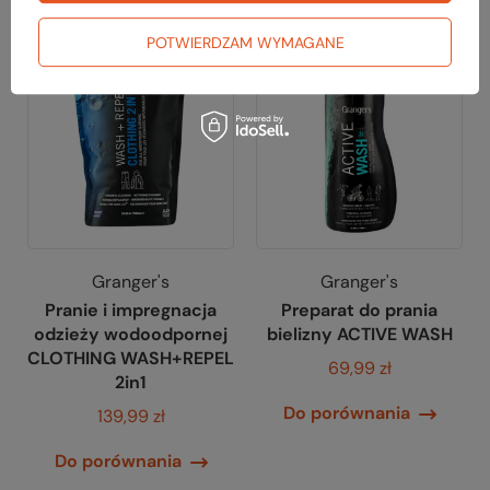
POTWIERDZAM WYMAGANE
Granger's
Granger's
Pranie i impregnacja
Preparat do prania
odzieży wodoodpornej
bielizny ACTIVE WASH
CLOTHING WASH+REPEL
69,99 zł
2in1
Do porównania
139,99 zł
Do porównania