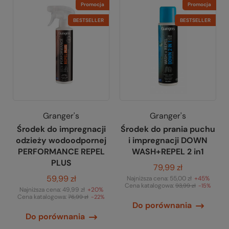
Promocja
Promocja
BESTSELLER
BESTSELLER
Granger's
Granger's
Środek do impregnacji
Środek do prania puchu
odzieży wodoodpornej
i impregnacji DOWN
PERFORMANCE REPEL
WASH+REPEL 2 in1
PLUS
79,99 zł
59,99 zł
Najniższa cena:
55,00 zł
+45%
Cena katalogowa:
93,99 zł
-15%
Najniższa cena:
49,99 zł
+20%
Cena katalogowa:
76,99 zł
-22%
Do porównania
Do porównania