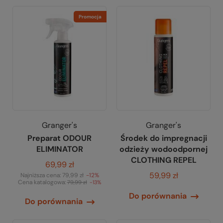
Promocja
Granger's
Granger's
Preparat ODOUR
Środek do impregnacji
ELIMINATOR
odzieży wodoodpornej
CLOTHING REPEL
69,99 zł
59,99 zł
Najniższa cena:
79,99 zł
-12%
Cena katalogowa:
79,99 zł
-13%
Do porównania
Do porównania