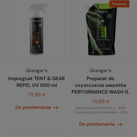
Promocja
Granger's
Granger's
Impregnat TENT & GEAR
Preparat do
REPEL UV 500 ml
czyszczenia saszetka
PERFORMANCE WASH 1L
79,99 zł
79,99 zł
Do porównania
Najniższa cena:
99,99 zł
-20%
Cena katalogowa:
99,99 zł
-20%
Do porównania