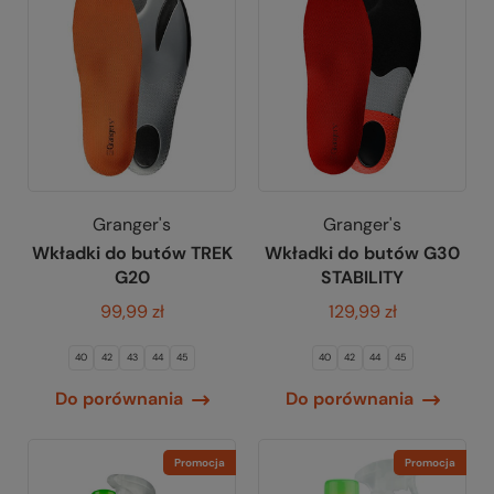
Granger's
Granger's
Wkładki do butów TREK
Wkładki do butów G30
G20
STABILITY
99,99 zł
129,99 zł
40
42
43
44
45
40
42
44
45
Do porównania
Do porównania
Promocja
Promocja