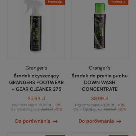
Promocja
Promocja
Granger's
Granger's
Środek czyszczący
Środek do prania puchu
GRANGERS FOOTWEAR
DOWN WASH
+ GEAR CLEANER 275
CONCENTRATE
35,99 zł
39,99 zł
Najniższa cena:
39,99 zł
-10%
Najniższa cena:
49,99 zł
-20%
Cena katalogowa:
Cena katalogowa:
39,99 zł
-10%
49,99 zł
-20%
Do porównania
Do porównania