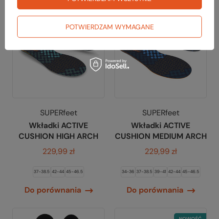
POTWIERDZAM WYMAGANE
SUPERfeet
SUPERfeet
Wkładki ACTIVE
Wkładki ACTIVE
CUSHION HIGH ARCH
CUSHION MEDIUM ARCH
229,99 zł
229,99 zł
37-38.5
42-44
45-46.5
34-36
37-38.5
39-41
42-44
45-46.5
Do porównania
Do porównania
NOWOŚĆ