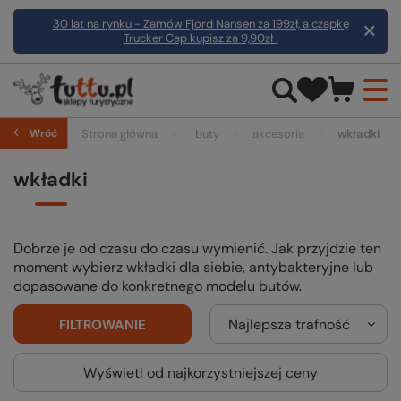
30 lat na rynku - Zamów Fjord Nansen za 199zł, a czapkę
Trucker Cap kupisz za 9,90zł !
Wróć
Strona główna
buty
akcesoria
wkładki
wkładki
Dobrze je od czasu do czasu wymienić. Jak przyjdzie ten
moment wybierz wkładki dla siebie, antybakteryjne lub
dopasowane do konkretnego modelu butów.
Najlepsza trafność
FILTROWANIE
Wyświetl od najkorzystniejszej ceny