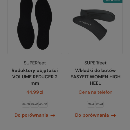
SUPERfeet
SUPERfeet
Reduktory objętości
Wkładki do butów
VOLUME REDUCER 2
EASYFIT WOMEN HIGH
mm
HEEL
44,99 zł
Cena na telefon
34-38
43-47
48-50
39-41
42-44
Do porównania
Do porównania