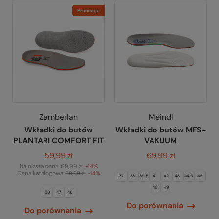
Promocja
Zamberlan
Meindl
Wkładki do butów
Wkładki do butów MFS-
PLANTARI COMFORT FIT
VAKUUM
59,99 zł
69,99 zł
Najniższa cena:
69,99 zł
-14%
Cena katalogowa:
69,99 zł
-14%
37
38
39.5
41
42
43
44.5
46
48
49
38
47
48
Do porównania
Do porównania