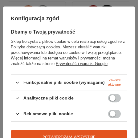
Konfiguracja zgód
Dbamy o Twoją prywatność
Sklep korzysta z plików cookie w celu realizacji usług zgodnie z
Polityką dotyczącą cookies
. Możesz określić warunki
przechowywania lub dostępu do cookie w Twojej przeglądarce.
Więcej informacji na temat warunków i prywatności można
znaleźć także na stronie
Prywatność i warunki Google
.
Granger's
Granger's
Zawsze
Funkcjonalne pliki cookie (wymagane)
Wkładki do butów TREK
Wkładki do butów G30
aktywne
G20
STABILITY
Analityczne pliki cookie
99,99 zł
129,99 zł
40
42
43
44
45
40
42
44
45
Reklamowe pliki cookie
Do porównania
Do porównania
POTWIERDZAM WSZYSTKIE