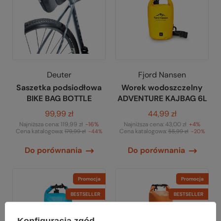
Deuter
Fjord Nansen
Saszetka podsiodłowa
Worek wodoszczelny
BIKE BAG BOTTLE
ADVENTURE KAJBAG 6L
99,99 zł
44,99 zł
Najniższa cena:
119,99 zł
-16%
Najniższa cena:
43,00 zł
+4%
Cena katalogowa:
Cena katalogowa:
179,99 zł
-44%
55,99 zł
-20%
Do porównania
Do porównania
Promocja
Promocja
BESTSELLER
BESTSELLER