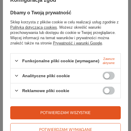
Konfiguracja zgód
Dbamy o Twoją prywatność
Sklep korzysta z plików cookie w celu realizacji usług zgodnie z
Polityką dotyczącą cookies
. Możesz określić warunki
przechowywania lub dostępu do cookie w Twojej przeglądarce.
Więcej informacji na temat warunków i prywatności można
Fjord Nansen
Fjord Nansen
znaleźć także na stronie
Prywatność i warunki Google
.
Worek wodoszczelny
Worek wodoszczelny
ADVENTURE KAJBAG
ADVENTURE KAJBAG 12L
35L
Zawsze
Funkcjonalne pliki cookie (wymagane)
53,99 zł
aktywne
68,99 zł
Najniższa cena:
59,99 zł
-10%
Cena katalogowa:
69,99 zł
-23%
Najniższa cena:
71,99 zł
-4%
Analityczne pliki cookie
Cena katalogowa:
89,99 zł
-23%
Do porównania
Do porównania
Reklamowe pliki cookie
BESTSELLER
POTWIERDZAM WSZYSTKIE
POTWIERDZAM WYMAGANE