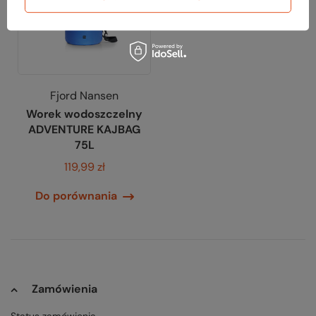
Fjord Nansen
Worek wodoszczelny
ADVENTURE KAJBAG
75L
119,99 zł
Do porównania
Zamówienia