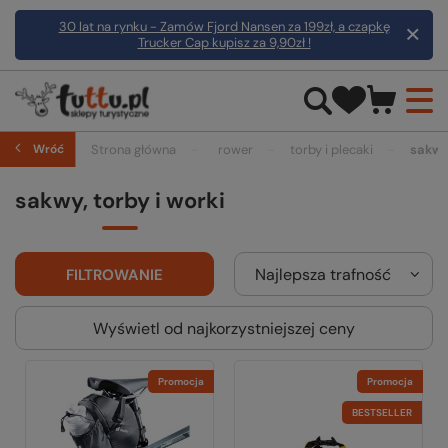
30 lat na rynku - Zamów Fjord Nansen za 199zł, a czapkę
Trucker Cap kupisz za 9,90zł !
Wróć
Strona główna
rower
torby i plecaki
sakwy,
sakwy, torby i worki
Najlepsza trafność
FILTROWANIE
Wyświetl od najkorzystniejszej ceny
Promocja
Promocja
BESTSELLER