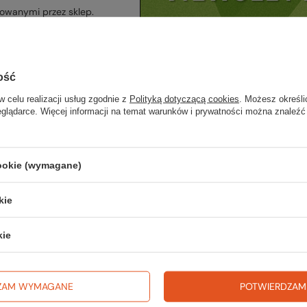
zowanymi przez sklep.
ość
w celu realizacji usług zgodnie z
Polityką dotyczącą cookies
. Możesz określi
eglądarce. Więcej informacji na temat warunków i prywatności można znaleźć
adres e-mail i kliknij odpowiedni przycisk, aby zapisać się lub wypis
newslettera.
cookie (wymagane)
e-mail
kie
 imię
kie
ymywać E-mail Newsletter. Wyrażam zgodę na przetwarzanie moich 
 do celów marketingowych zgodnie z
polityką prywatności
ZAM WYMAGANE
POTWIERDZAM
ZAPISZ SIĘ
WYPISZ SIĘ