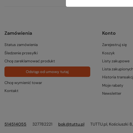
Zamówienia
Konto
Status zamówienia
Zarejestruj się
Śledzenie przesyłki
Koszyk
Chcę zareklamować produkt
Listy zakupowe
Lista zakupionyc
Odstąp od umowy tutaj
Historia transakcj
Chcę wymienić towar
Moje rabaty
Kontakt
Newsletter
514514055
327782221
bok@tuttu.pl
TUTTU.pl
,
Kościuszki 8