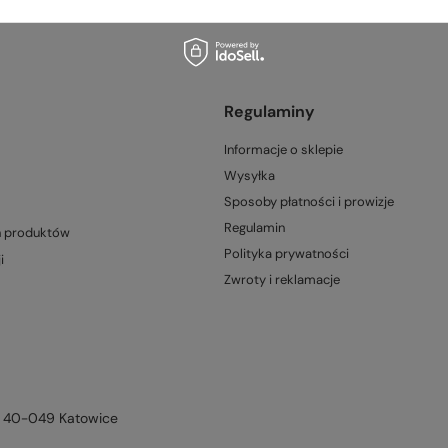
Regulaminy
Informacje o sklepie
Wysyłka
Sposoby płatności i prowizje
Regulamin
h produktów
Polityka prywatności
i
Zwroty i reklamacje
,
40-049
Katowice