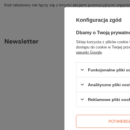
Kod rabatowy nie łączy się z innymi akcjami promocyjnymi organi
Konfiguracja zgód
Dbamy o Twoją prywatn
Newsletter
Sklep korzysta z plików cookie 
dostępu do cookie w Twojej prz
warunki Google
.
Wpisz swój 
Funkcjonalne pliki 
Podaj Twój 
Analityczne pliki coo
Podaj Twoje
Reklamowe pliki coo
Chcę otrz
osobowych
POTWIERD