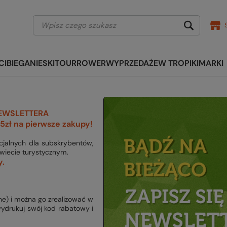
CI
BIEGANIE
SKITOUR
ROWER
WYPRZEDAŻE
W TROPIKI
MARKI
 NEWSLETTERA
5zł na pierwsze zakupy!
cjalnych dla subskrybentów,
wiecie turystycznym.
y.
ne) i można go zrealizować w
wydrukuj swój kod rabatowy i