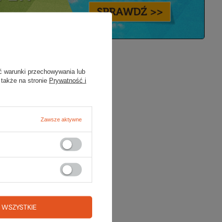
ć warunki przechowywania lub
 także na stronie
Prywatność i
ać z naszego
Zawsze aktywne
danych
 WSZYSTKIE