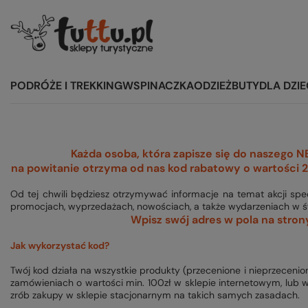
PODRÓŻE I TREKKING
WSPINACZKA
ODZIEŻ
BUTY
DLA DZIE
Każda osoba, która zapisze się do naszego
na powitanie otrzyma od nas kod rabatowy o wartości 2
Od tej chwili będziesz otrzymywać informacje na temat akcji spe
promocjach, wyprzedażach, nowościach, a także wydarzeniach w ś
Wpisz swój adres w pola na stron
Jak wykorzystać kod?
Twój kod działa na wszystkie produkty (przecenione i nieprzecenio
zamówieniach o wartości min. 100zł w sklepie internetowym, lub 
zrób zakupy w sklepie stacjonarnym na takich samych zasadach.