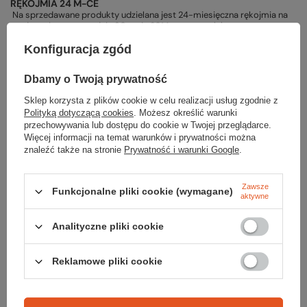
RĘKOJMIA 24 M-CE
Na sprzedawane produkty udzielana jest 24-miesięczna rękojmia na
podstawie ustawy z dnia 30 maja 2014r. o prawach konsumenta.
PODMIOT ODPOWIEDZIALNY ZA TEN PRODUKT NA TERENIE UE
Konfiguracja zgód
Nikwax Europe Sp. z o.o.
Więcej
Dbamy o Twoją prywatność
Sklep korzysta z plików cookie w celu realizacji usług zgodnie z
Polityką dotyczącą cookies
. Możesz określić warunki
Potrzebujesz pomocy? Masz pytania?
przechowywania lub dostępu do cookie w Twojej przeglądarce.
Więcej informacji na temat warunków i prywatności można
Zadaj pytanie a my odpowiemy niezwłocznie, najciekawsze pytania i
znaleźć także na stronie
Prywatność i warunki Google
.
odpowiedzi publikując dla innych.
Zawsze
Funkcjonalne pliki cookie (wymagane)
ZADAJ PYTANIE
aktywne
Analityczne pliki cookie
Napisz swoją opinię
Reklamowe pliki cookie
Twoja ocena: