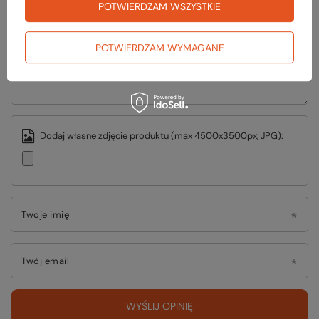
5/5
POTWIERDZAM WSZYSTKIE
POTWIERDZAM WYMAGANE
Treść twojej opinii
Dodaj własne zdjęcie produktu (max 4500x3500px, JPG):
Twoje imię
Twój email
WYŚLIJ OPINIĘ