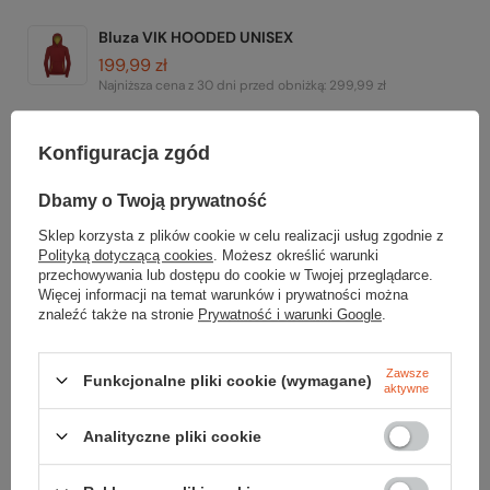
Bluza VIK HOODED UNISEX
199,99 zł
Najniższa cena z 30 dni przed obniżką:
299,99 zł
Koszulka RIX UNISEX HOODED z ochroną UV
Konfiguracja zgód
219,99 zł
Dbamy o Twoją prywatność
Koszulka RIX UNISEX HOODED z ochroną UV
219,99 zł
Sklep korzysta z plików cookie w celu realizacji usług zgodnie z
Polityką dotyczącą cookies
. Możesz określić warunki
przechowywania lub dostępu do cookie w Twojej przeglądarce.
Bluza VIK 1/4 ZIP MEN
Więcej informacji na temat warunków i prywatności można
znaleźć także na stronie
Prywatność i warunki Google
.
99,99 zł
Najniższa cena z 30 dni przed obniżką:
99,99 zł
Zawsze
Funkcjonalne pliki cookie (wymagane)
Kapelusz MESH HAT
aktywne
159,99 zł
Najniższa cena z 30 dni przed obniżką:
149,99 zł
Analityczne pliki cookie