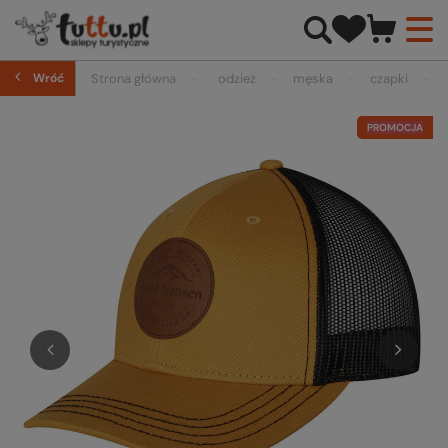
Wróć
Strona główna
odzież
męska
czapki
PROMOCJA