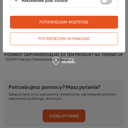
Reklamowe pliki cookie
Gwarancja
POTWIERDZAM WSZYSTKIE
RĘKOJMIA 24 M-CE
POTWIERDZAM WYMAGANE
Na sprzedawane produkty udzielana jest 24-miesięczna rękojmia na
podstawie ustawy z dnia 30 maja 2014r. o prawach konsumenta.
PODMIOT ODPOWIEDZIALNY ZA TEN PRODUKT NA TERENIE UE
SZANTI Dariusz Staniszewski
Więcej
Potrzebujesz pomocy? Masz pytania?
Zadaj pytanie a my odpowiemy niezwłocznie, najciekawsze pytania i
odpowiedzi publikując dla innych.
ZADAJ PYTANIE