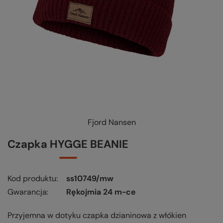
Fjord Nansen
KUP-SPRAWDŹ-WYMIEŃ
-
czytaj więcej
Czapka HYGGE BEANIE
Kod produktu
ss10749/mw
Gwarancja
Rękojmia 24 m-ce
Przyjemna w dotyku czapka dzianinowa z włókien