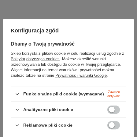
Zerknij też na to:
Konfiguracja zgód
Dbamy o Twoją prywatność
Rękawiczki WIND SMART
Sklep korzysta z plików cookie w celu realizacji usług zgodnie z
149,99 zł
Polityką dotyczącą cookies
. Możesz określić warunki
przechowywania lub dostępu do cookie w Twojej przeglądarce.
Więcej informacji na temat warunków i prywatności można
Rękawiczki POWER STRETCH CONTACT GLOVE
znaleźć także na stronie
Prywatność i warunki Google
.
179,99 zł
Zawsze
Funkcjonalne pliki cookie (wymagane)
Nieprzewiewna maska ICE WIND PRO
aktywne
129,99 zł
Analityczne pliki cookie
Chusta wielofunkcyjna HEADGEAR FLEECE
BLACK 8w1
Reklamowe pliki cookie
29,99 zł