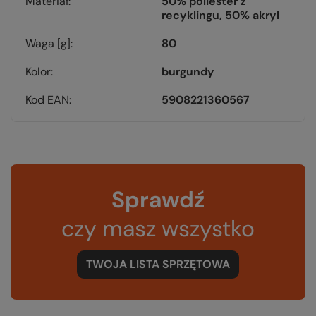
Materiał
50% poliester z
recyklingu, 50% akryl
Waga [g]
80
Kolor
burgundy
Kod EAN
5908221360567
Sprawdź
czy masz wszystko
TWOJA LISTA SPRZĘTOWA