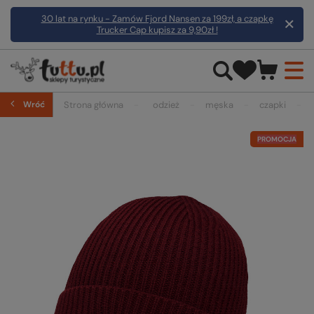
30 lat na rynku - Zamów Fjord Nansen za 199zł, a czapkę
Trucker Cap kupisz za 9,90zł !
Wróć
Strona główna
odzież
męska
czapki
PROMOCJA