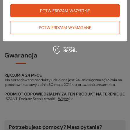
Najniższa cena z 30 dni przed obniżką:
39,99 zł
POTWIERDZAM WSZYSTKIE
Rękawiczki GRIP SMART
129,99 zł
POTWIERDZAM WYMAGANE
Gwarancja
RĘKOJMIA 24 M-CE
Na sprzedawane produkty udzielana jest 24-miesięczna rękojmia na
podstawie ustawy z dnia 30 maja 2014r. o prawach konsumenta.
PODMIOT ODPOWIEDZIALNY ZA TEN PRODUKT NA TERENIE UE
SZANTI Dariusz Staniszewski
Więcej
Potrzebujesz pomocy? Masz pytania?