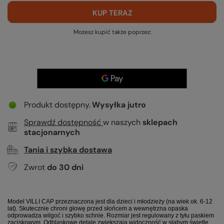
KUP TERAZ
Możesz kupić także poprzez:
Produkt dostępny
Wysyłka
jutro
Sprawdź dostępność
w naszych
sklepach
stacjonarnych
Tania i szybka dostawa
Zwrot
do
30
dni
Model VILLI CAP przeznaczona jest dla dzieci i młodzieży (na wiek ok. 6-12
lat). Skutecznie chroni głowę przed słońcem a wewnętrzna opaska
odprowadza wilgoć i szybko schnie. Rozmiar jest regulowany z tyłu paskiem
zaciskowym. Odblaskowe detale zwiększają widoczność w słabym świetle.