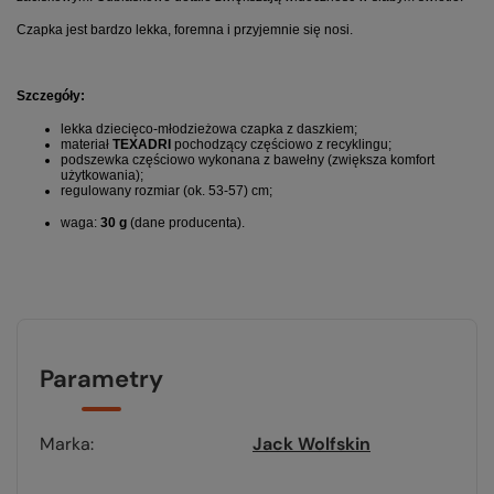
Czapka jest bardzo lekka, foremna i przyjemnie się nosi.
Szczegóły:
lekka dziecięco-młodzieżowa czapka z daszkiem;
materiał
TEXADRI
pochodzący częściowo z recyklingu;
podszewka częściowo wykonana z bawełny (zwiększa komfort
użytkowania);
regulowany rozmiar (ok. 53-57) cm;
waga:
3
0 g
(dane producenta).
Parametry
Marka
Jack Wolfskin