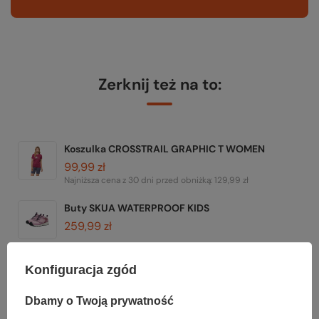
Zerknij też na to:
Koszulka CROSSTRAIL GRAPHIC T WOMEN
99,99 zł
Najniższa cena z 30 dni przed obniżką:
129,99 zł
Buty SKUA WATERPROOF KIDS
259,99 zł
Buty MOTOZOA SNEAKER KIDS
Konfiguracja zgód
199,99 zł
Najniższa cena z 30 dni przed obniżką:
249,99 zł
Dbamy o Twoją prywatność