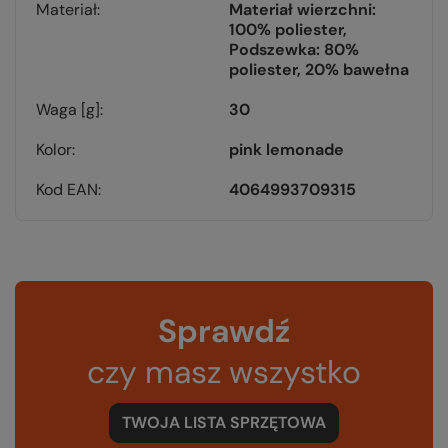
Materiał
Materiał wierzchni:
100% poliester
Podszewka: 80%
poliester, 20% bawełna
Waga [g]
30
Kolor
pink lemonade
Kod EAN
4064993709315
Sprawdź
czy masz wszystko
TWOJA LISTA SPRZĘTOWA