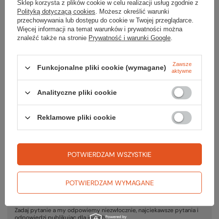
Okulary dziecięce ROMY SPECTRON 3CF
Sklep korzysta z plików cookie w celu realizacji usług zgodnie z
Polityką dotyczącą cookies
. Możesz określić warunki
159,99 zł
przechowywania lub dostępu do cookie w Twojej przeglądarce.
Najniższa cena z 30 dni przed obniżką:
199,99 zł
Więcej informacji na temat warunków i prywatności można
znaleźć także na stronie
Prywatność i warunki Google
.
Zawsze
Funkcjonalne pliki cookie (wymagane)
aktywne
Gwarancja
Analityczne pliki cookie
RĘKOJMIA 24 M-CE
Reklamowe pliki cookie
Na sprzedawane produkty udzielana jest 24-miesięczna rękojmia na
podstawie ustawy z dnia 30 maja 2014r. o prawach konsumenta.
PODMIOT ODPOWIEDZIALNY ZA TEN PRODUKT NA TERENIE UE
Jack Wolfskin Ausrüstung für Draussen GmbH & Co. KGaA
Więcej
POTWIERDZAM WSZYSTKIE
POTWIERDZAM WYMAGANE
Potrzebujesz pomocy? Masz pytania?
Zadaj pytanie a my odpowiemy niezwłocznie, najciekawsze pytania i
odpowiedzi publikując dla innych.