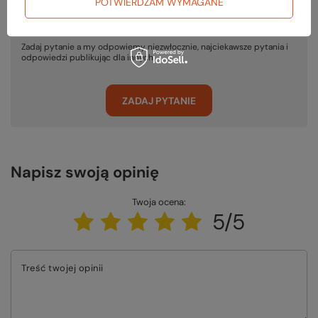
POTWIERDZAM WYMAGANE
Potrzebujesz pomocy? Masz pytania?
Zadaj pytanie a my odpowiemy niezwłocznie, najciekawsze pytania i
odpowiedzi publikując dla innych.
ZADAJ PYTANIE
Napisz swoją opinię
Twoja ocena:
5/5
Treść twojej opinii