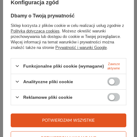
Koszulka CROSSTRAIL GRAPHIC T WOMEN
Konfiguracja zgód
99,99 zł
Najniższa cena z 30 dni przed obniżką:
129,99 zł
Dbamy o Twoją prywatność
Sklep korzysta z plików cookie w celu realizacji usług zgodnie z
Okulary dziecięce ROMY SPECTRON 3CF
Polityką dotyczącą cookies
. Możesz określić warunki
159,99 zł
przechowywania lub dostępu do cookie w Twojej przeglądarce.
Najniższa cena z 30 dni przed obniżką:
199,99 zł
Więcej informacji na temat warunków i prywatności można
znaleźć także na stronie
Prywatność i warunki Google
.
Zawsze
Funkcjonalne pliki cookie (wymagane)
aktywne
Gwarancja
Analityczne pliki cookie
RĘKOJMIA 24 M-CE
Reklamowe pliki cookie
Na sprzedawane produkty udzielana jest 24-miesięczna rękojmia na
podstawie ustawy z dnia 30 maja 2014r. o prawach konsumenta.
PODMIOT ODPOWIEDZIALNY ZA TEN PRODUKT NA TERENIE UE
Jack Wolfskin Ausrüstung für Draussen GmbH & Co. KGaA
Więcej
POTWIERDZAM WSZYSTKIE