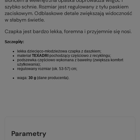
słońcem a wewnętrzna opaska odprowadza wilgoć i
szybko schnie. Rozmiar jest regulowany z tyłu paskiem
zaciskowym. Odblaskowe detale zwiększają widoczność
w słabym świetle.
Czapka jest bardzo lekka, foremna i przyjemnie się nosi.
Szczegóły:
lekka dziecięco-młodzieżowa czapka z daszkiem;
materiał
TEXADRI
pochodzący częściowo z recyklingu;
podszewka częściowo wykonana z bawełny (zwiększa komfort
użytkowania);
regulowany rozmiar (ok. 53-57) cm;
waga:
3
0 g
(dane producenta).
Parametry