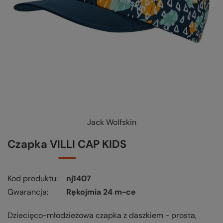
Jack Wolfskin
KUP-SPRAWDŹ-WYMIEŃ
-
czytaj więcej
Czapka VILLI CAP KIDS
Kod produktu
nj1407
Gwarancja
Rękojmia 24 m-ce
Dziecięco-młodzieżowa czapka z daszkiem - prosta,