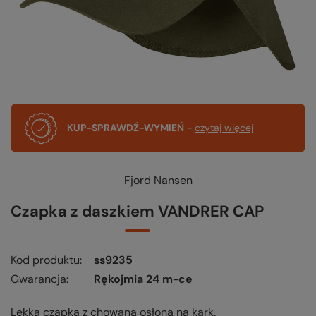
KUP-SPRAWDŹ-WYMIEŃ
-
czytaj więcej
Fjord Nansen
Czapka z daszkiem VANDRER CAP
Kod produktu
ss9235
Gwarancja
Rękojmia 24 m-ce
Lekka czapka z chowaną osłoną na kark.