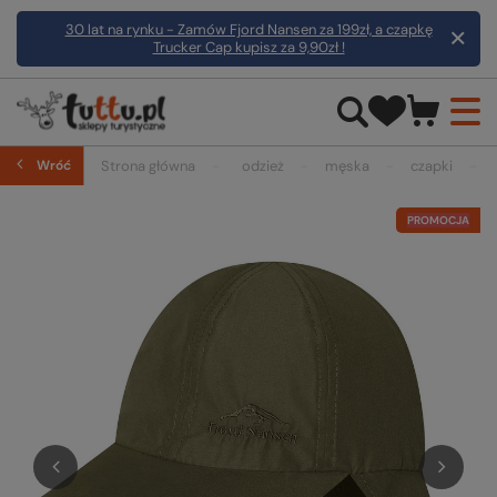
30 lat na rynku - Zamów Fjord Nansen za 199zł, a czapkę
Trucker Cap kupisz za 9,90zł !
Wróć
Strona główna
odzież
męska
czapki
PROMOCJA