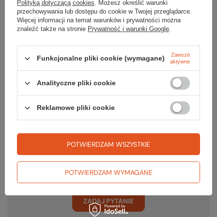
Polityką dotyczącą cookies
. Możesz określić warunki
przechowywania lub dostępu do cookie w Twojej przeglądarce.
Więcej informacji na temat warunków i prywatności można
znaleźć także na stronie
Prywatność i warunki Google
.
Gwarancja
Zawsze
Funkcjonalne pliki cookie (wymagane)
aktywne
RĘKOJMIA 24 M-CE
Na sprzedawane produkty udzielana jest 24-miesięczna rękojmia na
podstawie ustawy z dnia 30 maja 2014r. o prawach konsumenta.
Analityczne pliki cookie
PODMIOT ODPOWIEDZIALNY ZA TEN PRODUKT NA TERENIE UE
SZANTI Dariusz Staniszewski
Więcej
Reklamowe pliki cookie
POTWIERDZAM WSZYSTKIE
Potrzebujesz pomocy? Masz pytania?
Zadaj pytanie a my odpowiemy niezwłocznie, najciekawsze pytania i
odpowiedzi publikując dla innych.
POTWIERDZAM WYMAGANE
ZADAJ PYTANIE