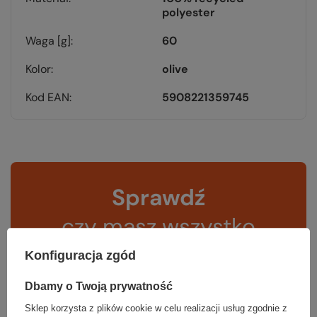
polyester
Waga [g]
60
Kolor
olive
Kod EAN
5908221359745
Sprawdź
czy masz wszystko
Konfiguracja zgód
TWOJA LISTA SPRZĘTOWA
Dbamy o Twoją prywatność
Sklep korzysta z plików cookie w celu realizacji usług zgodnie z