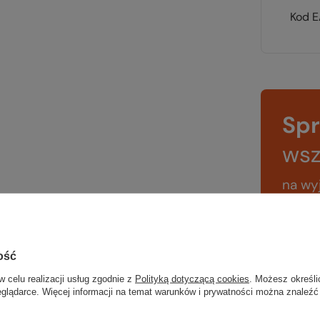
Kod 
Sp
wsz
na wyj
trekki
TWOJ
ość
w celu realizacji usług zgodnie z
Polityką dotyczącą cookies
. Możesz określi
eglądarce. Więcej informacji na temat warunków i prywatności można znaleźć