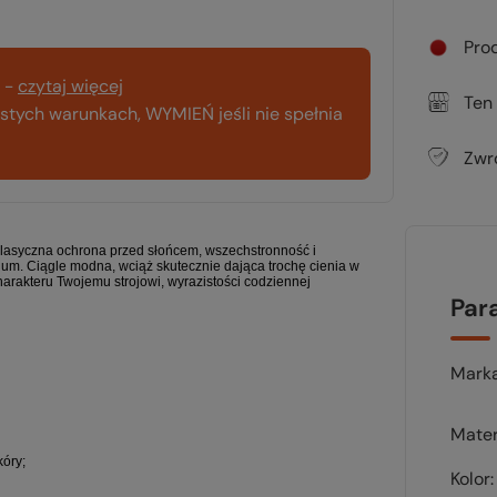
Pro
-
czytaj więcej
Ten
tych warunkach, WYMIEŃ jeśli nie spełnia
Zwr
Klasyczna ochrona przed słońcem, wszechstronność i
ium. Ciągle modna, wciąż skutecznie dająca trochę cienia w
arakteru Twojemu strojowi, wyrazistości codziennej
Par
Mark
Mater
kóry;
Kolor