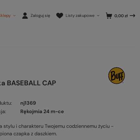
Sklepy
Zaloguj się
Listy zakupowe
0,00 zł
ka BASEBALL CAP
duktu
nj1369
ja
Rękojmia 24 m-ce
 stylu i charakteru Twojemu codziennemu życiu -
piona czapka z daszkiem.