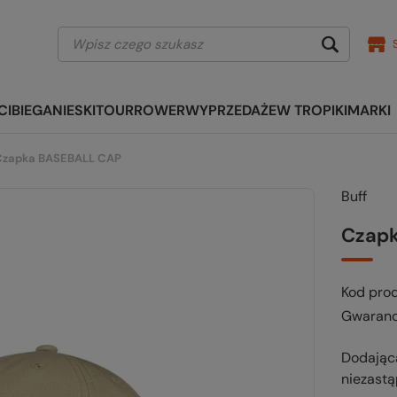
CI
BIEGANIE
SKITOUR
ROWER
WYPRZEDAŻE
W TROPIKI
MARKI
Czapka BASEBALL CAP
Buff
Czap
Kod pro
Gwaranc
Dodająca
niezastą