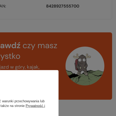
EAN
8428927555700
rawdź
czy masz
ystko
azd w góry, kajak,
ng, narty
A LISTA SPRZĘTOWA
ć warunki przechowywania lub
 także na stronie
Prywatność i