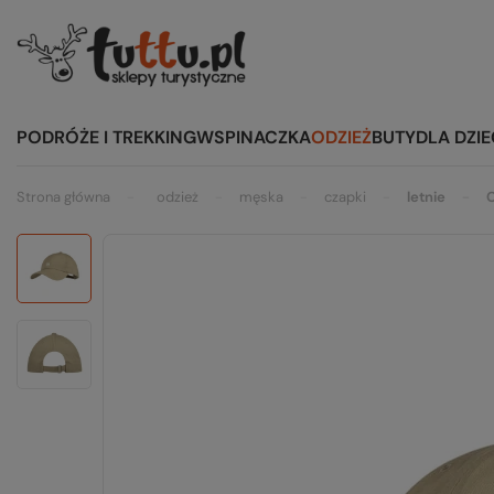
PODRÓŻE I TREKKING
WSPINACZKA
ODZIEŻ
BUTY
DLA DZIE
Strona główna
odzież
męska
czapki
letnie