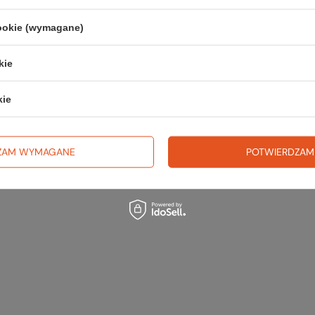
Zerknij 
cookie (wymagane)
kie
kie
ZAM WYMAGANE
POTWIERDZAM