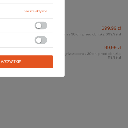
też na to:
Zawsze aktywne
699,99 zł
Buty MOJITO WRAP
Najniższa cena z 30 dni przed obniżką:
699,99 zł
99,99 zł
Torebka biodrowa KONYA
Najniższa cena z 30 dni przed obniżką:
HIPBAG
119,99 zł
 WSZYSTKIE