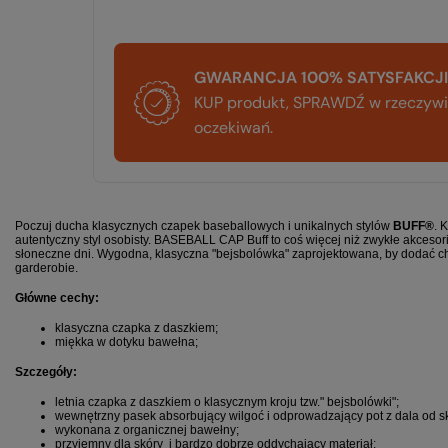
GWARANCJA 100% SATYSFAKCJI
KUP produkt, SPRAWDŹ w rzeczywis
oczekiwań.
Poczuj ducha klasycznych czapek baseballowych i unikalnych stylów
BUFF®
. 
autentyczny styl osobisty. BASEBALL CAP Buff to c
oś więcej niż zwykłe akcesor
słoneczne dni. Wygodna, klasyczna "bejsbolówka" zaprojektowana, by dodać ch
garderobie.
Główne cechy:
klasyczna czapka z daszkiem;
miękka w dotyku bawełna;
Szczegóły:
letnia czapka z daszkiem o klasycznym kroju tzw." bejsbolówki";
wewnętrzny pasek absorbujący wilgoć i odprowadzający pot z dala od s
wykonana z organicznej bawełny;
przyjemny dla skóry i bardzo dobrze oddychający materiał;