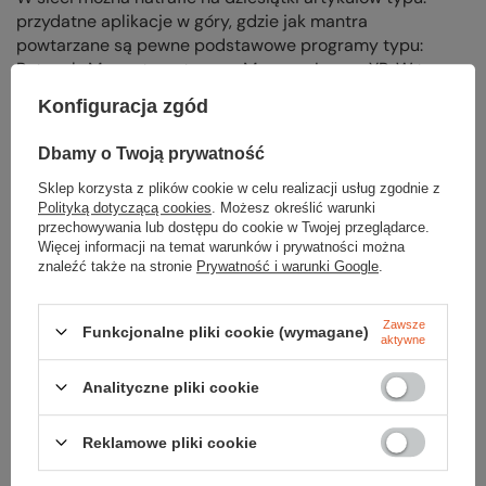
przydatne aplikacje w góry, gdzie jak mantra
powtarzane są pewne podstawowe programy typu:
Ratunek, Mapa-turystyczna, Mapy.cz, Locus, YR. W tym
artykule nie czas i nie miejsce, aby przekonywać,
Konfiguracja zgód
dlaczego te aplikacje są niezbędne i ważne. Szybka
kwerenda internetowa na różnego rodzaju blogach
Dbamy o Twoją prywatność
oraz portalach o tematyce outdoorowej przekona
czytelnika o ich zaletach.
Sklep korzysta z plików cookie w celu realizacji usług zgodnie z
Polityką dotyczącą cookies
. Możesz określić warunki
przechowywania lub dostępu do cookie w Twojej przeglądarce.
Celem jest tutaj zaproponowanie kilku aplikacji, które
Więcej informacji na temat warunków i prywatności można
nie służą zapewnieniu bezpieczeństwa na szlaku, ale
znaleźć także na stronie
Prywatność i warunki Google
.
swoimi funkcjami bardzo ubogacą odbywaną przez
turystę podróż górskim szlakiem.
Zawsze
Funkcjonalne pliki cookie (wymagane)
aktywne
Czytaj więcej
Analityczne pliki cookie
Reklamowe pliki cookie