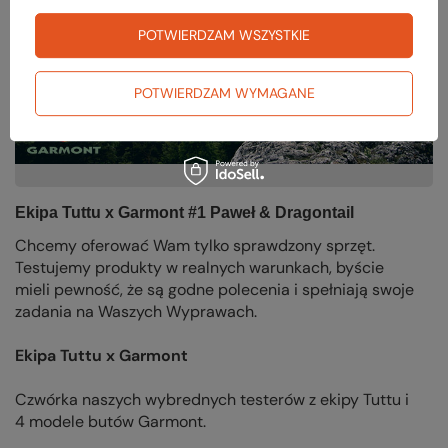
POTWIERDZAM WSZYSTKIE
POTWIERDZAM WYMAGANE
Ekipa Tuttu x Garmont #1 Paweł & Dragontail
Chcemy oferować Wam tylko sprawdzony sprzęt.
Testujemy produkty w realnych warunkach, byście
mieli pewność, że są godne polecenia i spełniają swoje
zadania na Waszych Wyprawach.
Ekipa Tuttu x Garmont
Czwórka naszych wybrednych testerów z ekipy Tuttu i
4 modele butów Garmont.