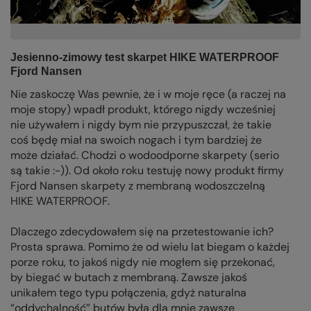
Jesienno-zimowy test skarpet HIKE WATERPROOF
Fjord Nansen
Nie zaskoczę Was pewnie, że i w moje ręce (a raczej na
moje stopy) wpadł produkt, którego nigdy wcześniej
nie używałem i nigdy bym nie przypuszczał, że takie
coś będę miał na swoich nogach i tym bardziej że
może działać. Chodzi o wodoodporne skarpety (serio
są takie :-)). Od około roku testuję nowy produkt firmy
Fjord Nansen skarpety z membraną wodoszczelną
HIKE WATERPROOF.
Dlaczego zdecydowałem się na przetestowanie ich?
Prosta sprawa. Pomimo że od wielu lat biegam o każdej
porze roku, to jakoś nigdy nie mogłem się przekonać,
by biegać w butach z membraną. Zawsze jakoś
unikałem tego typu połączenia, gdyż naturalna
“oddychalność” butów była dla mnie zawsze