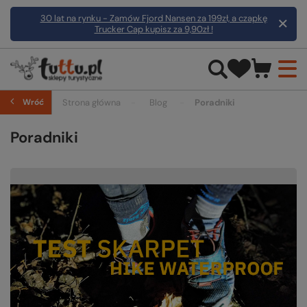
30 lat na rynku - Zamów Fjord Nansen za 199zł, a czapkę
Trucker Cap kupisz za 9,90zł !
Wróć
Strona główna
Blog
Poradniki
Poradniki