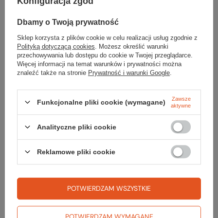
Konfiguracja zgód
Dbamy o Twoją prywatność
Sklep korzysta z plików cookie w celu realizacji usług zgodnie z
Ferrata Giovanni Lipella – górska przygoda pod
Polityką dotyczącą cookies
. Możesz określić warunki
szczytem Tofana di Rozes
przechowywania lub dostępu do cookie w Twojej przeglądarce.
Więcej informacji na temat warunków i prywatności można
Frrata Giovanni Lipella to jedna z najpiękniejszych i
znaleźć także na stronie
Prywatność i warunki Google
.
najbardziej klasycznych tras via ferrata w Dolomitach.
Prowadzi wzdłuż monumentalnych ścian Tofana di
Rozes(3225 m n.p.m.), oferując wszystko to, co kochają
Zawsze
Funkcjonalne pliki cookie (wymagane)
aktywne
pasjonaci gór: surowe krajobrazy, historyczne tunele,
solidną ekspozycję i niesamowite panoramy.
Analityczne pliki cookie
Czytaj więcej
Reklamowe pliki cookie
POTWIERDZAM WSZYSTKIE
Zamówienia
POTWIERDZAM WYMAGANE