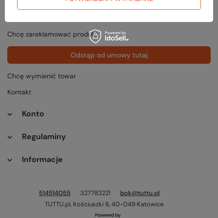
Status zamówienia
Śledzenie przesyłki
Chcę zareklamować produkt
Odstąp od umowy tutaj
Chcę wymienić towar
Kontakt
Konto
Regulaminy
Informacje
514514055
327782221
bok@tuttu.pl
TUTTU.pl
,
Kościuszki 8
,
40-049
Katowice