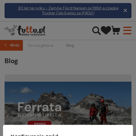
30 lat na rynku - Zamów Fjord Nansen za 199zł, a czapkę
Trucker Cap kupisz za 9,90zł !
Wróć
Strona główna
Blog
Blog