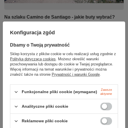
Na szlaku Camino de Santiago - jakie buty wybrać?
Utarło się, w społeczności caminowej, że prawdziwy
Konfiguracja zgód
pielgrzym pokutuje swoimi stopami. Według mnie
pozostawianie tej kwestii stwierdzeniu, że „będzie
dobrze” oraz braniu pierwszych lepszych butów, nie
Dbamy o Twoją prywatność
jest najlepszym pomysłem. Nawet mały pęcherz może
Sklep korzysta z plików cookie w celu realizacji usług zgodnie z
bardzo uprzykrzyć całą wędrówkę albo zmusić nas do
Polityką dotyczącą cookies
. Możesz określić warunki
zatrzymania się na dłużej czy inwestowania w rzeczy,
przechowywania lub dostępu do cookie w Twojej przeglądarce.
Więcej informacji na temat warunków i prywatności można
które w Hiszpanii są bardzo drogie: nowe buty, wkładki
znaleźć także na stronie
Prywatność i warunki Google
.
żelowe, plastry itp. Zamiast marnować energię na
półśrodki, warto zabezpieczyć się już na etapie
przygotowań.
Zawsze
Funkcjonalne pliki cookie (wymagane)
aktywne
Czytaj więcej
Analityczne pliki cookie
Reklamowe pliki cookie