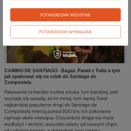
POTWIERDZAM WSZYSTKIE
POTWIERDZAM WYMAGANE
CAMINO DE SANTIAGO - Bagaż. Paweł z Tuttu o tym
jak spakować się na szlak do Santiago de
Compostela
Pakowanie to bardzo trudna sztuka, tym bardziej, jeśli
wyznaje się zasadę, że im mniej, tym lepiej. Dwie
najbardziej popularne drogi do Santiago de
Compostela mierzą ponad 800 km. Ich pokonanie
zajmuje około miesiąca. Oczywiście droga się może
wydłużyć i skrócić, wszystko zależy od naszych chęci,
sił i właśnie bagażu, a dokładniej jego ciężaru.