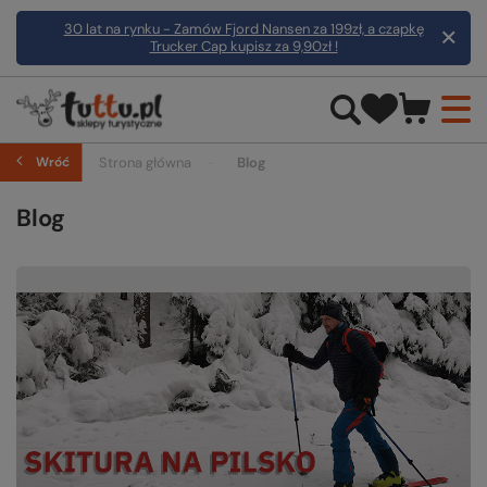
30 lat na rynku - Zamów Fjord Nansen za 199zł, a czapkę
Trucker Cap kupisz za 9,90zł !
Wróć
Strona główna
Blog
Blog