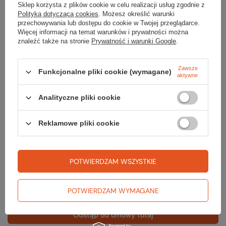
Sklep korzysta z plików cookie w celu realizacji usług zgodnie z
#POZNAJTUTTU cz.7 świąteczny Paweł z Katowic
Polityką dotyczącą cookies
. Możesz określić warunki
Dziś świątecznie odpowiada Paweł - fotograf
przechowywania lub dostępu do cookie w Twojej przeglądarce.
Więcej informacji na temat warunków i prywatności można
amator, miłośnik szachów i fan szlaków
znaleźć także na stronie
Prywatność i warunki Google
.
długodystansowych oraz pielgrzym do Santiago De
Compostela.
Zawsze
Funkcjonalne pliki cookie (wymagane)
Czytaj więcej
aktywne
Analityczne pliki cookie
Reklamowe pliki cookie
Zamówienia
Status zamówienia
POTWIERDZAM WSZYSTKIE
Śledzenie przesyłki
POTWIERDZAM WYMAGANE
Chcę zareklamować produkt
Odstąp od umowy tutaj