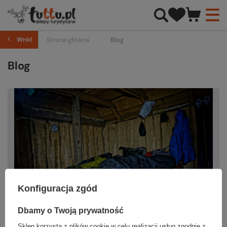
Wróć
Strona główna
Blog
Blog
Konfiguracja zgód
Dbamy o Twoją prywatność
Sklep korzysta z plików cookie w celu realizacji usług zgodnie z