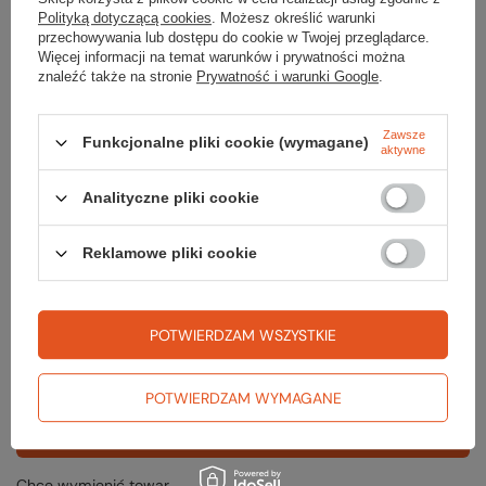
Krótka historia o tym...
Polityką dotyczącą cookies
. Możesz określić warunki
przechowywania lub dostępu do cookie w Twojej przeglądarce.
Krótka historia o tym, jak najzimniejszy weekend roku
Więcej informacji na temat warunków i prywatności można
nie ostudził naszego entuzjazmu.
znaleźć także na stronie
Prywatność i warunki Google
.
W górach przepięknie!
Czytaj więcej
Zawsze
Funkcjonalne pliki cookie (wymagane)
aktywne
Analityczne pliki cookie
Reklamowe pliki cookie
Zamówienia
Status zamówienia
POTWIERDZAM WSZYSTKIE
Śledzenie przesyłki
Chcę zareklamować produkt
POTWIERDZAM WYMAGANE
Odstąp od umowy tutaj
Chcę wymienić towar