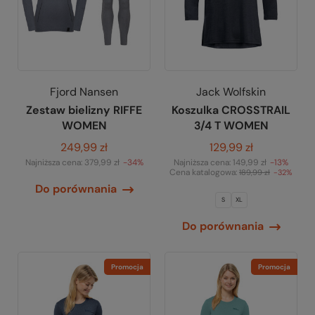
Fjord Nansen
Jack Wolfskin
Zestaw bielizny RIFFE
Koszulka CROSSTRAIL
WOMEN
3/4 T WOMEN
249,99 zł
129,99 zł
Najniższa cena:
379,99 zł
-34%
Najniższa cena:
149,99 zł
-13%
Cena katalogowa:
189,99 zł
-32%
Do porównania
S
XL
Do porównania
Promocja
Promocja