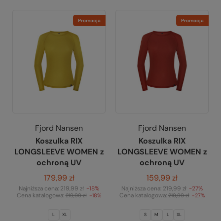
Promocja
Promocja
Fjord Nansen
Fjord Nansen
Koszulka RIX
Koszulka RIX
LONGSLEEVE WOMEN z
LONGSLEEVE WOMEN z
ochroną UV
ochroną UV
179,99 zł
159,99 zł
Najniższa cena:
219,99 zł
-18%
Najniższa cena:
219,99 zł
-27%
Cena katalogowa:
Cena katalogowa:
219,99 zł
-18%
219,99 zł
-27%
L
XL
S
M
L
XL