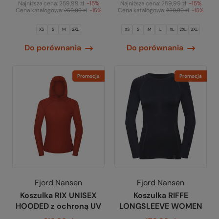
Najniższa cena:
259,99 zł
-15%
Najniższa cena:
259,99 zł
-15%
Cena katalogowa:
Cena katalogowa:
259,99 zł
-15%
259,99 zł
-15%
XS
S
M
2XL
XS
S
M
L
XL
2XL
3XL
Do porównania
Do porównania
Promocja
Promocja
Fjord Nansen
Fjord Nansen
Koszulka RIX UNISEX
Koszulka RIFFE
HOODED z ochroną UV
LONGSLEEVE WOMEN