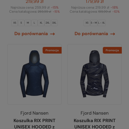
219,99 zł
179,99 zł
Najniższa cena:
259,99 zł
-15%
Najniższa cena:
219,99 zł
-18%
Cena katalogowa:
Cena katalogowa:
259,99 zł
-15%
199,99 zł
-10%
XS
S
M
L
XL
2XL
3XL
XS
S - M
L - XL
Do porównania
Do porównania
Promocja
Promocja
Fjord Nansen
Fjord Nansen
Koszulka RIX PRINT
Koszulka RIX PRINT
UNISEX HOODED z
UNISEX HOODED z