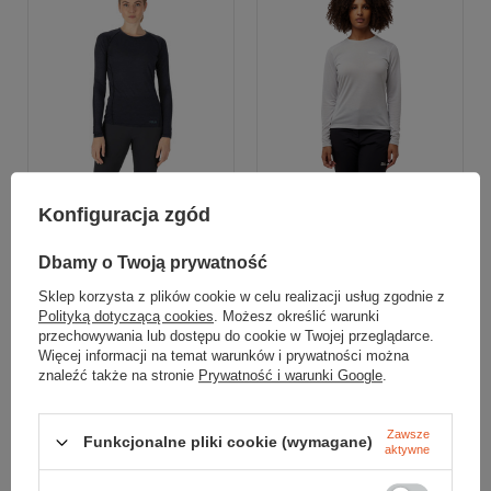
Konfiguracja zgód
Rab
Jack Wolfskin
Koszulka z wełną merino
Koszulka VONNAN LS T
Dbamy o Twoją prywatność
FORGE LS TEE WOMEN
WOMEN
Sklep korzysta z plików cookie w celu realizacji usług zgodnie z
269,99 zł
139,99 zł
Polityką dotyczącą cookies
. Możesz określić warunki
przechowywania lub dostępu do cookie w Twojej przeglądarce.
Najniższa cena:
239,99 zł
+12%
Najniższa cena:
199,99 zł
-30%
Cena katalogowa:
Cena katalogowa:
389,99 zł
-31%
199,99 zł
-30%
Więcej informacji na temat warunków i prywatności można
znaleźć także na stronie
Prywatność i warunki Google
.
XL
M
Do porównania
Do porównania
Zawsze
Funkcjonalne pliki cookie (wymagane)
aktywne