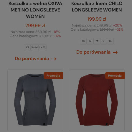
Koszulka z wełną OXIVA
Koszulka z lnem CHILO
MERINO LONGSLEEVE
LONGSLEEVE WOMEN
WOMEN
199,99 zł
299,99 zł
Najniższa cena:
249,99 zł
-20%
Cena katalogowa:
299,99 zł
-33%
Najniższa cena:
369,99 zł
-18%
Cena katalogowa:
339,99 zł
-12%
XS
S
M
L
XL
XS
S - M
L - XL
Do porównania
Do porównania
Promocja
Promocja