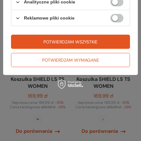
Analityczne pliki cookie
Promocja
Promocja
Reklamowe pliki cookie
POTWIERDZAM WSZYSTKIE
POTWIERDZAM WYMAGANE
Lafuma
Lafuma
Koszulka SHIELD LS TS
Koszulka SHIELD LS TS
WOMEN
WOMEN
169,99 zł
169,99 zł
Najniższa cena:
189,99 zł
-10%
Najniższa cena:
189,99 zł
-10%
Cena katalogowa:
Cena katalogowa:
239,99 zł
-29%
239,99 zł
-29%
M
L
Do porównania
Do porównania