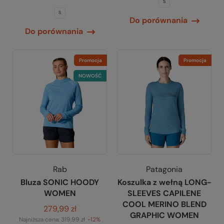
S
S
Do porównania
Do porównania
Promocja
Promocja
NOWOŚĆ
Rab
Patagonia
Bluza SONIC HOODY
Koszulka z wełną LONG-
WOMEN
SLEEVES CAPILENE
COOL MERINO BLEND
279,99 zł
GRAPHIC WOMEN
Najniższa cena:
319,99 zł
-12%