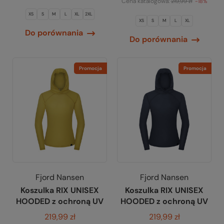
Cena katalogowa:
219,99 zł
-18%
XS
S
M
L
XL
2XL
XS
S
M
L
XL
Do porównania
Do porównania
Promocja
Promocja
Fjord Nansen
Fjord Nansen
Koszulka RIX UNISEX
Koszulka RIX UNISEX
HOODED z ochroną UV
HOODED z ochroną UV
219,99 zł
219,99 zł