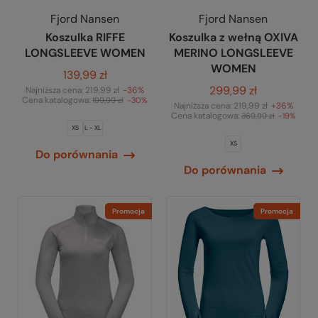
Fjord Nansen
Fjord Nansen
Koszulka RIFFE
Koszulka z wełną OXIVA
LONGSLEEVE WOMEN
MERINO LONGSLEEVE
WOMEN
139,99 zł
299,99 zł
Najniższa cena:
219,99 zł
-36%
Cena katalogowa:
199,99 zł
-30%
Najniższa cena:
219,99 zł
+36%
Cena katalogowa:
369,99 zł
-19%
XS
L - XL
XS
Do porównania
Do porównania
Promocja
Promocja