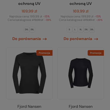
ochroną UV
ochroną UV
169,99 zł
169,99 zł
Najniższa cena:
199,99 zł
-15%
Najniższa cena:
199,99 zł
-15%
Cena katalogowa:
Cena katalogowa:
279,99 zł
-39%
279,99 zł
-39%
2XL
3XL
S
L
XL
2XL
3XL
Do porównania
Do porównania
Promocja
Promocja
Fjord Nansen
Fjord Nansen