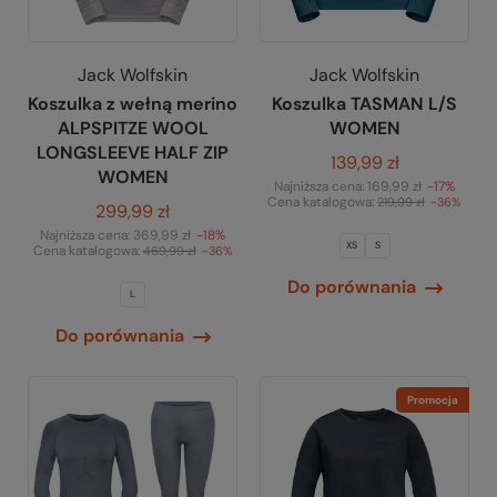
Jack Wolfskin
Jack Wolfskin
Koszulka z wełną merino
Koszulka TASMAN L/S
ALPSPITZE WOOL
WOMEN
LONGSLEEVE HALF ZIP
139,99 zł
WOMEN
Najniższa cena:
169,99 zł
-17%
Cena katalogowa:
219,99 zł
-36%
299,99 zł
Najniższa cena:
369,99 zł
-18%
XS
S
Cena katalogowa:
469,99 zł
-36%
Do porównania
L
Do porównania
Promocja