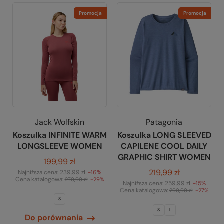
Promocja
Promocja
Jack Wolfskin
Patagonia
Koszulka INFINITE WARM
Koszulka LONG SLEEVED
LONGSLEEVE WOMEN
CAPILENE COOL DAILY
GRAPHIC SHIRT WOMEN
199,99 zł
219,99 zł
Najniższa cena:
239,99 zł
-16%
Cena katalogowa:
279,99 zł
-29%
Najniższa cena:
259,99 zł
-15%
Cena katalogowa:
299,99 zł
-27%
S
S
L
Do porównania