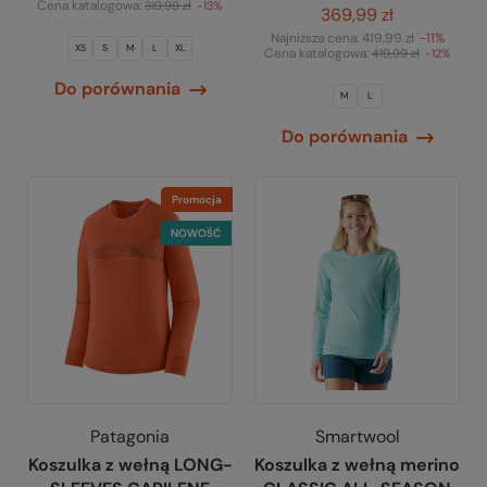
Cena katalogowa:
319,99 zł
-13%
369,99 zł
Najniższa cena:
419,99 zł
-11%
XS
S
M
L
XL
Cena katalogowa:
419,99 zł
-12%
Do porównania
M
L
Do porównania
Promocja
NOWOŚĆ
Patagonia
Smartwool
Koszulka z wełną LONG-
Koszulka z wełną merino