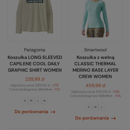
Patagonia
Smartwool
Koszulka LONG SLEEVED
Koszulka z wełną
CAPILENE COOL DAILY
CLASSIC THERMAL
GRAPHIC SHIRT WOMEN
MERINO BASE LAYER
CREW WOMEN
239,99 zł
459,99 zł
Najniższa cena:
289,99 zł
-17%
Cena katalogowa:
289,99 zł
-17%
Najniższa cena:
539,99 zł
-14%
Cena katalogowa:
539,99 zł
-15%
S
M
L
XL
S
M
L
Do porównania
Do porównania