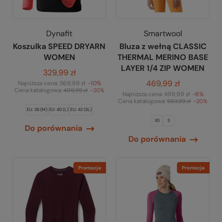
Dynafit
Smartwool
Koszulka SPEED DRYARN
Bluza z wełną CLASSIC
WOMEN
THERMAL MERINO BASE
LAYER 1/4 ZIP WOMEN
329,99 zł
469,99 zł
Najniższa cena:
369,99 zł
-10%
Cena katalogowa:
409,99 zł
-20%
Najniższa cena:
499,99 zł
-6%
Cena katalogowa:
589,99 zł
-20%
EU: 38 (M)
EU: 40 (L)
EU: 42 (XL)
XS
S
Do porównania
Do porównania
Promocja
Promocja