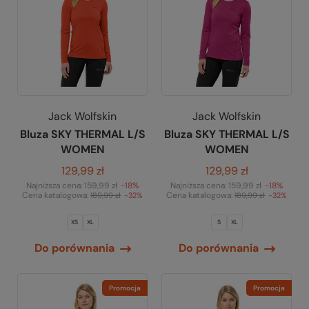
Jack Wolfskin
Jack Wolfskin
Bluza SKY THERMAL L/S
Bluza SKY THERMAL L/S
WOMEN
WOMEN
129,99 zł
129,99 zł
Najniższa cena:
159,99 zł
-18%
Najniższa cena:
159,99 zł
-18%
Cena katalogowa:
Cena katalogowa:
189,99 zł
-32%
189,99 zł
-32%
XS
XL
S
XL
Do porównania
Do porównania
Promocja
Promocja