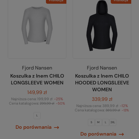
Promocja
Promocja
Fjord Nansen
Fjord Nansen
Koszulka z lnem CHILO
Koszulka z lnem CHILO
LONGSLEEVE WOMEN
HOODED LONGSLEEVE
WOMEN
149,99 zł
339,99 zł
Najniższa cena:
199,99 zł
-25%
Cena katalogowa:
299,99 zł
-50%
Najniższa cena:
389,99 zł
-12%
Cena katalogowa:
389,99 zł
-13%
L
S
M
L
2XL
Do porównania
Do porównania