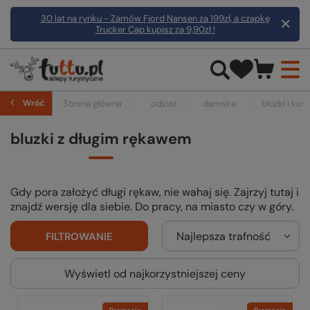
30 lat na rynku - Zamów Fjord Nansen za 199zł, a czapkę
Trucker Cap kupisz za 9,90zł !
Wróć
Strona główna
odzież
damska
bluzki i kosz
bluzki z długim rękawem
Gdy pora założyć długi rękaw, nie wahaj się. Zajrzyj tutaj i
znajdź wersję dla siebie. Do pracy, na miasto czy w góry.
Najlepsza trafność
FILTROWANIE
Wyświetl od najkorzystniejszej ceny