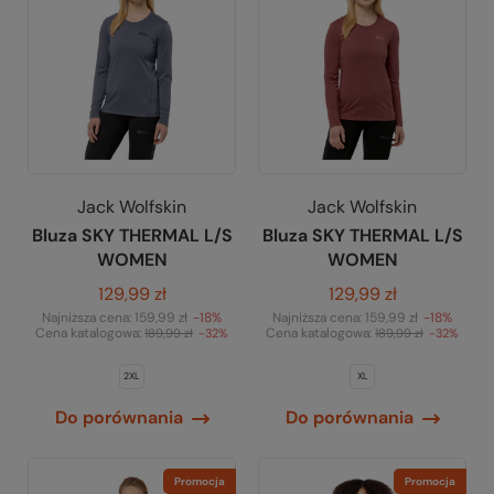
Jack Wolfskin
Jack Wolfskin
Bluza SKY THERMAL L/S
Bluza SKY THERMAL L/S
WOMEN
WOMEN
129,99 zł
129,99 zł
Najniższa cena:
159,99 zł
-18%
Najniższa cena:
159,99 zł
-18%
Cena katalogowa:
Cena katalogowa:
189,99 zł
-32%
189,99 zł
-32%
2XL
XL
Do porównania
Do porównania
Promocja
Promocja