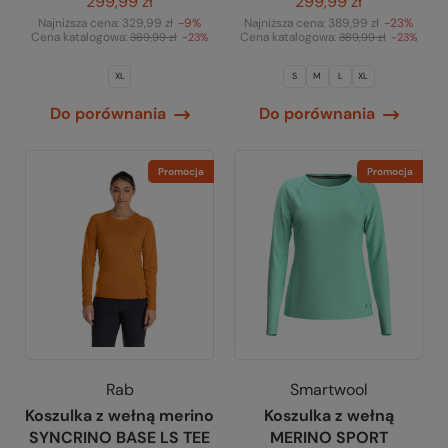
299,99 zł
299,99 zł
Najniższa cena:
329,99 zł
-9%
Najniższa cena:
389,99 zł
-23%
Cena katalogowa:
Cena katalogowa:
389,99 zł
-23%
389,99 zł
-23%
XL
S
M
L
XL
Do porównania
Do porównania
Promocja
Promocja
Rab
Smartwool
Koszulka z wełną merino
Koszulka z wełną
SYNCRINO BASE LS TEE
MERINO SPORT