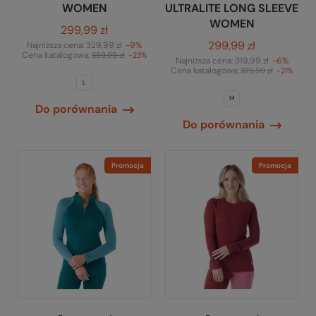
WOMEN
ULTRALITE LONG SLEEVE
WOMEN
299,99 zł
299,99 zł
Najniższa cena:
329,99 zł
-9%
Cena katalogowa:
389,99 zł
-23%
Najniższa cena:
319,99 zł
-6%
Cena katalogowa:
379,99 zł
-21%
L
M
Do porównania
Do porównania
Promocja
Promocja