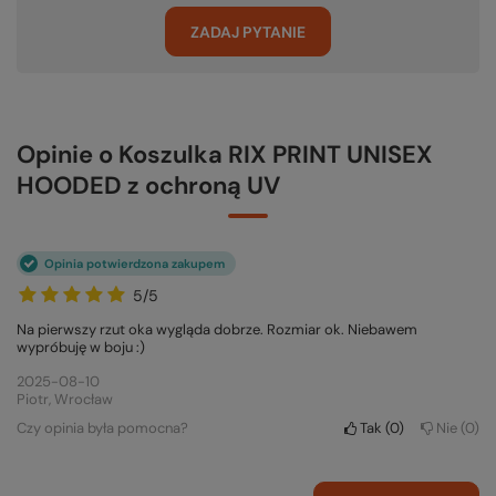
ZADAJ PYTANIE
Opinie o Koszulka RIX PRINT UNISEX
HOODED z ochroną UV
Opinia potwierdzona zakupem
5/5
Na pierwszy rzut oka wygląda dobrze. Rozmiar ok. Niebawem
wypróbuję w boju :)
2025-08-10
Piotr, Wrocław
Czy opinia była pomocna?
Tak
0
Nie
0