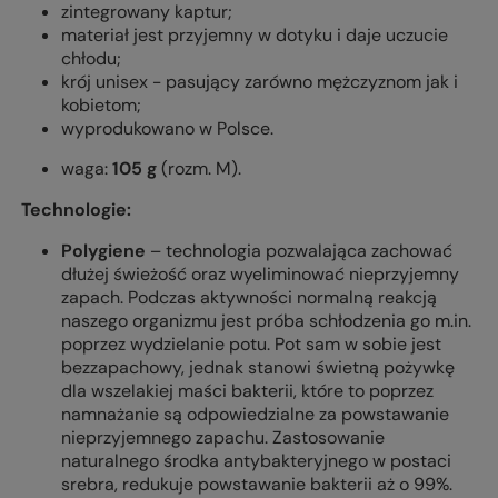
zintegrowany kaptur;
materiał jest przyjemny w dotyku i daje uczucie
chłodu;
krój unisex - pasujący zarówno mężczyznom jak i
kobietom;
wyprodukowano w Polsce.
waga:
105 g
(rozm. M).
Technologie:
Polygiene
– technologia pozwalająca zachować
dłużej świeżość oraz wyeliminować nieprzyjemny
zapach. Podczas aktywności normalną reakcją
naszego organizmu jest próba schłodzenia go m.in.
poprzez wydzielanie potu. Pot sam w sobie jest
bezzapachowy, jednak stanowi świetną pożywkę
dla wszelakiej maści bakterii, które to poprzez
namnażanie są odpowiedzialne za powstawanie
nieprzyjemnego zapachu. Zastosowanie
naturalnego środka antybakteryjnego w postaci
srebra, redukuje powstawanie bakterii aż o 99%.