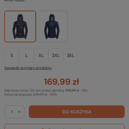
S
L
XL
2XL
3XL
Sprawdź wymiary produktu
169,99 zł
Najniższa cena z 30 dni przed obniżką:
199,99 zł
-15%
Cena katalogowa:
279,99 zł
-39%
DO KOSZYKA