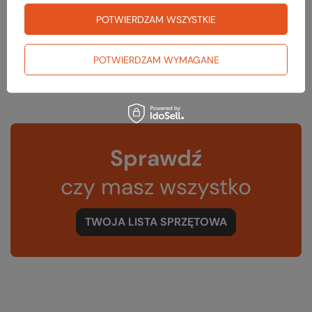
Waga [g]
105
POTWIERDZAM WSZYSTKIE
Kolor
Mountain&Wave Olive
Kod EAN
5908221357680
POTWIERDZAM WYMAGANE
Sprawdź
czy masz wszystko
TWOJA LISTA SPRZĘTOWA