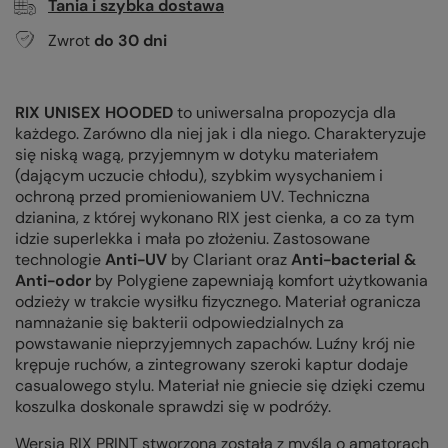
Tania i szybka dostawa
Zwrot
do
30
dni
RIX UNISEX HOODED
to uniwersalna propozycja dla
każdego. Zarówno dla niej jak i dla niego. Charakteryzuje
się niską wagą, przyjemnym w dotyku materiałem
(dającym uczucie chłodu), szybkim wysychaniem i
ochroną przed promieniowaniem UV. Techniczna
dzianina, z której wykonano RIX jest cienka, a co za tym
idzie superlekka i mała po złożeniu. Zastosowane
technologie
Anti-UV
by Clariant oraz
Anti-bacterial &
Anti-odor
by Polygiene zapewniają komfort użytkowania
odzieży w trakcie wysiłku fizycznego. Materiał ogranicza
namnażanie się bakterii odpowiedzialnych za
powstawanie nieprzyjemnych zapachów. Luźny krój nie
krępuje ruchów, a zintegrowany szeroki kaptur dodaje
casualowego stylu. Materiał nie gniecie się dzięki czemu
koszulka doskonale sprawdzi się w podróży.
Wersja RIX PRINT stworzona została z myślą o amatorach