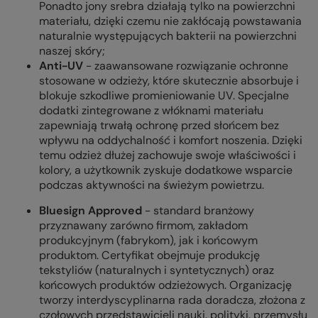
Ponadto jony srebra działają tylko na powierzchni
materiału, dzięki czemu nie zakłócają powstawania
naturalnie występujących bakterii na powierzchni
naszej skóry;
Anti-UV
-
zaawansowane rozwiązanie ochronne
stosowane w odzieży, które skutecznie absorbuje i
blokuje szkodliwe promieniowanie UV. Specjalne
dodatki zintegrowane z włóknami materiału
zapewniają trwałą ochronę przed słońcem bez
wpływu na oddychalność i komfort noszenia. Dzięki
temu odzież dłużej zachowuje swoje właściwości i
kolory, a użytkownik zyskuje dodatkowe wsparcie
podczas aktywności na świeżym powietrzu.
Bluesign Approved
- standard branżowy
przyznawany zarówno firmom, zakładom
produkcyjnym (fabrykom), jak i końcowym
produktom. Certyfikat obejmuje produkcję
tekstyliów (naturalnych i syntetycznych) oraz
końcowych produktów odzieżowych. Organizację
tworzy interdyscyplinarna rada doradcza, złożona z
czołowych przedstawicieli nauki, polityki, przemysłu