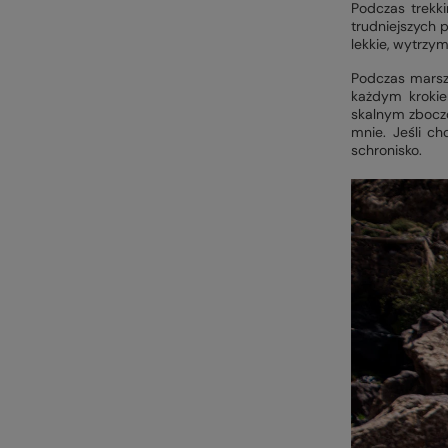
Podczas trekk
trudniejszych 
lekkie, wytrzym
Podczas marszu
każdym krokie
skalnym zboczo
mnie. Jeśli c
schronisko.