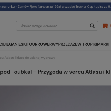
t na rynku - Zamów Fjord Nansen za 199zł, a czapkę Trucker Cap kupisz za 9,
CI
BIEGANIE
SKITOUR
ROWER
WYPRZEDAŻE
W TROPIKI
MARKI
cu Atlasu i klucz do udanej wyprawy
 pod Toubkal – Przygoda w sercu Atlasu i 