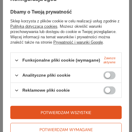
Dbamy o Twoją prywatność
Sklep korzysta z plików cookie w celu realizacji usług zgodnie z
Polityką dotyczącą cookies
. Możesz określić warunki
przechowywania lub dostępu do cookie w Twojej przeglądarce.
Więcej informacji na temat warunków i prywatności można
znaleźć także na stronie
Prywatność i warunki Google
.
Zawsze
Funkcjonalne pliki cookie (wymagane)
aktywne
Analityczne pliki cookie
Reklamowe pliki cookie
POTWIERDZAM WSZYSTKIE
3. Wolisz wycieczkę biegowa czy skitourową??
Pewniej się czuję zbiegając z trudnej tatrzańskiej przełęczy niż
robiąc karkołomny zjazd w wąskim żlebie. Natomiast nie ma dla
POTWIERDZAM WYMAGANE