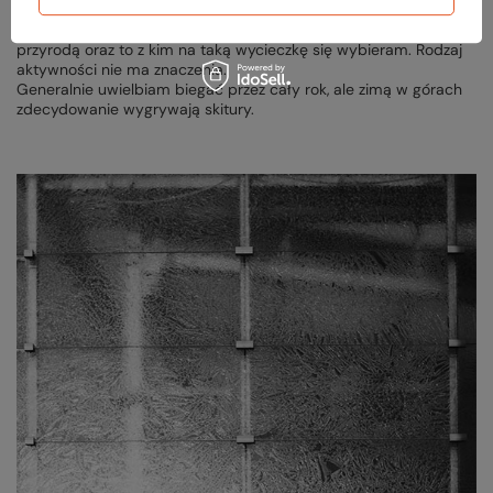
mnie znaczenia czy do pokonania jakiegoś szlaku używam butów
biegowych, czy skiturowych. Liczy się sam fakt obcowania z
przyrodą oraz to z kim na taką wycieczkę się wybieram. Rodzaj
aktywności nie ma znaczenia.
Generalnie uwielbiam biegać przez cały rok, ale zimą w górach
zdecydowanie wygrywają skitury.