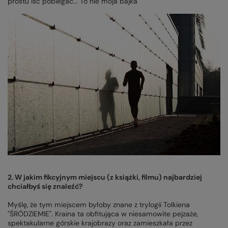
prostu iść pobiegać... To nie moja bajka
2. W jakim fikcyjnym miejscu (z książki, filmu) najbardziej
chciałbyś się znaleźć?
Myślę, że tym miejscem byłoby znane z trylogii Tolkiena
"ŚRÓDZIEMIE". Kraina ta obfitująca w niesamowite pejzaże,
spektakularne górskie krajobrazy oraz zamieszkała przez