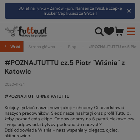
30 lat na rynku - Zamów Fjord Nansen za 199zł, a czapkę
Trucker Cap kupisz za 9,90zł !
Wróć
Strona główna
Blog
#POZNAJTUTTU cz.5 Piotr 
#POZNAJTUTTU cz.5 Piotr "Wiśnia" z
Katowic
2020-11-24
#POZNAJTUTTU #EKIPATUTTU
Kolejny tydzień naszej nowej akcji - chcemy Ci przedstawić
naszych pracowników. Śledź nasze hashtagi oraz profil Tuttu.pl,
żeby poznać całą ekipę. Odpowiadamy na 5 pytań, ciekawe czy
Twoje odpowiedzi byłyby podobne do naszych?
Dziś odpowiada Wiśnia - nasz wspaniały biegacz, ojciec,
skitourowiec.