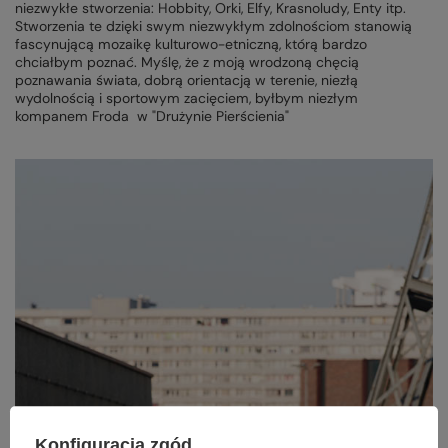
niezwykłe stworzenia: Hobbity, Orki, Elfy, Krasnoludy, Enty itp.
Stworzenia te dzięki swym niezwykłym zdolnościom stanowią
fascynującą mozaikę kulturowo-etniczną, którą bardzo
chciałbym poznać. Myślę, że z moją wrodzoną chęcią
poznawania świata, dobrą orientacją w terenie, niezłą
wydolnością i sportowym zacięciem, byłbym niezłym
kompanem Froda w "Drużynie Pierścienia"
Konfiguracja zgód