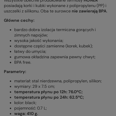
Wszystkie obecnie produkowane termosy
HONER
posiadają korki i kubki wykonane z polipropylenu (PP) i
uszczelki z silikonu. Oba te surowce
nie zawierają BPA
.
Główne cechy:
bardzo dobra izolacja termiczna gorących i
zimnych napojów;
wysoka jakość wykonania;
dostępne części zamienne (korek, kubek);
łatwy do umycia;
gumowa okładzina zapewnia pewny chwyt;
BPA free.
Parametry:
materiał: stal nierdzewna, polipropylen, silikon;
wymiary: 29 x 7.5 cm;
temperatura płynu po 12h: 76.0ºC;
temperatura płynu po 24h: 62.5ºC;
kolor: black;
pojemność: 0.7 L;
waga: 410 g.