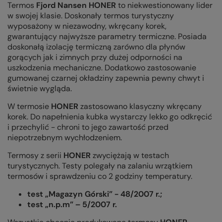
Termos
Fjord Nansen HONER
to niekwestionowany lider
w swojej klasie. Doskonały termos turystyczny
wyposażony w niezawodny, wkręcany korek,
gwarantujący najwyższe parametry termiczne. Posiada
doskonałą izolację termiczną zarówno dla płynów
gorących jak i zimnych przy dużej odporności na
uszkodzenia mechaniczne. Dodatkowo zastosowanie
gumowanej czarnej okładziny zapewnia pewny chwyt i
świetnie wygląda.
W termosie
HONER
zastosowano klasyczny wkręcany
korek. Do napełnienia kubka wystarczy lekko go odkręcić
i przechylić - chroni to jego zawartość przed
niepotrzebnym wychłodzeniem.
Termosy z serii
HONER
zwyciężają w testach
turystycznych. Testy polegały na zalaniu wrzątkiem
termosów i sprawdzeniu co 2 godziny temperatury.
test „Magazyn Górski” - 48/2007 r.;
test „n.p.m” – 5/2007 r.