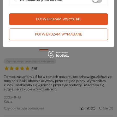
ZADAJ PYTANIE
POTWIERDZAM WSZYSTKIE
POTWIERDZAM WYMAGANE
Opinie o Termos HONER 0.7 L
Opinia niepotwierdzona zakupem
5/5
Termos zakupiony z 5 lat w ramach prezentu urodzinowego, zjeździł ze
mną pół Polski, obecnie używany przez tatę do pracy. Wymieniłam
kubek- nazbierało się wgnieceń przez tyle podrózy i uszczelka się
zużyła. Teraz kupie w 2 rozmiarach.
2025-11-16
Kasia
Czy opinia była pomocna?
Tak
0
Nie
0