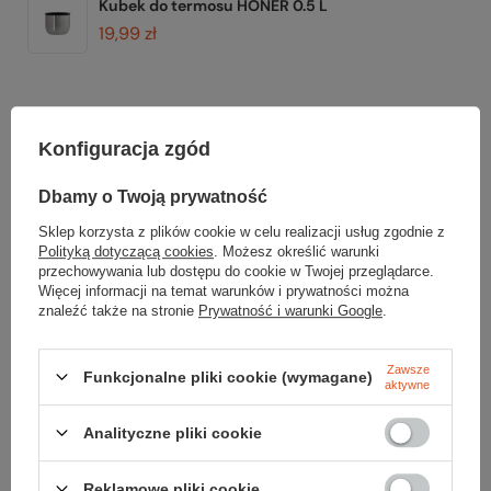
Kubek do termosu HONER 0.5 L
19,99 zł
Konfiguracja zgód
Gwarancja
Dbamy o Twoją prywatność
Sklep korzysta z plików cookie w celu realizacji usług zgodnie z
RĘKOJMIA 24 M-CE
Polityką dotyczącą cookies
. Możesz określić warunki
Na sprzedawane produkty udzielana jest 24-miesięczna rękojmia na
przechowywania lub dostępu do cookie w Twojej przeglądarce.
podstawie ustawy z dnia 30 maja 2014r. o prawach konsumenta.
Więcej informacji na temat warunków i prywatności można
znaleźć także na stronie
Prywatność i warunki Google
.
PODMIOT ODPOWIEDZIALNY ZA TEN PRODUKT NA TERENIE UE
SZANTI Dariusz Staniszewski
Więcej
Zawsze
Funkcjonalne pliki cookie (wymagane)
aktywne
Analityczne pliki cookie
Potrzebujesz pomocy? Masz pytania?
Zadaj pytanie a my odpowiemy niezwłocznie, najciekawsze pytania i
odpowiedzi publikując dla innych.
Reklamowe pliki cookie