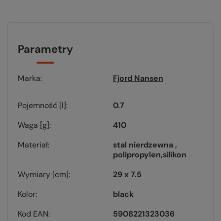
Parametry
Marka
Fjord Nansen
Pojemność [l]
0.7
Waga [g]
410
Materiał
stal nierdzewna
polipropylen
silikon
Wymiary [cm]
29 x 7.5
Kolor
black
Kod EAN
5908221323036