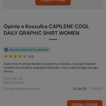
ZADAJ PYTANIE
Opinie o Koszulka CAPILENE COOL
DAILY GRAPHIC SHIRT WOMEN
Opinia potwierdzona zakupem
5/5
Znakomity materiał, bardzo przyjemny w dotyku. Żona jest bardzo
wrażliwa na wszelkie drapiące materiały i szwy, tutaj niczego takiego
nie ma.
2023-09-03
Dawid, Kraków
Czy opinia była pomocna?
Tak
0
Nie
0
DODAJ OPINIĘ