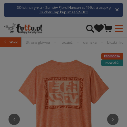
30 lat na rynku - Zamów Fjord Nansen za 199zł, a czapkę
Trucker Cap kupisz za 9,90zł !
Wróć
Strona główna
odzież
damska
bluzki i kosz
PROMOCJA
NOWOŚĆ