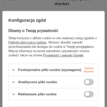
sherbet
Kod EAN
198077710066
Konfiguracja zgód
Dbamy o Twoją prywatność
Sklep korzysta z plików cookie w celu realizacji usług zgodnie z
Polityką dotyczącą cookies
. Możesz określić warunki
Sprawdź
przechowywania lub dostępu do cookie w Twojej przeglądarce.
Więcej informacji na temat warunków i prywatności można
czy masz wszystko
znaleźć także na stronie
Prywatność i warunki Google
.
TWOJA LISTA SPRZĘTOWA
Zawsze
Funkcjonalne pliki cookie (wymagane)
aktywne
Analityczne pliki cookie
Reklamowe pliki cookie
Zerknij też na to: