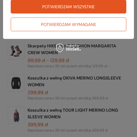
POTWIERDZAM WSZYSTKIE
Chusta wielofunkcyjna HEADGEAR PABLO 8w1
POTWIERDZAM WYMAGANE
29,99 zł
Skarpety HIKE LIGHT CUSHION MARGARITA
CREW WOMEN
99,99 zł - 129,99 zł
Najniższa cena z 30 dni przed obniżką:
129,99 zł -
Koszulka z wełną OXIVA MERINO LONGSLEEVE
WOMEN
299,99 zł
Najniższa cena z 30 dni przed obniżką:
369,99 zł
Koszulka z wełną TOUR LIGHT MERINO LONG
SLEEVE WOMEN
399,99 zł
Najniższa cena z 30 dni przed obniżką:
429,99 zł