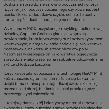
doskonale sprawdzi się zarówno podczas aktywności
fizycznej, jak i podczas codziennego użytkowania. Jest
cienka i lekka, a dodatkowo szybko schnie. Te cechy
sprawiają, że idealnie nadaje się na ciepłe dni.
Wykonane w 100% pozyskanej z recyklingu poliestrowej
dzianiny,
Capilene Cool
ma gładką zewnętrzną
powierzchnię, która łatwo współgra z każdym systemem
warstwowym, dlatego świetnie nadaje się jako warstwa
podstawowa, na którą ubierzesz bluzę czy polar.
Natomiast w cieplejsze dni jako warstwa pojedyncza
sprawdzi się jako przewiewna i subtelnie odczuwalna na
skórze chłodząca koszulka.
Koszulka została wyposażona w technologię HeiQ® Mint,
która znacznie ogranicza namnażanie się bakterii, a
dzięki temu tkanina pozostaje dłużej świeża. Koszulkę
można nosić dłużej, bez konieczności prania między
poszczególnymi założeniami.
Luźniejszy damski krój i elastyczny materiał zapewniają
swobodę ruchów, subtelna grafika przyciągnie niejedno