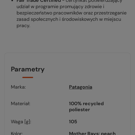
Fair Trade Certified
- certyfikat potwierdzający
udział w programie promujący zdrowie i
bezpieczeństwo pracowników oraz przestrzeganie
zasad społecznych i środowiskowych w miejscu
pracy.
Parametry
Marka
Patagonia
Materiał
100% recycled
poliester
Waga [g]
105
Kolor
Mother Rays: peach