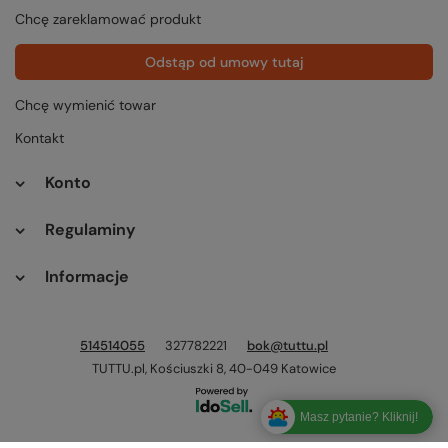
Chcę zareklamować produkt
Odstąp od umowy tutaj
Chcę wymienić towar
Kontakt
Konto
Regulaminy
Informacje
514514055
327782221
bok@tuttu.pl
TUTTU.pl
,
Kościuszki 8
,
40-049
Katowice
Masz pytanie? Kliknij!