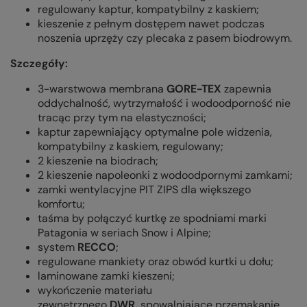
regulowany kaptur, kompatybilny z kaskiem;
kieszenie z pełnym dostępem nawet podczas
noszenia uprzęży czy plecaka z pasem biodrowym.
Szczegóły:
3-warstwowa membrana
GORE-TEX
zapewnia
oddychalność, wytrzymałość i wodoodporność nie
tracąc przy tym na elastyczności;
kaptur zapewniający optymalne pole widzenia,
kompatybilny z kaskiem, regulowany;
2 kieszenie na biodrach;
2 kieszenie napoleonki z wodoodpornymi zamkami;
zamki wentylacyjne PIT ZIPS dla większego
komfortu;
taśma by połączyć kurtkę ze spodniami marki
Patagonia w seriach Snow i Alpine;
system
RECCO
;
regulowane mankiety oraz obwód kurtki u dołu;
laminowane zamki kieszeni;
wykończenie materiału
zewnętrznego
DWR,
spowalniające przemakanie