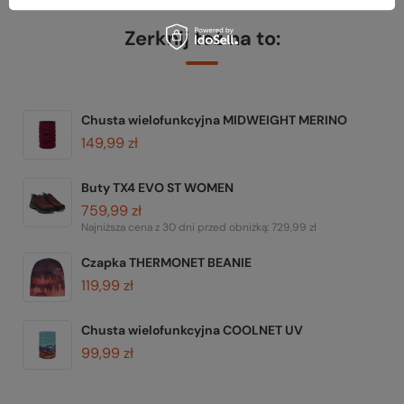
Zerknij też na to:
Chusta wielofunkcyjna MIDWEIGHT MERINO
149,99 zł
Buty TX4 EVO ST WOMEN
759,99 zł
Najniższa cena z 30 dni przed obniżką:
729,99 zł
Czapka THERMONET BEANIE
119,99 zł
Chusta wielofunkcyjna COOLNET UV
99,99 zł