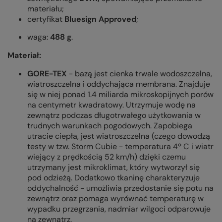
materiału;
certyfikat
Bluesign Approved
;
waga:
488 g
.
Materiał:
GORE-TEX
- bazą jest cienka trwale wodoszczelna,
wiatroszczelna i oddychająca membrana. Znajduje
się w niej ponad 1.4 miliarda mikroskopijnych porów
na centymetr kwadratowy. Utrzymuje wodę na
zewnątrz podczas długotrwałego użytkowania w
trudnych warunkach pogodowych. Zapobiega
utracie ciepła, jest wiatroszczelna (czego dowodzą
testy w tzw. Storm Cubie - temperatura 4º C i wiatr
wiejący z prędkością 52 km/h) dzięki czemu
utrzymany jest mikroklimat, który wytworzył się
pod odzieżą. Dodatkowo tkaninę charakteryzuje
oddychalność - umożliwia przedostanie się potu na
zewnątrz oraz pomaga wyrównać temperaturę w
wypadku przegrzania, nadmiar wilgoci odparowuje
na zewnątrz.