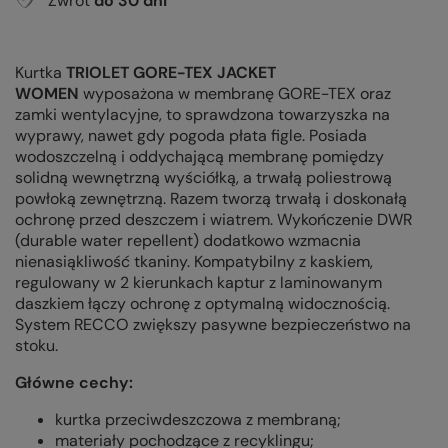
Zwrot
do
30
dni
Kurtka
TRIOLET GORE-TEX JACKET
WOMEN
wyposażona w membranę GORE-TEX oraz
zamki wentylacyjne, to sprawdzona towarzyszka na
wyprawy, nawet gdy pogoda płata figle. P
osiada
wodoszczelną i oddychającą membranę pomiędzy
solidną wewnętrzną wyściółką, a trwałą poliestrową
powłoką zewnętrzną. Razem tworzą trwałą i doskonałą
ochronę przed deszczem i wiatrem. W
ykończenie DWR
(durable water repellent) dodatkowo wzmacnia
nienasiąkliwość tkaniny. Kompatybilny z kaskiem,
regulowany w 2 kierunkach kaptur z laminowanym
daszkiem łączy ochronę z optymalną widocznością.
System RECCO zwiększy pasywne bezpieczeństwo na
stoku.
Główne cechy:
kurtka przeciwdeszczowa z membraną;
materiały pochodzące z recyklingu;