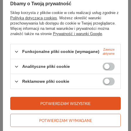
Dbamy o Twoją prywatność
Ilość kieszeni
4
Sklep korzysta z plików cookie w celu realizacji usług zgodnie z
Polityką dotyczącą cookies
. Możesz określić warunki
Waga [g]
488
przechowywania lub dostępu do cookie w Twojej przeglądarce.
Więcej informacji na temat warunków i prywatności można
Kolor
berry fig
znaleźć także na stronie
Prywatność i warunki Google
.
Zawsze
Funkcjonalne pliki cookie (wymagane)
aktywne
Analityczne pliki cookie
Sprawdź
Reklamowe pliki cookie
czy masz wszystko
TWOJA LISTA SPRZĘTOWA
POTWIERDZAM WSZYSTKIE
POTWIERDZAM WYMAGANE