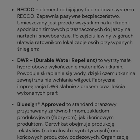
RECCO
- element odbijający fale radiowe systemu
RECCO. Zapewnia pasywne bezpieczeństwo.
Umieszczany jest przede wszystkim na kurtkach i
spodniach zimowych przeznaczonych do jazdy na
nartach i snowboardzie. Po zejściu lawiny w górach
ułatwia ratownikom lokalizacje osób przysypanych
śniegiem;
DWR - (Durable Water Repellent)
to wytrzymałe,
hydrofobowe wykończenie materiałów i tkanin.
Powoduje skraplanie się wody, dzięki czemu tkanina
zewnętrzna nie wchłania wilgoci. Fabryczna
impregnacja DWR słabnie z czasem oraz ilością
wykonanych prań;
Bluesign® Approved
to standard branżowy
przyznawany zarówno firmom, zakładom
produkcyjnym (fabrykom), jak i końcowym
produktom. Certyfikat obejmuje produkcję
tekstyliów (naturalnych i syntetycznych) oraz
końcowych produktów odzieżowych. Organizację