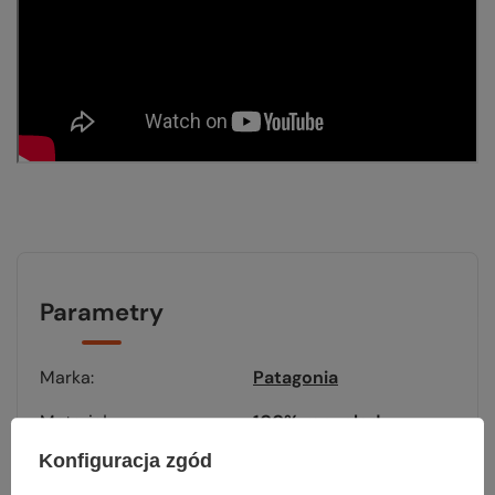
Parametry
Marka
Patagonia
Materiał
100% recycled
poliester
Konfiguracja zgód
Membrana
GORE-TEX