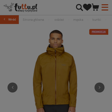
Wróć
Strona główna
odzież
męska
kurtki
PROMOCJA