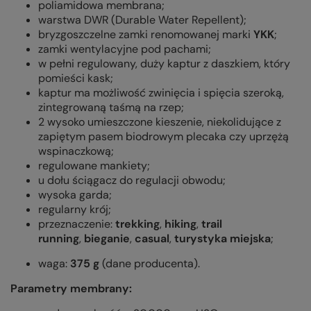
poliamidowa membrana;
warstwa DWR (Durable Water Repellent);
bryzgoszczelne zamki renomowanej marki
YKK
;
zamki wentylacyjne pod pachami;
w pełni regulowany, duży kaptur z daszkiem, który
pomieści kask;
kaptur ma możliwość zwinięcia i spięcia szeroką,
zintegrowaną taśmą na rzep;
2 wysoko umieszczone kieszenie, niekolidujące z
zapiętym pasem biodrowym plecaka czy uprzężą
wspinaczkową;
regulowane mankiety;
u dołu ściągacz do regulacji obwodu;
wysoka garda;
regularny krój;
przeznaczenie:
trekking
,
hiking
,
trail
running
,
bieganie
,
casual
,
turystyka miejska
;
waga:
375 g
(dane producenta).
Parametry membrany: