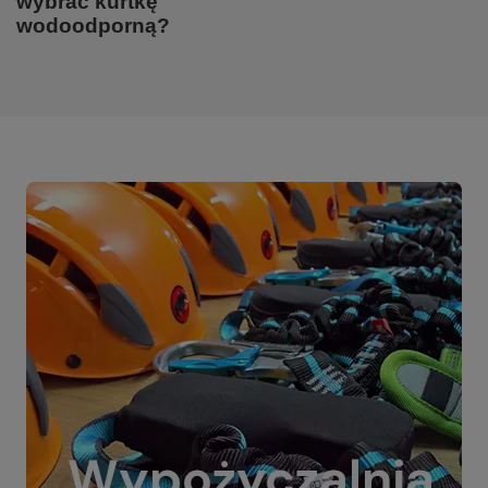
wybrać kurtkę
wodoodporną?