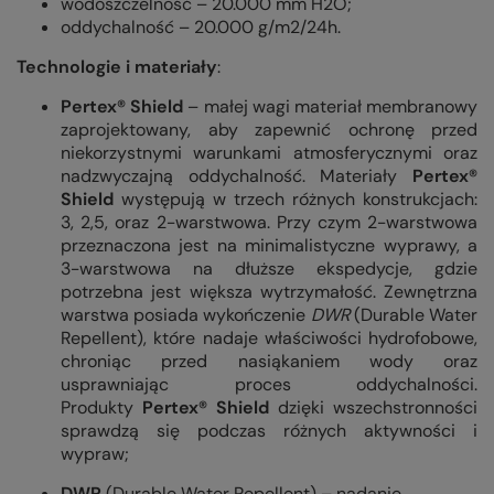
wodoszczelność – 20.000 mm H2O;
oddychalność – 20.000 g/m2/24h.
Technologie i materiały
:
Pertex® Shield
– małej wagi materiał membranowy
zaprojektowany, aby zapewnić ochronę przed
niekorzystnymi warunkami atmosferycznymi oraz
nadzwyczajną oddychalność. Materiały
Pertex®
Shield
występują w trzech różnych konstrukcjach:
3, 2,5, oraz 2-warstwowa. Przy czym 2-warstwowa
przeznaczona jest na minimalistyczne wyprawy, a
3-warstwowa na dłuższe ekspedycje, gdzie
potrzebna jest większa wytrzymałość. Zewnętrzna
warstwa posiada wykończenie
DWR
(Durable Water
Repellent), które nadaje właściwości hydrofobowe,
chroniąc przed nasiąkaniem wody oraz
usprawniając proces oddychalności.
Produkty
Pertex® Shield
dzięki wszechstronności
sprawdzą się podczas różnych aktywności i
wypraw;
DWR
(Durable Water Repellent) – nadanie