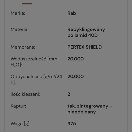
Marka
Rab
Materiał
Recyklingowany
poliamid 40D
Membrana
PERTEX SHIELD
Wodoszczelność [mm
20.000
H₂O]
Oddychalność [g/m²/24
20.000
h]
Ilość kieszeni
2
Kaptur
tak, zintegrowany –
nieodpinany
Waga [g]
375