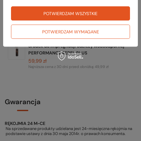
POTWIERDZAM WSZYSTKIE
Spodnie DOWNPOUR PANTS
359,99 zł
POTWIERDZAM WYMAGANE
Środek do impregnacji odzieży wodoodpornej
PERFORMANCE REPEL PLUS
59,99 zł
Najniższa cena z 30 dni przed obniżką:
49,99 zł
Gwarancja
RĘKOJMIA 24 M-CE
Na sprzedawane produkty udzielana jest 24-miesięczna rękojmia na
podstawie ustawy z dnia 30 maja 2014r. o prawach konsumenta.