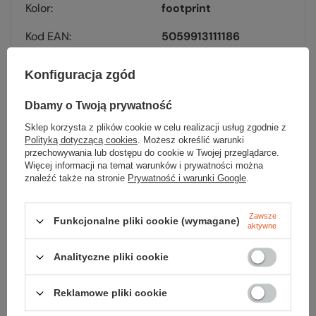
Kolor
footprint
Kod EAN
5059913111186
Konfiguracja zgód
Dbamy o Twoją prywatność
Sprawdź
Sklep korzysta z plików cookie w celu realizacji usług zgodnie z
Polityką dotyczącą cookies
. Możesz określić warunki
przechowywania lub dostępu do cookie w Twojej przeglądarce.
czy masz wszystko
Więcej informacji na temat warunków i prywatności można
znaleźć także na stronie
Prywatność i warunki Google
.
TWOJA LISTA SPRZĘTOWA
Zawsze
Funkcjonalne pliki cookie (wymagane)
aktywne
Analityczne pliki cookie
Reklamowe pliki cookie
Zerknij też na to: