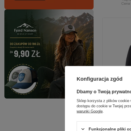
Cena 
Konfiguracja zgód
Dbamy o Twoją prywatn
Sklep korzysta z plików cookie 
dostępu do cookie w Twojej prz
warunki Google
.
Bluza sof
Funkcjonalne pliki 