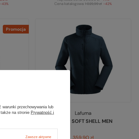
Cena katalogowa:
-43%
1 029,99 zł
-42%
Promocja
ć warunki przechowywania lub
Lafuma
 także na stronie
Prywatność i
 MEN
Kurtka JASPER SOFT SHELL MEN
359,90 zł
Zawsze aktywne