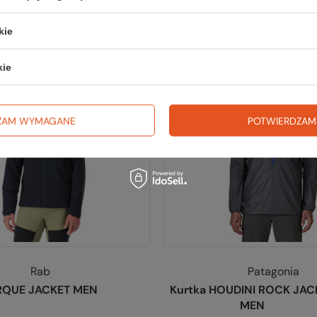
iższa cena:
959,99 zł
-37%
Najniższa cena:
799,99 zł
katalogowa:
Cena katalogowa:
959,99 zł
-38%
1 119,99 zł
kie
kie
Promocja
ZAM WYMAGANE
POTWIERDZAM
Rab
Patagonia
RQUE JACKET MEN
Kurtka HOUDINI ROCK JAC
MEN