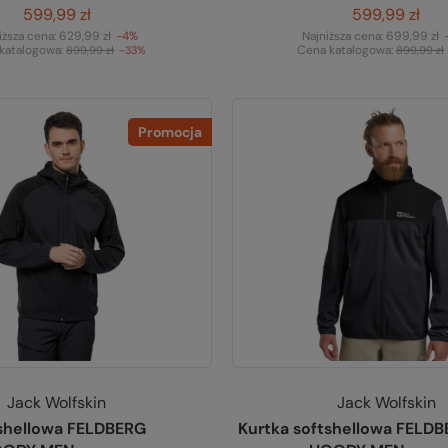
599,99 zł
599,99 zł
iższa cena:
629,99 zł
-4%
Najniższa cena:
699,99 zł
katalogowa:
Cena katalogowa:
899,99 zł
-33%
899,99 zł
Promocja
Jack Wolfskin
Jack Wolfskin
tshellowa FELDBERG
Kurtka softshellowa FELD