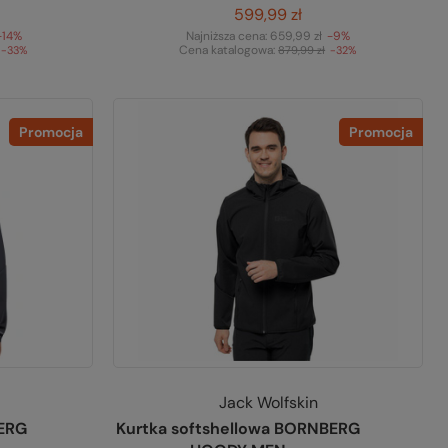
599,99 zł
-14%
Najniższa cena:
659,99 zł
-9%
Cena katalogowa:
-33%
879,99 zł
-32%
Promocja
Promocja
Jack Wolfskin
BERG
Kurtka softshellowa BORNBERG