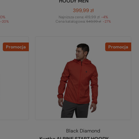
HOODY MEN
399,99 zł
0%
Najniższa cena:
419,99 zł
-4%
Cena katalogowa:
-20%
549,99 zł
-27%
Promocja
Promocja
Black Diamond
Kurtka ALPINE START HOODY