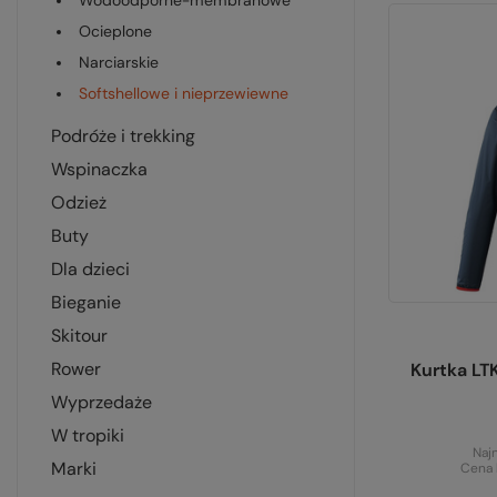
wodoodporne-membranowe
ocieplone
narciarskie
softshellowe i nieprzewiewne
podróże i trekking
wspinaczka
odzież
buty
dla dzieci
bieganie
skitour
rower
Kurtka L
wyprzedaże
w tropiki
Naj
marki
Cena 