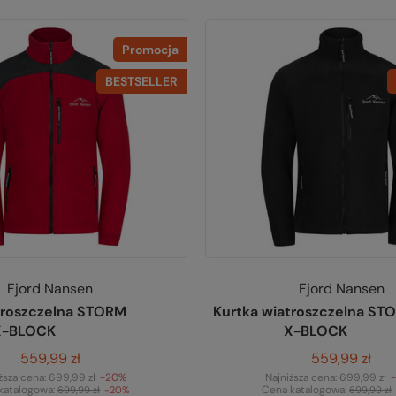
Promocja
BESTSELLER
Fjord Nansen
Fjord Nansen
troszczelna STORM
Kurtka wiatroszczelna ST
X-BLOCK
X-BLOCK
559,99 zł
559,99 zł
ższa cena:
699,99 zł
-20%
Najniższa cena:
699,99 zł
katalogowa:
Cena katalogowa:
699,99 zł
-20%
699,99 zł