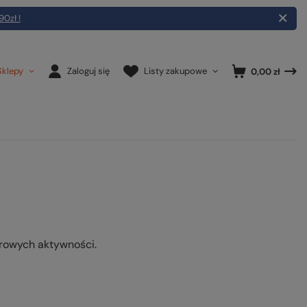
90zł !
Sklepy
Zaloguj się
Listy zakupowe
0,00 zł
orowych aktywności.