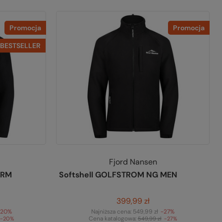
Promocja
Promocja
BESTSELLER
Fjord Nansen
ORM
Softshell GOLFSTROM NG MEN
399,99 zł
-20%
Najniższa cena:
549,99 zł
-27%
Cena katalogowa:
-20%
549,99 zł
-27%