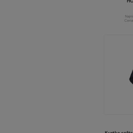
H
Najn
Cena
Kurtka sof