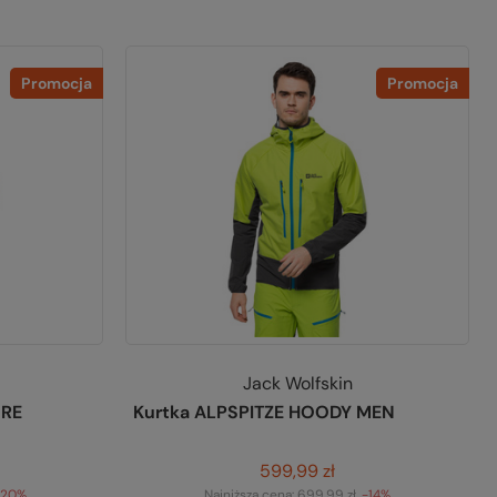
Promocja
Promocja
Jack Wolfskin
URE
Kurtka ALPSPITZE HOODY MEN
599,99 zł
-20%
Najniższa cena:
699,99 zł
-14%