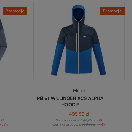
Promocja
Promocja
Millet
Millet WILLINGEN XCS ALPHA
HOODIE
499,99 zł
0%
Najniższa cena:
499,99 zł
0%
Cena katalogowa:
-53%
899,99 zł
-44%