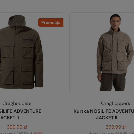
Promocja
Craghoppers
Craghoppers
SILIFE ADVENTURE
Kurtka NOSILIFE ADVENT
ACKET II
JACKET II
399,99 zł
399,99 zł
ższa cena:
499,99 zł
-20%
Najniższa cena:
499,99 zł