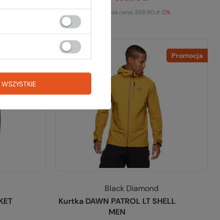
-12%
Najniższa cena:
359,90 zł
0%
-38%
Promocja
Promocja
 WSZYSTKIE
Black Diamond
KET
Kurtka DAWN PATROL LT SHELL
MEN