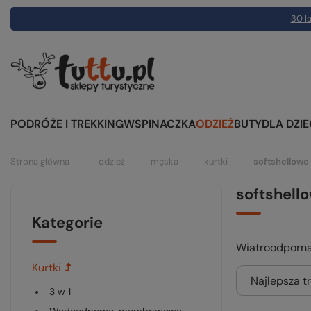
30 la
PODRÓŻE I TREKKING
WSPINACZKA
ODZIEŻ
BUTY
DLA DZIE
Strona główna
odzież
męska
kurtki
softshellowe
softshell
Kategorie
Wiatroodporna,
kurtki
Najlepsza t
3 w 1