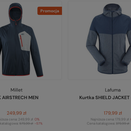
Promocja
Millet
Lafuma
TK AIRSTRECH MEN
Kurtka SHIELD JACKET
249,99 zł
179,99 zł
niższa cena:
249,99 zł
0%
Najniższa cena:
179,99 zł
katalogowa:
Cena katalogowa:
579,99 zł
-57%
379,99 zł