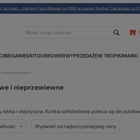
t na rynku - Zamów Fjord Nansen za 199zł, a czapkę Trucker Cap kupisz za 9,
CI
BIEGANIE
SKITOUR
ROWER
WYPRZEDAŻE
W TROPIKI
MARKI
 i nieprzewiewne
owe i nieprzewiewne
 lekka i elastyczna. Kurtka softshellowa poleca się do outdo
rafność
Wyświetl od najkorzystniejszej ceny