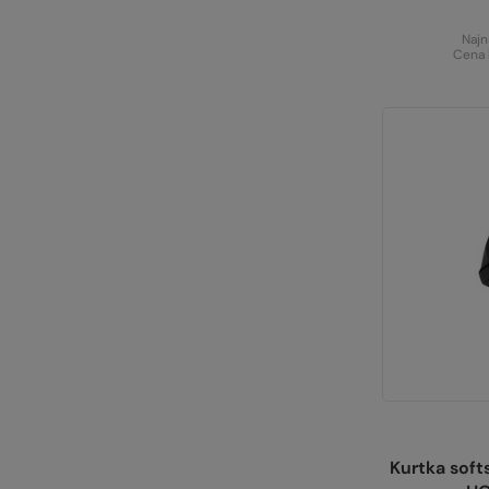
Najn
Cena 
Kurtka sof