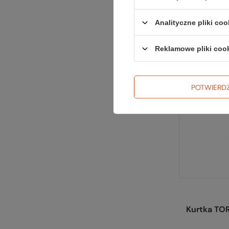
Najn
Cena 
Analityczne pliki coo
Reklamowe pliki coo
POTWIERD
Kurtka TO