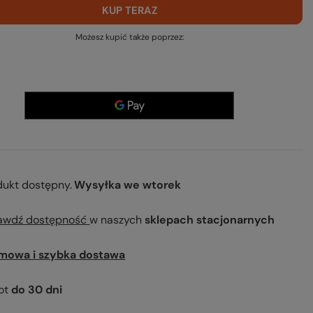
KUP TERAZ
Możesz kupić także poprzez:
dukt dostępny
Wysyłka
we wtorek
awdź dostępność
w naszych
sklepach stacjonarnych
mowa i szybka dostawa
ot
do
30
dni