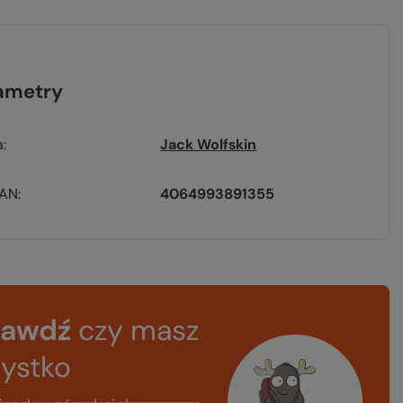
ametry
a
Jack Wolfskin
EAN
4064993891355
rawdź
czy masz
ystko