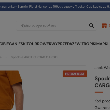
t na rynku - Zamów Fjord Nansen za 199zł, a czapkę Trucker Cap kupisz za 9,
CI
BIEGANIE
SKITOUR
ROWER
WYPRZEDAŻE
W TROPIKI
MARKI
we
Spodnie ARCTIC ROAD CARGO
Jack Wol
PROMOCJA
Spodn
CAR
Kod pro
Gwaranc