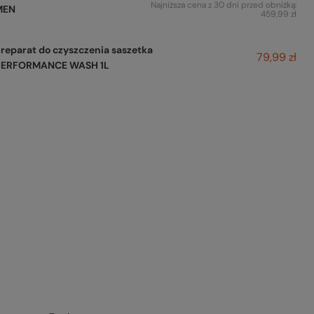
Najniższa cena z 30 dni przed obniżką:
MEN
459,99 zł
reparat do czyszczenia saszetka
79,99 zł
PERFORMANCE WASH 1L