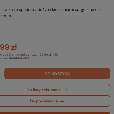
 w kroju spodnie z dużymi kieszeniami cargo - na co
 teren.
99 zł
ena z 30 dni przed obniżką:
499,99 zł
-14%
ogowa:
729,99 zł
-41%
DO KOSZYKA
Do listy zakupowej
Do porównania