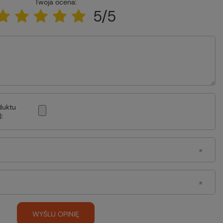
Twoja ocena:
5/5
duktu
:
WYŚLIJ OPINIĘ