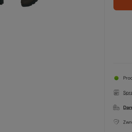
Pro
Spr
Dar
Zwr