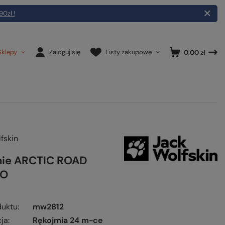
90zł !
Sklepy
Zaloguj się
Listy zakupowe
0,00 zł
fskin
ie ARCTIC ROAD
GO
duktu
mw2812
ja
Rękojmia 24 m-ce