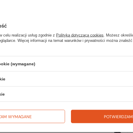
tp.;
na wyj
ą przyjemne dla skóry, ale dodatkowo
trekki
yć paska do regulacji dopasowania w pasie;
TWOJ
ość
ach;
w celu realizacji usług zgodnie z
Polityką dotyczącą cookies
. Możesz określi
eglądarce. Więcej informacji na temat warunków i prywatności można znaleźć
Zerknij 
cookie (wymagane)
kie
kie
ZAM WYMAGANE
POTWIERDZAM