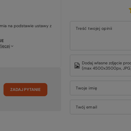
jmia na podstawie ustawy z
Treść twojej opinii
UE
ięcej
Dodaj własne zdjęcie pro
(max 4500x3500px, JPG)
Twoje imię
ZADAJ PYTANIE
Twój email