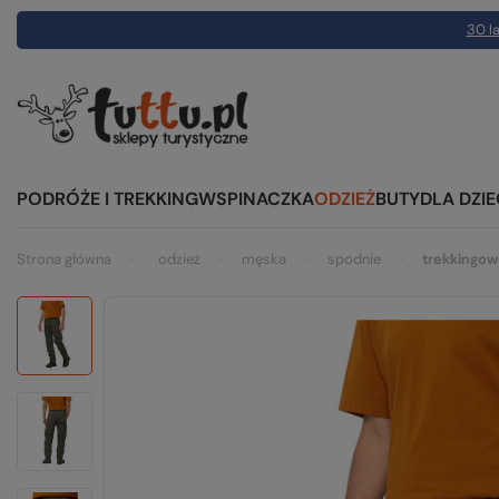
30 la
PODRÓŻE I TREKKING
WSPINACZKA
ODZIEŻ
BUTY
DLA DZIE
Strona główna
odzież
męska
spodnie
trekkingo