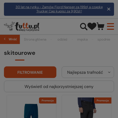
30 lat na rynku - Zamów Fjord Nansen za 199zł, a czapkę
Trucker Cap kupisz za 9,90zł !
Wróć
Strona główna
odzież
męska
spodnie
skitourowe
Najlepsza trafność
FILTROWANIE
Wyświetl od najkorzystniejszej ceny
Promocja
Promocja