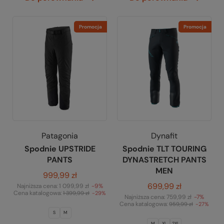
Promocja
Promocja
Patagonia
Dynafit
Spodnie UPSTRIDE
Spodnie TLT TOURING
PANTS
DYNASTRETCH PANTS
MEN
999,99 zł
699,99 zł
Najniższa cena:
1 099,99 zł
-9%
Cena katalogowa:
1 399,99 zł
-29%
Najniższa cena:
759,99 zł
-7%
Cena katalogowa:
959,99 zł
-27%
S
M
M
XL
2XL