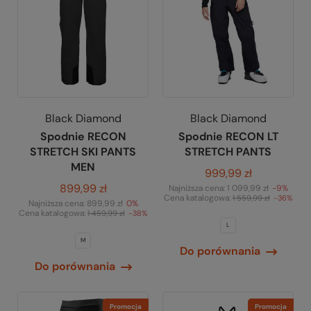
Black Diamond
Black Diamond
Spodnie RECON
Spodnie RECON LT
STRETCH SKI PANTS
STRETCH PANTS
MEN
999,99 zł
899,99 zł
Najniższa cena:
1 099,99 zł
-9%
Cena katalogowa:
1 559,99 zł
-36%
Najniższa cena:
899,99 zł
0%
Cena katalogowa:
1 459,99 zł
-38%
L
M
Do porównania
Do porównania
Promocja
Promocja