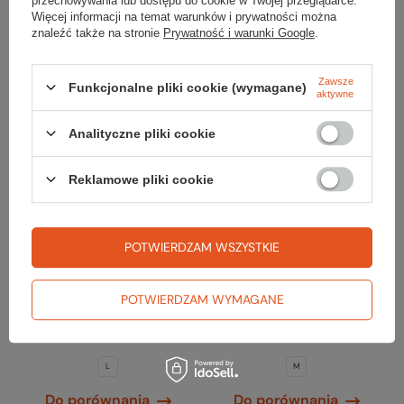
przechowywania lub dostępu do cookie w Twojej przeglądarce.
Więcej informacji na temat warunków i prywatności można
Promocja
Promocja
znaleźć także na stronie
Prywatność i warunki Google
.
Zawsze
Funkcjonalne pliki cookie (wymagane)
aktywne
Analityczne pliki cookie
Reklamowe pliki cookie
Black Diamond
Black Diamond
POTWIERDZAM WSZYSTKIE
Spodnie DAWN PATROL
Spodnie DAWN PATROL
PANTS MEN
PANTS MEN
699,99 zł
699,99 zł
POTWIERDZAM WYMAGANE
Najniższa cena:
799,99 zł
-12%
Najniższa cena:
799,99 zł
-12%
Cena katalogowa:
Cena katalogowa:
999,99 zł
-30%
999,99 zł
-30%
L
M
Do porównania
Do porównania