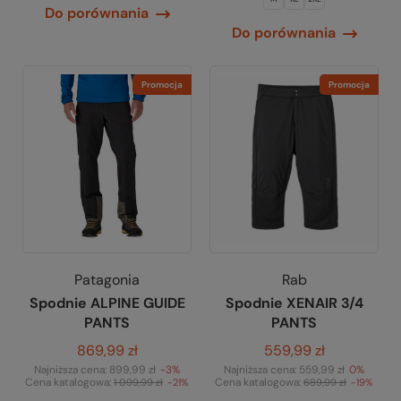
Do porównania
Do porównania
Promocja
Promocja
Patagonia
Rab
Spodnie ALPINE GUIDE
Spodnie XENAIR 3/4
PANTS
PANTS
869,99 zł
559,99 zł
Najniższa cena:
899,99 zł
-3%
Najniższa cena:
559,99 zł
0%
Cena katalogowa:
Cena katalogowa:
1 099,99 zł
-21%
689,99 zł
-19%