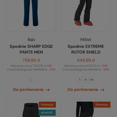
Rab
Millet
Spodnie SHARP EDGE
Spodnie EXTREME
PANTS MEN
RUTOR SHIELD
799,99 zł
549,99 zł
Najniższa cena:
799,99 zł
0%
Najniższa cena:
649,99 zł
-15%
Cena katalogowa:
Cena katalogowa:
1 699,99 zł
-53%
899,99 zł
-39%
L
S
XL
2XL
Do porównania
Do porównania
Promocja
Promocja
NOWOŚĆ