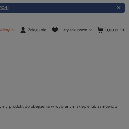
90zł !
Sklepy
Zaloguj się
Listy zakupowe
0,00 zł
ymy produkt do obejrzenia w wybranym sklepie lub zamówić z