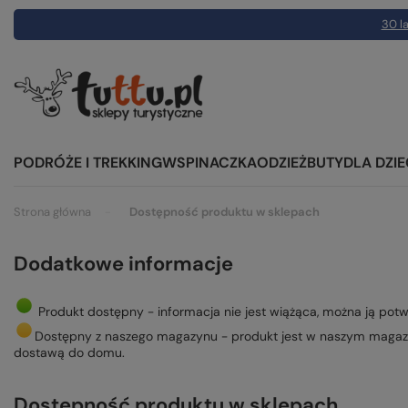
30 la
PODRÓŻE I TREKKING
WSPINACZKA
ODZIEŻ
BUTY
DLA DZIE
Strona główna
Dostępność produktu w sklepach
Dodatkowe informacje
Produkt dostępny - informacja nie jest wiążąca, można ją potwi
Dostępny z naszego magazynu - produkt jest w naszym magazy
dostawą do domu.
Dostępność produktu w sklepach