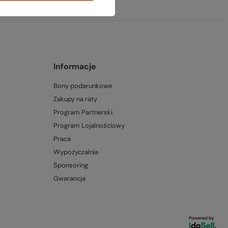
Informacje
Bony podarunkowe
Zakupy na raty
Program Partnerski
Program Lojalnościowy
Praca
Wypożyczalnia
Sponsoring
Gwarancja