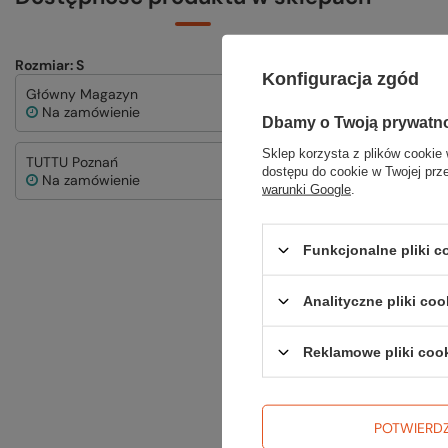
Rozmiar: S
Konfiguracja zgód
Główny Magazyn
TUTTU Katowi
Na zamówienie
Na zamówie
Dbamy o Twoją prywatn
Sklep korzysta z plików cookie 
TUTTU Poznań
dostępu do cookie w Twojej prz
Na zamówienie
warunki Google
.
Funkcjonalne pliki 
Analityczne pliki coo
Reklamowe pliki coo
POTWIERD