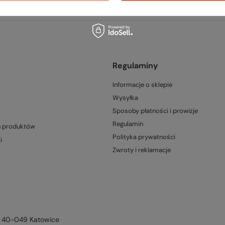
Regulaminy
Informacje o sklepie
Wysyłka
Sposoby płatności i prowizje
Regulamin
h produktów
Polityka prywatności
i
Zwroty i reklamacje
,
40-049
Katowice