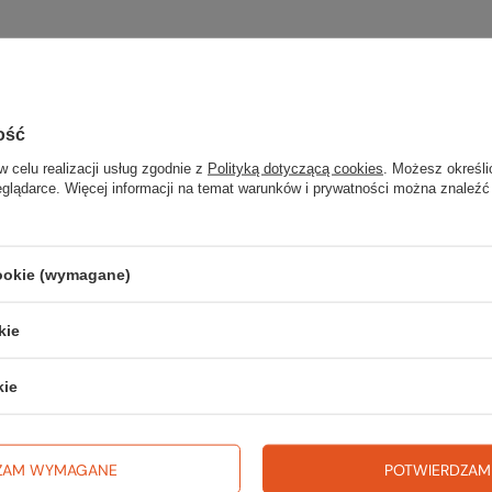
ce
Tuttu-Globtrek Outlet Chwaszczy
nie
Dostępny
ość
w celu realizacji usług zgodnie z
Polityką dotyczącą cookies
. Możesz określi
eglądarce. Więcej informacji na temat warunków i prywatności można znaleźć
cookie (wymagane)
kie
kie
ZAM WYMAGANE
POTWIERDZAM