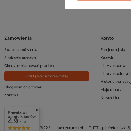
Zamówienia
Konto
Status zamówienia
Zarejestruj się
Śledzenie przesyłki
Koszyk
Chcę zareklamować produkt
Listy zakupowe
Lista zakupionyc
Odstąp od umowy tutaj
Historia transakcj
Chcę wymienić towar
Moje rabaty
Kontakt
Newsletter
Prawdziwe
opinie klientów
4.9
/ 5.0
514514055
327782221
bok@tuttu.pl
TUTTU.pl
,
Kościuszki 8