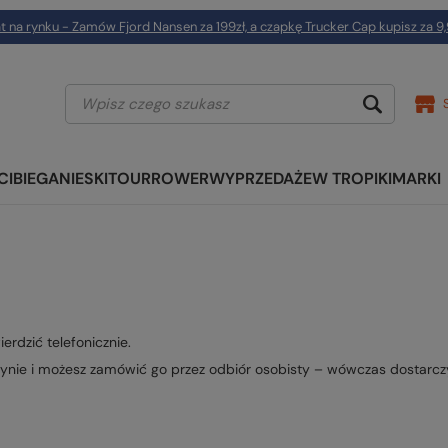
t na rynku - Zamów Fjord Nansen za 199zł, a czapkę Trucker Cap kupisz za 9,
CI
BIEGANIE
SKITOUR
ROWER
WYPRZEDAŻE
W TROPIKI
MARKI
erdzić telefonicznie.
nie i możesz zamówić go przez odbiór osobisty – wówczas dostarcz