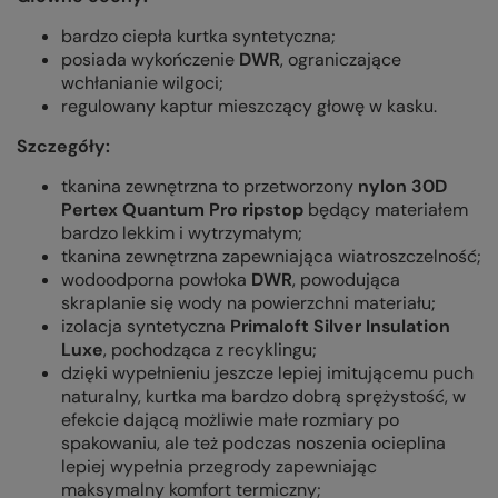
bardzo ciepła kurtka syntetyczna;
posiada wykończenie
DWR
, ograniczające
wchłanianie wilgoci;
regulowany kaptur mieszczący głowę w kasku.
Szczegóły:
tkanina zewnętrzna to przetworzony
nylon 30D
Pertex Quantum Pro ripstop
będący materiałem
bardzo lekkim i wytrzymałym;
tkanina zewnętrzna zapewniająca wiatroszczelność;
wodoodporna powłoka
DWR
, powodująca
skraplanie się wody na powierzchni materiału;
izolacja syntetyczna
Primaloft Silver Insulation
Luxe
, pochodząca z recyklingu;
dzięki wypełnieniu jeszcze lepiej imitującemu puch
naturalny, kurtka ma bardzo dobrą sprężystość, w
efekcie dającą możliwie małe rozmiary po
spakowaniu, ale też podczas noszenia ocieplina
lepiej wypełnia przegrody zapewniając
maksymalny komfort termiczny;