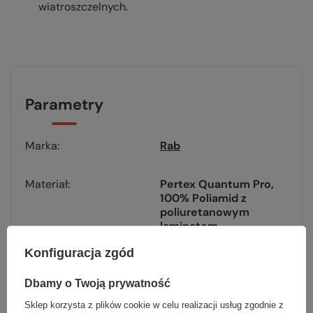
wiatroszczelnych.
Parametry
Marka
Rab
Materiał
Pertex Quantum Pro
100% Poliamid z
poliuretanowym
laminatem
100% poliester
Konfiguracja zgód
Wypełnienie
Primaloft Silver
Insulation Luxe
Dbamy o Twoją prywatność
Sklep korzysta z plików cookie w celu realizacji usług zgodnie z
Kieszenie
3