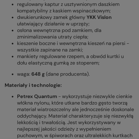
regulowany kaptur z usztywnionym daszkiem
kompatybilny z kaskiem wspinaczkowym;
dwukierunkowy zamek główny
YKK Vislon
ułatwiający działanie w uprzęży;
osłona wewnętrzna pod zamkiem, dla
zminimalizowania utraty ciepła;
kieszenie boczne i wewnętrzna kieszeń na piersi -
wszystkie zapinane na zamki;
mankiety regulowane rzepem, a obwód kurtki u
dołu elastyczną gumką ze stoperem;
waga:
648 g
(dane producenta).
Materiały i technologie:
Petrex Quantum
- wykorzystuje niezwykle cienkie
włókna nylonu, które utkane bardzo gęsto tworzą
materiał wiatroszczelny ale jednocześnie doskonale
oddychający. Materiał charakteryzuje się niezwykłą
lekkością i trwałością. Jest wykorzystywany w
najlepszej jakości odzieży z wypełnieniem
puchowym, w śpiworach oraz ultralekkich kurtkach