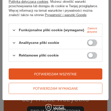
Polityką dotyczącą cookies
. Możesz określić warunki
przechowywania lub dostępu do cookie w Twojej przeglądarce.
Kaptur
tak, zintegrowany –
Więcej informacji na temat warunków i prywatności można
nieodpinany
znaleźć także na stronie
Prywatność i warunki Google
.
Waga [g]
648
Zawsze
Funkcjonalne pliki cookie (wymagane)
aktywne
Kolor
orion blue
Analityczne pliki cookie
Rodzaj wypełnienia
syntetyk
Kod EAN
5059913028637
Reklamowe pliki cookie
POTWIERDZAM WSZYSTKIE
Sprawdź
POTWIERDZAM WYMAGANE
czy masz wszystko