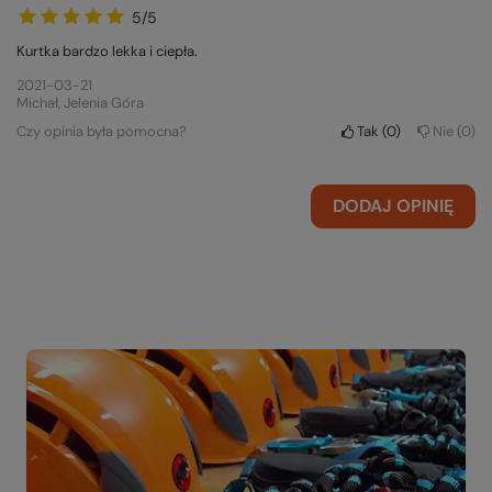
5/5
Kurtka bardzo lekka i ciepła.
2021-03-21
Michał, Jelenia Góra
Czy opinia była pomocna?
Tak
0
Nie
0
DODAJ OPINIĘ