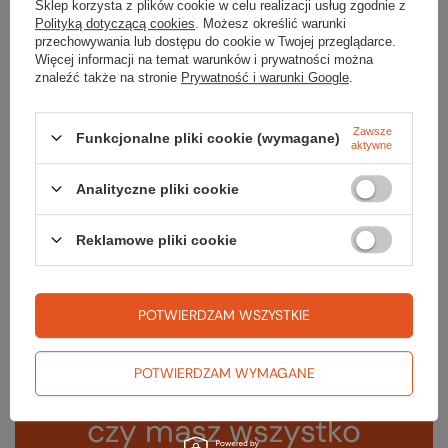
Sklep korzysta z plików cookie w celu realizacji usług zgodnie z
Polityką dotyczącą cookies
. Możesz określić warunki
Kieszenie
3
przechowywania lub dostępu do cookie w Twojej przeglądarce.
Więcej informacji na temat warunków i prywatności można
Kaptur
tak, zintegrowany –
znaleźć także na stronie
Prywatność i warunki Google
.
nieodpinany
Waga [g]
648
Zawsze
Funkcjonalne pliki cookie (wymagane)
aktywne
Kolor
beluga
Analityczne pliki cookie
Rodzaj wypełnienia
syntetyk
Reklamowe pliki cookie
Kod EAN
821468943537
POTWIERDZAM WSZYSTKIE
POTWIERDZAM WYMAGANE
Sprawdź
czy masz wszystko