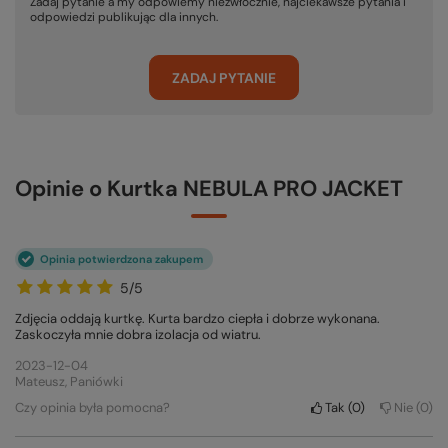
Zadaj pytanie a my odpowiemy niezwłocznie, najciekawsze pytania i
odpowiedzi publikując dla innych.
ZADAJ PYTANIE
Opinie o Kurtka NEBULA PRO JACKET
Opinia potwierdzona zakupem
5/5
Zdjęcia oddają kurtkę. Kurta bardzo ciepła i dobrze wykonana.
Zaskoczyła mnie dobra izolacja od wiatru.
2023-12-04
Mateusz, Paniówki
Czy opinia była pomocna?
Tak
0
Nie
0