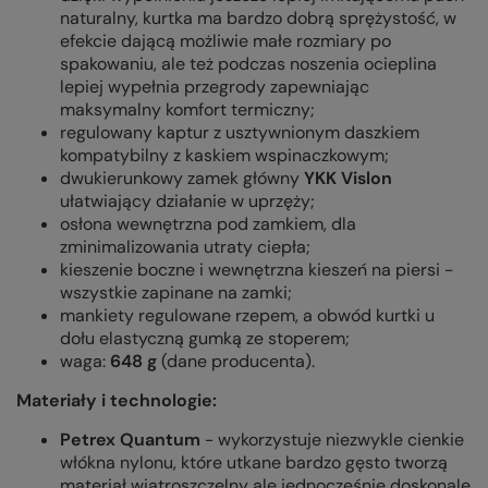
naturalny, kurtka ma bardzo dobrą sprężystość, w
efekcie dającą możliwie małe rozmiary po
spakowaniu, ale też podczas noszenia ocieplina
lepiej wypełnia przegrody zapewniając
maksymalny komfort termiczny;
regulowany kaptur z usztywnionym daszkiem
kompatybilny z kaskiem wspinaczkowym;
dwukierunkowy zamek główny
YKK Vislon
ułatwiający działanie w uprzęży;
osłona wewnętrzna pod zamkiem, dla
zminimalizowania utraty ciepła;
kieszenie boczne i wewnętrzna kieszeń na piersi -
wszystkie zapinane na zamki;
mankiety regulowane rzepem, a obwód kurtki u
dołu elastyczną gumką ze stoperem;
waga:
648 g
(dane producenta).
Materiały i technologie:
Petrex Quantum
- wykorzystuje niezwykle cienkie
włókna nylonu, które utkane bardzo gęsto tworzą
materiał wiatroszczelny ale jednocześnie doskonale