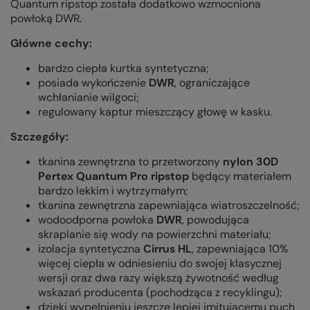
Quantum ripstop została dodatkowo wzmocniona
powłoką DWR.
Główne cechy:
bardzo ciepła kurtka syntetyczna;
posiada wykończenie
DWR
, ograniczające
wchłanianie wilgoci;
regulowany kaptur mieszczący głowę w kasku.
Szczegóły:
tkanina zewnętrzna to przetworzony
nylon 30D
Pertex Quantum Pro ripstop
będący materiałem
bardzo lekkim i wytrzymałym;
tkanina zewnętrzna zapewniająca wiatroszczelność;
wodoodporna powłoka
DWR
, powodująca
skraplanie się wody na powierzchni materiału;
izolacja syntetyczna
Cirrus HL
, zapewniająca 10%
więcej ciepła w odniesieniu do swojej klasycznej
wersji oraz dwa razy większą żywotność według
wskazań producenta (pochodząca z recyklingu);
dzięki wypełnieniu jeszcze lepiej imitującemu puch