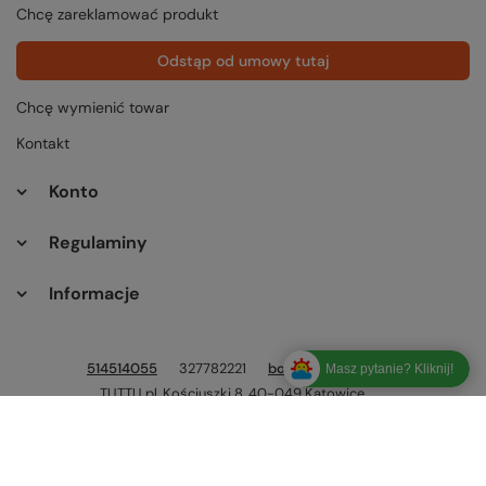
Chcę zareklamować produkt
Odstąp od umowy tutaj
Chcę wymienić towar
Kontakt
Konto
Regulaminy
Informacje
514514055
327782221
bok@tuttu.pl
Masz pytanie? Kliknij!
TUTTU.pl
,
Kościuszki 8
,
40-049
Katowice