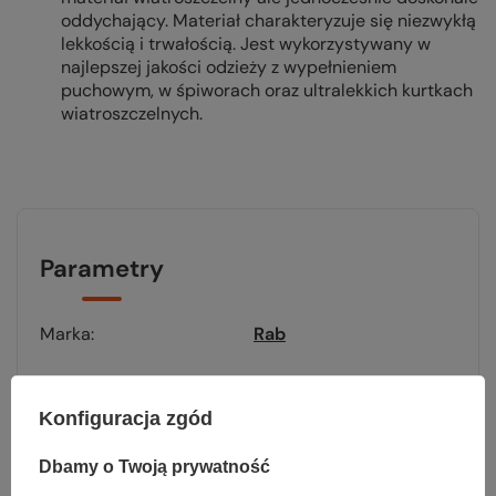
oddychający. Materiał charakteryzuje się niezwykłą
lekkością i trwałością. Jest wykorzystywany w
najlepszej jakości odzieży z wypełnieniem
puchowym, w śpiworach oraz ultralekkich kurtkach
wiatroszczelnych.
Parametry
Marka
Rab
Materiał
30D Pertex Quantum
Pro ripstop nylon z
Konfiguracja zgód
recyklingu
Dbamy o Twoją prywatność
Wypełnienie
Cirrus HL