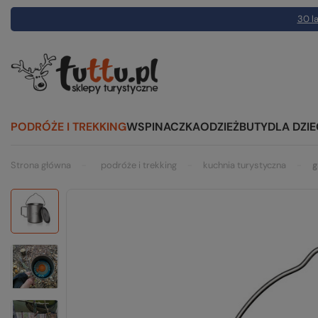
30 la
PODRÓŻE I TREKKING
WSPINACZKA
ODZIEŻ
BUTY
DLA DZIE
Strona główna
podróże i trekking
kuchnia turystyczna
g