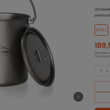
Ultralek
zawiesze
0.75 L
189,
Najniższa c
Cena katal