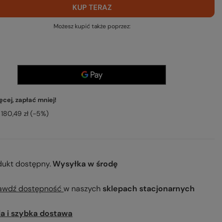
KUP TERAZ
Możesz kupić także poprzez:
cej, zapłać mniej!
180,49 zł
(-
5
%)
dukt dostępny
Wysyłka
w środę
awdź dostępność
w naszych
sklepach stacjonarnych
ia i szybka dostawa