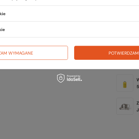
Zerknij 
kie
kie
ZAM WYMAGANE
POTWIERDZAM
Z