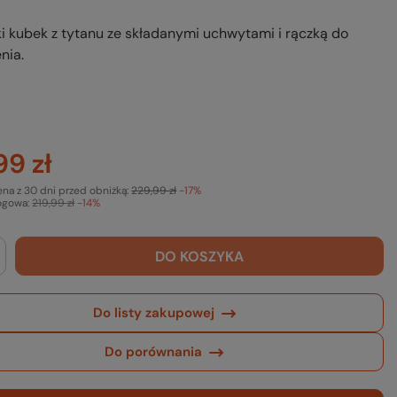
ki kubek z tytanu ze składanymi uchwytami i rączką do
nia.
99 zł
ena z 30 dni przed obniżką:
229,99 zł
-17%
ogowa:
219,99 zł
-14%
DO KOSZYKA
Do listy zakupowej
Do porównania