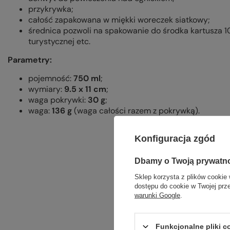
przykrywka;
całość zapakowana w miękki woreczek siatkowy;
średnica pozwoli na spakowanie do środka kartusza 1
turystycznej etc.
Parametry:
pojemność:
750 ml
;
wymiary:
9.5 x 11 cm
;
waga pokrywki:
30 g
;
waga:
136 g
(waga całości razem z pokrywką).
Konfiguracja zgód
Dbamy o Twoją prywatn
Sklep korzysta z plików cookie 
dostępu do cookie w Twojej prz
warunki Google
.
Funkcjonalne pliki 