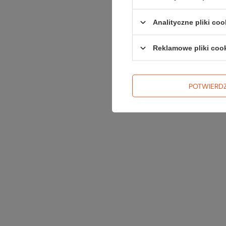
Analityczne pliki coo
Reklamowe pliki coo
POTWIERD