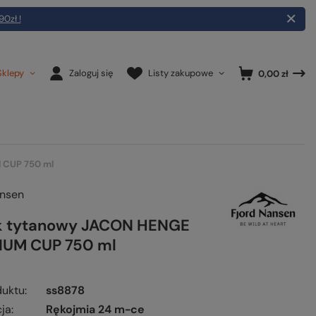
90zł !
Sklepy
Zaloguj się
Listy zakupowe
0,00 zł
 CUP 750 ml
ansen
k tytanowy JACON HENGE
IUM CUP 750 ml
duktu
ss8878
ja
Rękojmia 24 m-ce