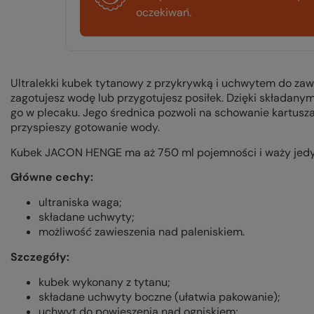
oczekiwań.
Ultralekki kubek tytanowy z przykrywką i uchwytem do zawi
zagotujesz wodę lub przygotujesz posiłek. Dzięki składan
go w plecaku. Jego średnica pozwoli na schowanie kartusza
przyspieszy gotowanie wody.
Kubek JACON HENGE ma aż 750 ml pojemności i waży jedy
Główne cechy:
ultraniska waga;
składane uchwyty;
możliwość zawieszenia nad paleniskiem.
Szczegóły:
kubek wykonany z tytanu;
składane uchwyty boczne (ułatwia pakowanie);
uchwyt do powieszenia nad ogniskiem;