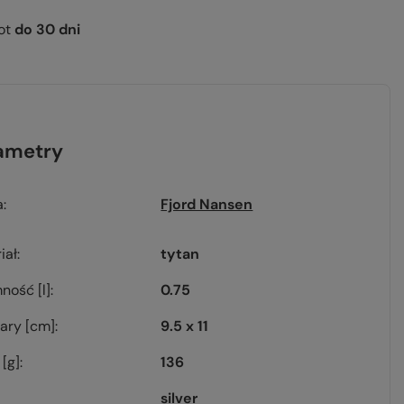
ot
do
30
dni
ametry
a
Fjord Nansen
iał
tytan
ność [l]
0.75
ary [cm]
9.5 x 11
[g]
136
silver