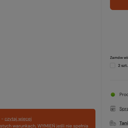
Zamów wię
2
szt.
Pro
Spr
-
czytaj więcej
Tan
tych warunkach, WYMIEŃ jeśli nie spełnia