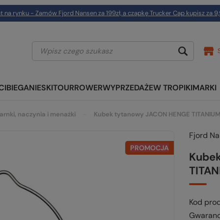
t na rynku - Zamów Fjord Nansen za 199zł, a czapkę Trucker Cap kupisz za 9,
CI
BIEGANIE
SKITOUR
ROWER
WYPRZEDAŻE
W TROPIKI
MARKI
arnki, naczynia i menażki
Kubek tytanowy JACON HENGE TITANIUM
Fjord N
PROMOCJA
Kube
TITAN
Kod pro
Gwaranc