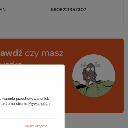
EAN
5908221357307
rawdź
czy masz
ystko
azd w góry, kajak,
ng, narty
A LISTA SPRZĘTOWA
ć warunki przechowywania lub
 także na stronie
Prywatność i
Zawsze aktywne