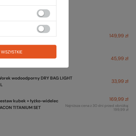
też na to:
Kubek tytanowy JACON CUP
149,99 zł
TITANIUM 400 ml
 WSZYSTKIE
Łyżko-widelec JACON TITANIUM
45,99 zł
SPORK
Worek wodoodporny DRY BAG LIGHT
33,99 zł
5L
169,99 zł
estaw kubek + łyżko-widelec
Najniższa cena z 30 dni przed obniżką:
JACON TITANIUM SET
199,99 zł