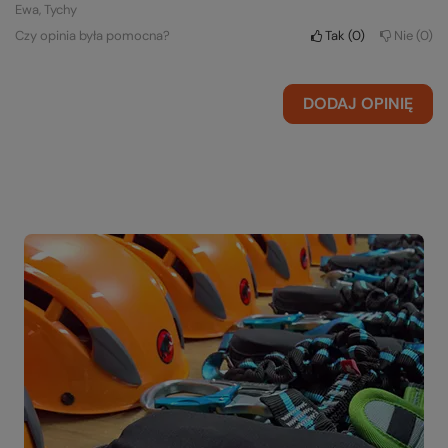
Ewa, Tychy
Czy opinia była pomocna?
Tak
0
Nie
0
DODAJ OPINIĘ