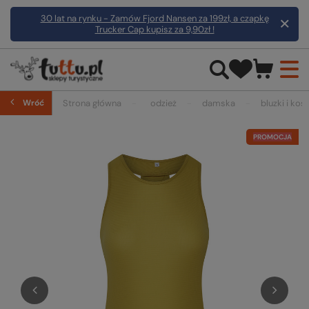
30 lat na rynku - Zamów Fjord Nansen za 199zł, a czapkę
Trucker Cap kupisz za 9,90zł !
Wróć
Strona główna
odzież
damska
bluzki i kosz
PROMOCJA