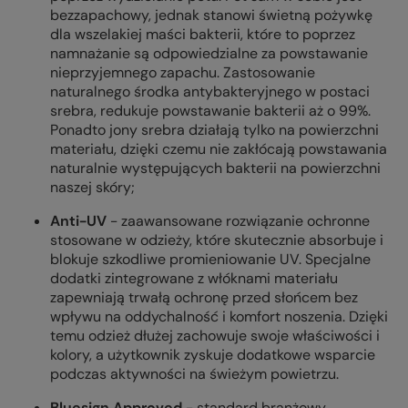
bezzapachowy, jednak stanowi świetną pożywkę
dla wszelakiej maści bakterii, które to poprzez
namnażanie są odpowiedzialne za powstawanie
nieprzyjemnego zapachu. Zastosowanie
naturalnego środka antybakteryjnego w postaci
srebra, redukuje powstawanie bakterii aż o 99%.
Ponadto jony srebra działają tylko na powierzchni
materiału, dzięki czemu nie zakłócają powstawania
naturalnie występujących bakterii na powierzchni
naszej skóry;
Anti-UV
-
zaawansowane rozwiązanie ochronne
stosowane w odzieży, które skutecznie absorbuje i
blokuje szkodliwe promieniowanie UV. Specjalne
dodatki zintegrowane z włóknami materiału
zapewniają trwałą ochronę przed słońcem bez
wpływu na oddychalność i komfort noszenia. Dzięki
temu odzież dłużej zachowuje swoje właściwości i
kolory, a użytkownik zyskuje dodatkowe wsparcie
podczas aktywności na świeżym powietrzu.
Bluesign Approved
- standard branżowy