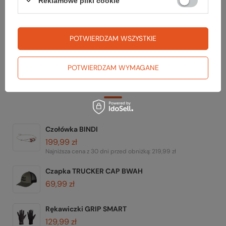
Reklamowe pliki cookie
TWOJA LISTA SPRZĘTOWA
POTWIERDZAM WSZYSTKIE
POTWIERDZAM WYMAGANE
Zerknij też na to:
Czołówka BINDI
199,99 zł
Najniższa cena z 30 dni przed obniżką:
219,99 zł
Czapka TRUCKER CAP BWAH
69,99 zł
Rękawiczki GRIP SMART
129,99 zł