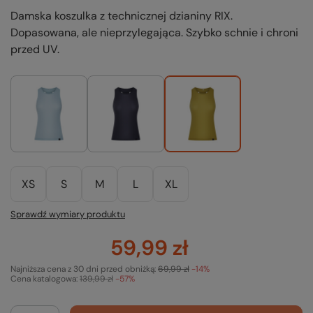
Damska koszulka z technicznej dzianiny RIX.
Dopasowana, ale nieprzylegająca. Szybko schnie i chroni
przed UV.
XS
S
M
L
XL
Sprawdź wymiary produktu
59,99 zł
Najniższa cena z 30 dni przed obniżką:
69,99 zł
-14%
Cena katalogowa:
139,99 zł
-57%