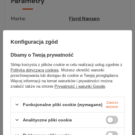
Parametry
Marka
Fjord Nansen
Materiał
100% poliester
Konfiguracja zgód
Waga [g]
50
Dbamy o Twoją prywatność
Kolor
amber yellow
Sklep korzysta z plików cookie w celu realizacji usług zgodnie z
Polityką dotyczącą cookies
. Możesz określić warunki
Kod EAN
5908221353255
przechowywania lub dostępu do cookie w Twojej przeglądarce.
Więcej informacji na temat warunków i prywatności można
znaleźć także na stronie
Prywatność i warunki Google
.
Zawsze
Funkcjonalne pliki cookie (wymagane)
aktywne
Sprawdź
Analityczne pliki cookie
czy masz wszystko