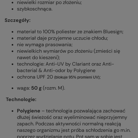
niewielki rozmiar po złożeniu;
szybkoschnąca.
Szczegóły:
materiał to 100% poliester ze znakiem Bluesign;
materiał daje przyjemne uczucie chłodu;
nie wymaga prasowania;
niewielkich wymiarów po złożeniu (zmieści się
nawet do kieszeni);
technologie: Anti-UV by Clariant oraz Anti-
bacterial & Anti-odor by Polygiene
ochrona UPF 20
;
(blokuje 95% promieni UV)
waga:
50 g
(rozm. M).
Technologie:
Polygiene
– technologia pozwalająca zachować
dłużej świeżość oraz wyeliminować nieprzyjemny
zapach. Podczas aktywności normalną reakcją
naszego organizmu jest próba schłodzenia go m.in.
poprzez wydzielanie potu. Pot sam w sobie jest