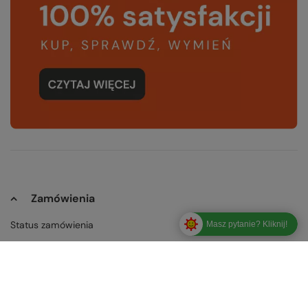
Zamówienia
Status zamówienia
Masz pytanie? Kliknij!
Śledzenie przesyłki
Chcę zareklamować produkt
Odstąp od umowy tutaj