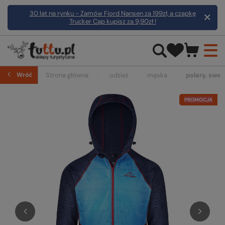
30 lat na rynku - Zamów Fjord Nansen za 199zł, a czapkę
Trucker Cap kupisz za 9,90zł !
Wróć
Strona główna
odzież
męska
polary, swetr
PROMOCJA