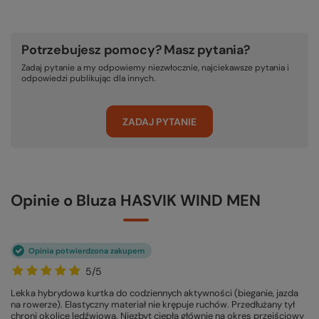
Potrzebujesz pomocy? Masz pytania?
Zadaj pytanie a my odpowiemy niezwłocznie, najciekawsze pytania i
odpowiedzi publikując dla innych.
ZADAJ PYTANIE
Opinie o Bluza HASVIK WIND MEN
Opinia potwierdzona zakupem
5/5
Lekka hybrydowa kurtka do codziennych aktywności (bieganie, jazda
na rowerze). Elastyczny materiał nie krępuje ruchów. Przedłużany tył
chroni okolicę lędźwiową. Niezbyt ciepła głównie na okres przejściowy