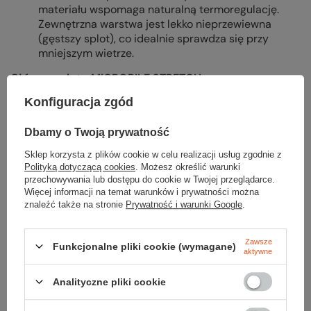
materiału wspomaga naturalną termoregulację.
Zewnętrzna warstwa jest lekko nieprzewiewna
(gęstszy splot), co idealnie sprawdza się przy
mniejszym wietrze.
Główne zalety MICROPILE STRETCH:
Konfiguracja zgód
doskonała izolacja - zachowanie odpowiedniej
termiki ciała;
szybkie odprowadzanie wilgoci;
Dbamy o Twoją prywatność
elastyczność;
Sklep korzysta z plików cookie w celu realizacji usług zgodnie z
niska waga;
Polityką dotyczącą cookies
. Możesz określić warunki
właściwości antyalergiczne;
przechowywania lub dostępu do cookie w Twojej przeglądarce.
zalecany zakres użytkowania bielizny z Micropile
Więcej informacji na temat warunków i prywatności można
Stretch:
-30°C
do
+15°C
.
znaleźć także na stronie
Prywatność i warunki Google
.
Zawsze
Funkcjonalne pliki cookie (wymagane)
aktywne
Analityczne pliki cookie
Parametry