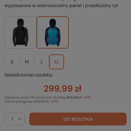
wyposażona w wiatroszczelny panel i przedłużony tył.
S
M
L
XL
Sprawdź wymiary produktu
299,99 zł
Najniższa cena z 30 dni przed obniżką:
399,99 zł
-25%
Cena katalogowa:
599,99 zł
-50%
DO KOSZYKA