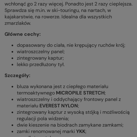
wchłonąć go 2 razy więcej. Ponadto jest 2 razy cieplejsza.
Sprawdza się m.in. w ski-touringu, na nartach, w
kajakarstwie, na rowerze. Idealna dla wszystkich
zmarzlaków.
Główne cechy:
dopasowany do ciała, nie krępujący ruchów krój;
wiatroszczelny panel;
zintegrowany kaptur;
lekko przedłużony tył.
Szczegóły:
bluza wykonana jest z ciepłego materiału
termoaktywnego
MICROPILE STRETCH
;
wiatroszczelny i oddychający frontowy panel z
materiału
EVEREST NYLON
;
zintegrowany kaptur z wysoką stójką i możliwością
regulacji pola widzenia;
dwie kieszenie na biodrach zamykane zamkami;
zamki renomowanej marki
YKK
;