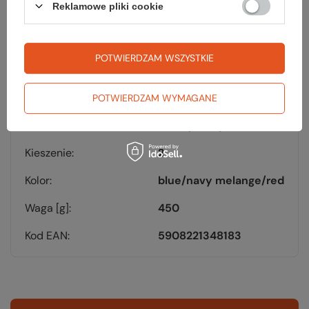
Reklamowe pliki cookie
Marka
Fjord Nansen
POTWIERDZAM WSZYSTKIE
Materiał
MICROPILE STRETCH
NYLON EVEREST
POTWIERDZAM WYMAGANE
Kaptur
tak, zintegrowany –
nieodpinany
Kieszenie
2
Kolor
blue/navy melange/red
Waga [g]
450
Kod EAN
5908221348183