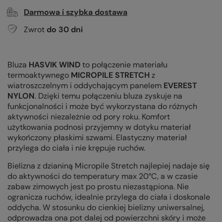
Darmowa i szybka dostawa
Zwrot
do
30
dni
Bluza
HASVIK WIND
to połączenie materiału
termoaktywnego
MICROPILE STRETCH
z
wiatroszczelnym i oddychającym panelem
EVEREST
NYLON
. Dzięki temu połączeniu bluza zyskuje na
funkcjonalności i może być wykorzystana do różnych
aktywności niezależnie od pory roku. Komfort
użytkowania podnosi przyjemny w dotyku materiał
wykończony płaskimi szwami. Elastyczny materiał
przylega do ciała i nie krępuje ruchów.
Bielizna z dzianiną Micropile Stretch najlepiej nadaje się
do aktywności do temperatury max 20°C, a w czasie
zabaw zimowych jest po prostu niezastąpiona. Nie
ogranicza ruchów, idealnie przylega do ciała i doskonale
oddycha. W stosunku do cienkiej bielizny uniwersalnej,
odprowadza ona pot dalej od powierzchni skóry i może