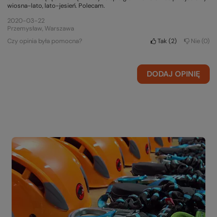
wiosna-lato, lato-jesień. Polecam.
2020-03-22
Przemysław, Warszawa
Czy opinia była pomocna?
Tak
2
Nie
0
DODAJ OPINIĘ