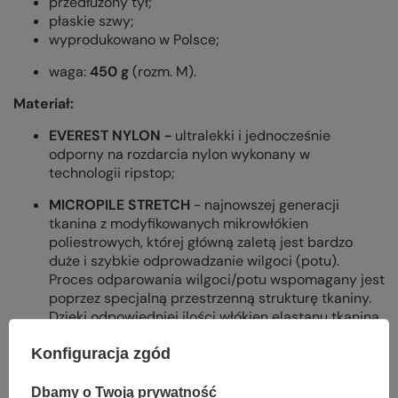
przedłużony tył;
płaskie szwy;
wyprodukowano w Polsce;
waga:
450 g
(rozm. M).
Materiał:
EVEREST NYLON -
ultralekki i jednocześnie
odporny na rozdarcia nylon wykonany w
technologii ripstop;
MICROPILE STRETCH
- najnowszej generacji
tkanina z modyfikowanych mikrowłókien
poliestrowych, której główną zaletą jest bardzo
duże i szybkie odprowadzanie wilgoci (potu).
Proces odparowania wilgoci/potu wspomagany jest
poprzez specjalną przestrzenną strukturę tkaniny.
Dzięki odpowiedniej ilości włókien elastanu tkanina
posiada system 4-WAY STRETCH - rozciąga się w
Konfiguracja zgód
czterech kierunkach, a co za tym idzie dopasowuje
się także do sylwetki ciała. Dzięki konstrukcji
materiału 3D powietrze zatrzymane w strukturze
Dbamy o Twoją prywatność