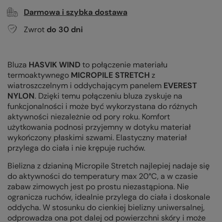
Darmowa i szybka dostawa
Zwrot
do
30
dni
Bluza
HASVIK WIND
to połączenie materiału
termoaktywnego
MICROPILE STRETCH
z
wiatroszczelnym i oddychającym panelem
EVEREST
NYLON
. Dzięki temu połączeniu bluza zyskuje na
funkcjonalności i może być wykorzystana do różnych
aktywności niezależnie od pory roku. Komfort
użytkowania podnosi przyjemny w dotyku materiał
wykończony płaskimi szwami. Elastyczny materiał
przylega do ciała i nie krępuje ruchów.
Bielizna z dzianiną Micropile Stretch najlepiej nadaje się
do aktywności do temperatury max 20°C, a w czasie
zabaw zimowych jest po prostu niezastąpiona. Nie
ogranicza ruchów, idealnie przylega do ciała i doskonale
oddycha. W stosunku do cienkiej bielizny uniwersalnej,
odprowadza ona pot dalej od powierzchni skóry i może