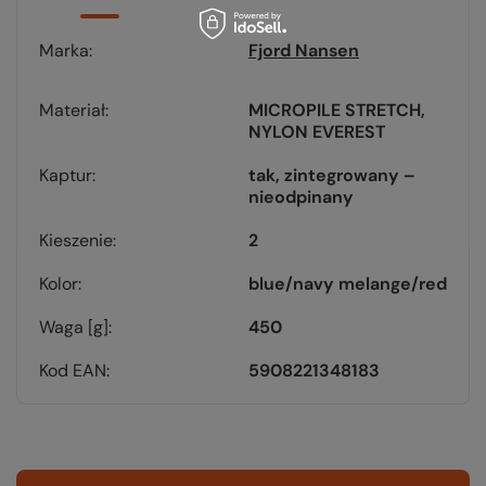
Marka
Fjord Nansen
Materiał
MICROPILE STRETCH
NYLON EVEREST
Kaptur
tak, zintegrowany –
nieodpinany
Kieszenie
2
Kolor
blue/navy melange/red
Waga [g]
450
Kod EAN
5908221348183