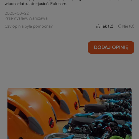
wiosna-lato, lato-jesień. Polecam.
2020-03-22
Przemysław, Warszawa
Czy opinia była pomocna?
Tak
2
Nie
0
DODAJ OPINIĘ