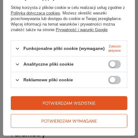
materiału wspomaga naturalną termoregulację.
Sklep korzysta z plików cookie w celu realizacji usług zgodnie z
Zewnętrzna warstwa jest lekko nieprzewiewna
Polityką dotyczącą cookies
. Możesz określić warunki
(gęstszy splot), co idealnie sprawdza się przy
przechowywania lub dostępu do cookie w Twojej przeglądarce.
mniejszym wietrze.
Więcej informacji na temat warunków i prywatności można
znaleźć także na stronie
Prywatność i warunki Google
.
Główne zalety MICROPILE STRETCH:
doskonała izolacja - zachowanie odpowiedniej
Zawsze
Funkcjonalne pliki cookie (wymagane)
aktywne
termiki ciała;
szybkie odprowadzanie wilgoci;
Analityczne pliki cookie
elastyczność;
niska waga;
właściwości antyalergiczne;
Reklamowe pliki cookie
zalecany zakres użytkowania bielizny z Micropile
Stretch:
-30°C
do
+15°C
.
POTWIERDZAM WSZYSTKIE
POTWIERDZAM WYMAGANE
Parametry