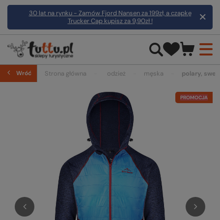
30 lat na rynku - Zamów Fjord Nansen za 199zł, a czapkę
Trucker Cap kupisz za 9,90zł !
Wróć
Strona główna
odzież
męska
polary, swetr
PROMOCJA