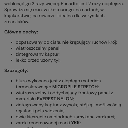
wchłonąć go 2 razy więcej. Ponadto jest 2 razy cieplejsza.
Sprawdza się m.in. w ski-touringu, na nartach, w
kajakarstwie, na rowerze. Idealna dla wszystkich
zmarzlaków.
Główne cechy:
dopasowany do ciała, nie krępujący ruchów krój;
wiatroszczelny panel;
zintegrowany kaptur;
lekko przedłużony tył.
Szczegóły:
bluza wykonana jest z ciepłego materiału
termoaktywnego
MICROPILE STRETCH
;
wiatroszczelny i oddychający frontowy panel z
materiału
EVEREST NYLON
;
zintegrowany kaptur z wysoką stójką i możliwością
regulacji pola widzenia;
dwie kieszenie na biodrach zamykane zamkami;
zamki renomowanej marki
YKK
;