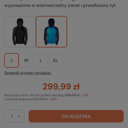
wyposażona w wiatroszczelny panel i przedłużony tył.
S
M
L
XL
Sprawdź wymiary produktu
299,99 zł
Najniższa cena z 30 dni przed obniżką:
399,99 zł
-25%
Cena katalogowa:
599,99 zł
-50%
DO KOSZYKA