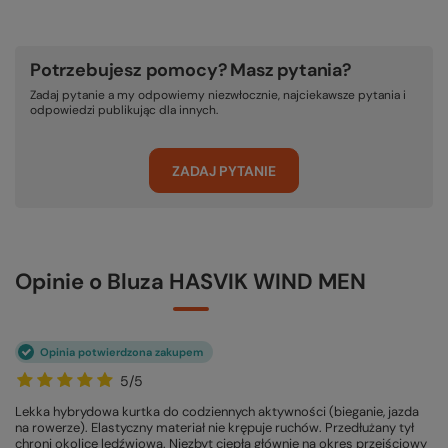
Potrzebujesz pomocy? Masz pytania?
Zadaj pytanie a my odpowiemy niezwłocznie, najciekawsze pytania i
odpowiedzi publikując dla innych.
ZADAJ PYTANIE
Opinie o Bluza HASVIK WIND MEN
Opinia potwierdzona zakupem
5/5
Lekka hybrydowa kurtka do codziennych aktywności (bieganie, jazda
na rowerze). Elastyczny materiał nie krępuje ruchów. Przedłużany tył
chroni okolicę lędźwiową. Niezbyt ciepła głównie na okres przejściowy