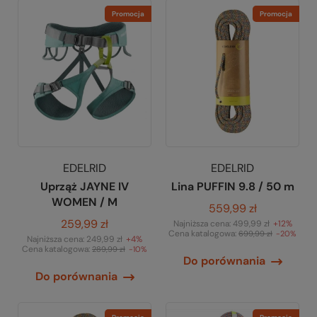
Promocja
Promocja
EDELRID
EDELRID
Uprząż JAYNE IV
Lina PUFFIN 9.8 / 50 m
WOMEN / M
559,99 zł
259,99 zł
Najniższa cena:
499,99 zł
+12%
Cena katalogowa:
699,99 zł
-20%
Najniższa cena:
249,99 zł
+4%
Cena katalogowa:
289,99 zł
-10%
Do porównania
Do porównania