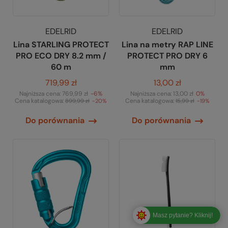
EDELRID
EDELRID
Lina STARLING PROTECT
Lina na metry RAP LINE
PRO ECO DRY 8.2 mm /
PROTECT PRO DRY 6
60 m
mm
719,99 zł
13,00 zł
Najniższa cena:
769,99 zł
-6%
Najniższa cena:
13,00 zł
0%
Cena katalogowa:
Cena katalogowa:
899,99 zł
-20%
15,99 zł
-19%
Do porównania
Do porównania
Masz pytanie? Kliknij!