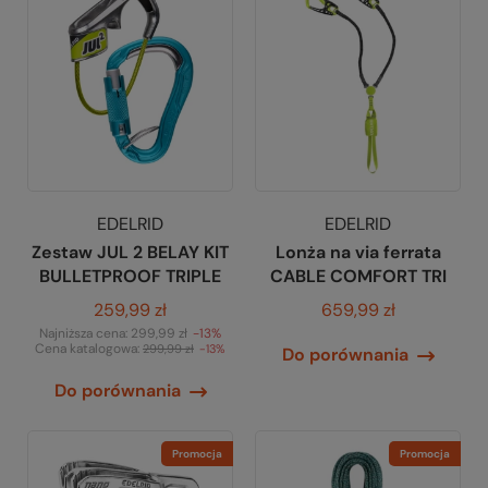
EDELRID
EDELRID
Zestaw JUL 2 BELAY KIT
Lonża na via ferrata
BULLETPROOF TRIPLE
CABLE COMFORT TRI
259,99 zł
659,99 zł
Najniższa cena:
299,99 zł
-13%
Cena katalogowa:
299,99 zł
-13%
Do porównania
Do porównania
Promocja
Promocja