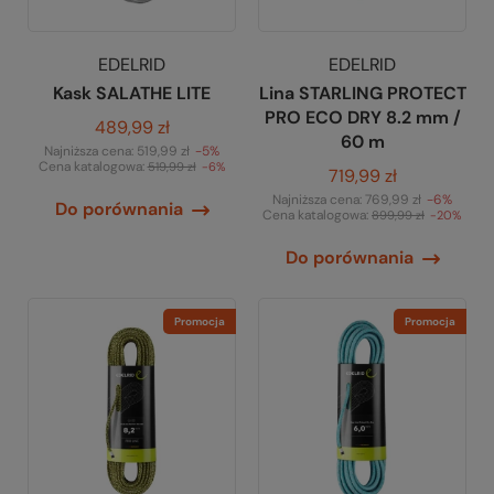
EDELRID
EDELRID
Kask SALATHE LITE
Lina STARLING PROTECT
PRO ECO DRY 8.2 mm /
489,99 zł
60 m
Najniższa cena:
519,99 zł
-5%
Cena katalogowa:
519,99 zł
-6%
719,99 zł
Najniższa cena:
769,99 zł
-6%
Do porównania
Cena katalogowa:
899,99 zł
-20%
Do porównania
Promocja
Promocja