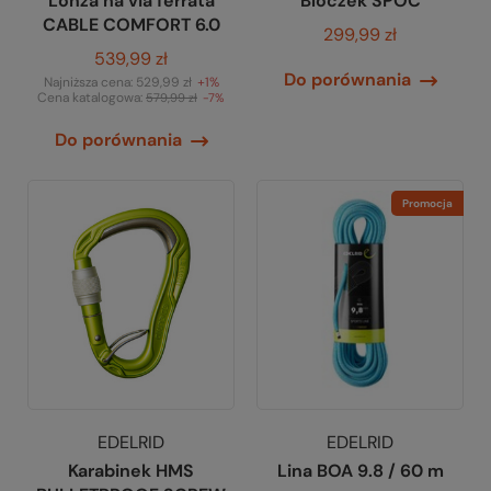
Lonża na via ferrata
Bloczek SPOC
CABLE COMFORT 6.0
299,99 zł
539,99 zł
Do porównania
Najniższa cena:
529,99 zł
+1%
Cena katalogowa:
579,99 zł
-7%
Do porównania
Promocja
EDELRID
EDELRID
Karabinek HMS
Lina BOA 9.8 / 60 m