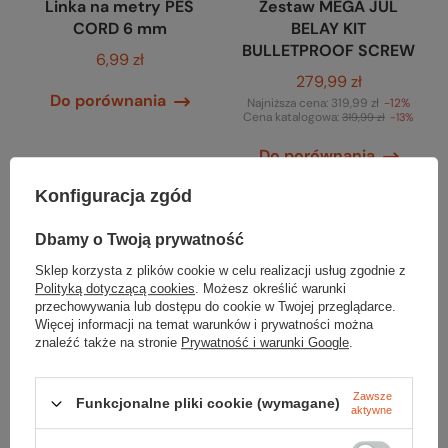
Linka na metry PES
Zestaw MEGA JUL
CORD 6 mm
BELAY KIT
BULLETPROOF SCREW
6,99 zł
279,99 zł
Do porównania
Najniższa cena:
319,99 zł
-12%
Cena katalogowa:
319,99 zł
-13%
Do porównania
Konfiguracja zgód
Dbamy o Twoją prywatność
Sklep korzysta z plików cookie w celu realizacji usług zgodnie z
Polityką dotyczącą cookies
. Możesz określić warunki
przechowywania lub dostępu do cookie w Twojej przeglądarce.
Więcej informacji na temat warunków i prywatności można
znaleźć także na stronie
Prywatność i warunki Google
.
Zawsze
Funkcjonalne pliki cookie (wymagane)
aktywne
EDELRID
EDELRID