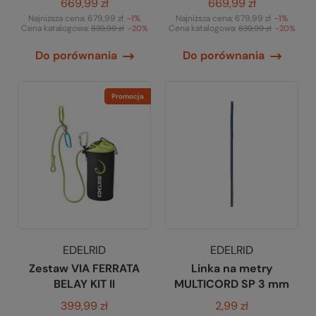
669,99 zł
669,99 zł
Najniższa cena:
679,99 zł
-1%
Najniższa cena:
679,99 zł
-1%
Cena katalogowa:
Cena katalogowa:
839,99 zł
-20%
839,99 zł
-20%
Do porównania
Do porównania
Promocja
EDELRID
EDELRID
Zestaw VIA FERRATA
Linka na metry
BELAY KIT II
MULTICORD SP 3 mm
399,99 zł
2,99 zł