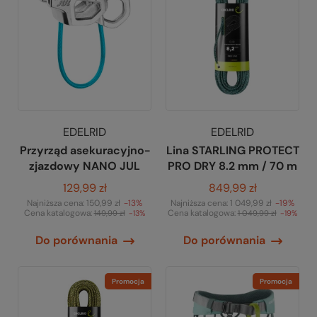
EDELRID
EDELRID
Przyrząd asekuracyjno-
Lina STARLING PROTECT
zjazdowy NANO JUL
PRO DRY 8.2 mm / 70 m
129,99 zł
849,99 zł
Najniższa cena:
150,99 zł
-13%
Najniższa cena:
1 049,99 zł
-19%
Cena katalogowa:
Cena katalogowa:
149,99 zł
-13%
1 049,99 zł
-19%
Do porównania
Do porównania
Promocja
Promocja