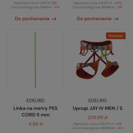
Najniższa cena:
11,99 zł
0%
Najniższa cena:
99,99 zł
-10%
Cena katalogowa:
Cena katalogowa:
13,99 zł
-14%
129,99 zł
-31%
Do porównania
Do porównania
Promocja
EDELRID
EDELRID
Linka na metry PES
Uprząż JAY IV MEN / S
CORD 5 mm
259,99 zł
4,99 zł
Najniższa cena:
249,99 zł
+4%
Cena katalogowa:
289,99 zł
-10%