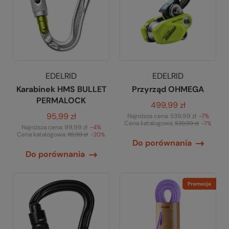
EDELRID
EDELRID
Karabinek HMS BULLET
Przyrząd OHMEGA
PERMALOCK
499,99 zł
95,99 zł
Najniższa cena:
539,99 zł
-7%
Cena katalogowa:
539,99 zł
-7%
Najniższa cena:
99,99 zł
-4%
Cena katalogowa:
119,99 zł
-20%
Do porównania
Do porównania
Promocja