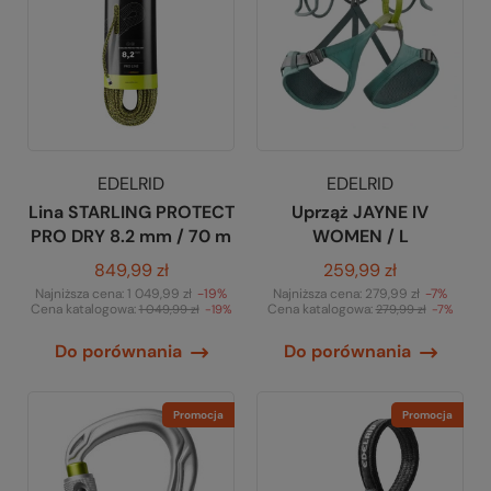
EDELRID
EDELRID
Lina STARLING PROTECT
Uprząż JAYNE IV
PRO DRY 8.2 mm / 70 m
WOMEN / L
849,99 zł
259,99 zł
Najniższa cena:
1 049,99 zł
-19%
Najniższa cena:
279,99 zł
-7%
Cena katalogowa:
Cena katalogowa:
1 049,99 zł
-19%
279,99 zł
-7%
Do porównania
Do porównania
Promocja
Promocja