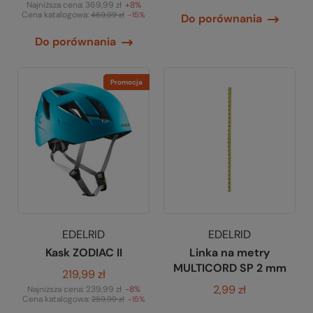
Najniższa cena:
369,99 zł
+8%
Cena katalogowa:
469,99 zł
-15%
Do porównania
Do porównania
Promocja
EDELRID
EDELRID
Kask ZODIAC II
Linka na metry
MULTICORD SP 2 mm
219,99 zł
2,99 zł
Najniższa cena:
239,99 zł
-8%
Cena katalogowa:
259,99 zł
-15%