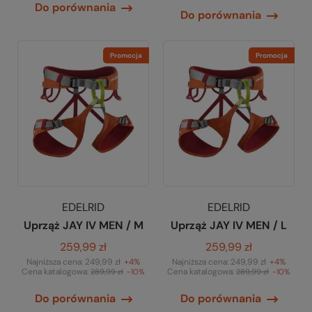
Do porównania
Do porównania
Promocja
Promocja
EDELRID
EDELRID
Uprząż JAY IV MEN / M
Uprząż JAY IV MEN / L
259,99 zł
259,99 zł
Najniższa cena:
249,99 zł
+4%
Najniższa cena:
249,99 zł
+4%
Cena katalogowa:
Cena katalogowa:
289,99 zł
-10%
289,99 zł
-10%
Do porównania
Do porównania