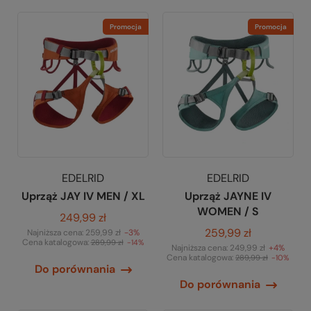
Promocja
Promocja
EDELRID
EDELRID
Uprząż JAY IV MEN / XL
Uprząż JAYNE IV
WOMEN / S
249,99 zł
259,99 zł
Najniższa cena:
259,99 zł
-3%
Cena katalogowa:
289,99 zł
-14%
Najniższa cena:
249,99 zł
+4%
Cena katalogowa:
289,99 zł
-10%
Do porównania
Do porównania