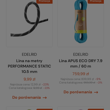
Promocja
Promocja
EDELRID
EDELRID
Lina na metry
Lina APUS ECO DRY 7.9
PERFORMANCE STATIC
mm / 60 m
10.5 mm
759,99 zł
9,99 zł
Najniższa cena:
839,99 zł
-9%
Cena katalogowa:
959,99 zł
-21%
Najniższa cena:
12,99 zł
-23%
Cena katalogowa:
12,99 zł
-23%
Do porównania
Do porównania