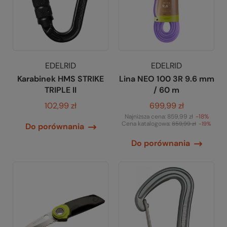
EDELRID
EDELRID
Karabinek HMS STRIKE
Lina NEO 100 3R 9.6 mm
TRIPLE II
/ 60 m
102,99 zł
699,99 zł
Najniższa cena:
859,99 zł
-18%
Cena katalogowa:
859,99 zł
-19%
Do porównania
Do porównania