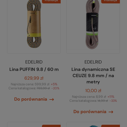
Promocja
Promocja
EDELRID
EDELRID
Lina PUFFIN 9.8 / 60 m
Lina dynamiczna SE
CEUZE 9.8 mm / na
629,99 zł
metry
Najniższa cena:
599,99 zł
+5%
Cena katalogowa:
789,99 zł
-20%
10,00 zł
Najniższa cena:
8,99 zł
+11%
Do porównania
Cena katalogowa:
14,99 zł
-33%
Do porównania