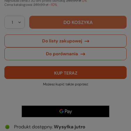
Najniższa cena z 30 dni przed obniżką:
259,99 zł
0%
Cena katalogowa:
289,99 zł
-10%
DO KOSZYKA
Do listy zakupowej
Do porównania
KUP TERAZ
Możesz kupić także poprzez:
Produkt dostępny
Wysyłka
jutro