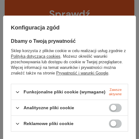
Sprawdź
czy masz wszystko
Konfiguracja zgód
Dbamy o Twoją prywatność
TWOJA LISTA SPRZĘTOWA
Sklep korzysta z plików cookie w celu realizacji usług zgodnie z
Polityką dotyczącą cookies
. Możesz określić warunki
przechowywania lub dostępu do cookie w Twojej przeglądarce.
Więcej informacji na temat warunków i prywatności można
znaleźć także na stronie
Prywatność i warunki Google
.
Zerknij też na to:
Zawsze
Funkcjonalne pliki cookie (wymagane)
aktywne
Analityczne pliki cookie
Karabinek AXIS HMS TG
99,99 zł
Reklamowe pliki cookie
Najniższa cena z 30 dni przed obniżką:
98,99 zł