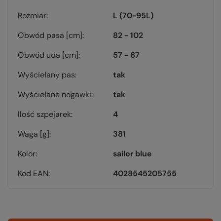
Rozmiar
L (70-95L)
Obwód pasa [cm]
82 - 102
Obwód uda [cm]
57 - 67
Wyściełany pas
tak
Wyściełane nogawki
tak
Ilość szpejarek
4
Waga [g]
381
Kolor
sailor blue
Kod EAN
4028545205755