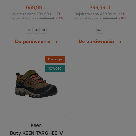
659,99 zł
399,99 zł
Najniższa cena:
799,99 zł
-17%
Najniższa cena:
459,99 zł
-13%
Cena katalogowa:
Cena katalogowa:
799,99 zł
-18%
539,99 zł
-26%
38
38.5
39
37.5
Do porównania
Do porównania
Promocja
NOWOŚĆ
Keen
Buty KEEN TARGHEE IV