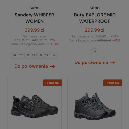
Keen
Keen
Sandały WHISPER
Buty EXPLORE MID
WOMEN
WATERPROOF
399,99 zł
299,99 zł
Najniższa cena:
Najniższa cena:
359,99 zł
-16%
379,99 zł - 449,99 zł
+5%
Cena katalogowa:
529,99 zł
-43%
Cena katalogowa:
449,99 zł
-11%
37
37
37.5
38
38.5
39
39.5
41
Do porównania
Do porównania
Promocja
Promocja