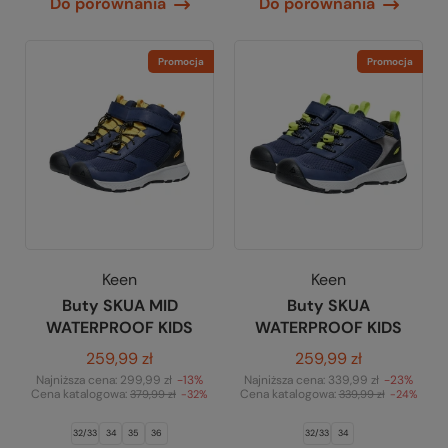
Do porównania
Do porównania
Promocja
Promocja
Keen
Keen
Buty SKUA MID
Buty SKUA
WATERPROOF KIDS
WATERPROOF KIDS
259,99 zł
259,99 zł
Najniższa cena:
299,99 zł
-13%
Najniższa cena:
339,99 zł
-23%
Cena katalogowa:
Cena katalogowa:
379,99 zł
-32%
339,99 zł
-24%
32/33
34
35
36
32/33
34