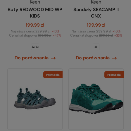
Keen
Keen
Buty REDWOOD MID WP
Sandały SEACAMP II
KIDS
CNX
199,99 zł
199,99 zł
Najniższa cena:
229,99 zł
-13%
Najniższa cena:
239,99 zł
-16%
Cena katalogowa:
Cena katalogowa:
379,99 zł
-47%
299,99 zł
-33%
32/33
35
Do porównania
Do porównania
Promocja
Promocja