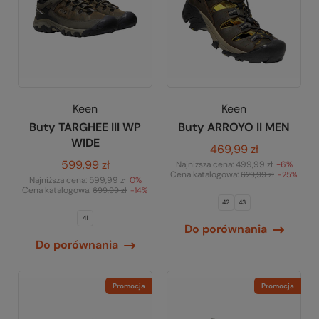
Keen
Keen
Buty TARGHEE III WP
Buty ARROYO II MEN
WIDE
469,99 zł
599,99 zł
Najniższa cena:
499,99 zł
-6%
Cena katalogowa:
629,99 zł
-25%
Najniższa cena:
599,99 zł
0%
Cena katalogowa:
699,99 zł
-14%
42
43
41
Do porównania
Do porównania
Promocja
Promocja