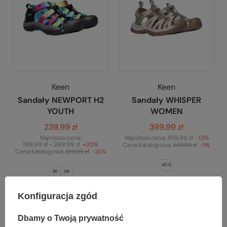
Keen
Keen
Sandały NEWPORT H2
Sandały WHISPER
YOUTH
WOMEN
239,99 zł
399,99 zł
Najniższa cena:
Najniższa cena:
459,99 zł
-13%
199,99 zł - 299,99 zł
+20%
Cena katalogowa:
449,99 zł
-11%
Cena katalogowa:
299,99 zł
-20%
40.5
36
39
Do porównania
Do porównania
Konfiguracja zgód
Dbamy o Twoją prywatność
Promocja
Promocja