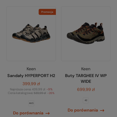
Promocja
Keen
Keen
Sandały HYPERPORT H2
Buty TARGHEE IV WP
WIDE
399,99 zł
699,99 zł
Najniższa cena:
439,99 zł
-9%
Cena katalogowa:
539,99 zł
-26%
42
44.5
Do porównania
Do porównania