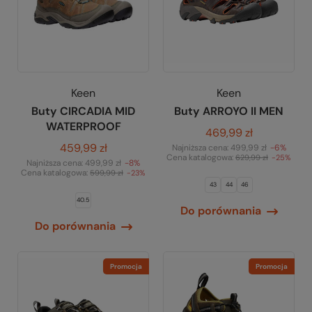
Keen
Keen
Buty CIRCADIA MID
Buty ARROYO II MEN
WATERPROOF
469,99 zł
459,99 zł
Najniższa cena:
499,99 zł
-6%
Cena katalogowa:
629,99 zł
-25%
Najniższa cena:
499,99 zł
-8%
Cena katalogowa:
599,99 zł
-23%
43
44
46
40.5
Do porównania
Do porównania
Promocja
Promocja