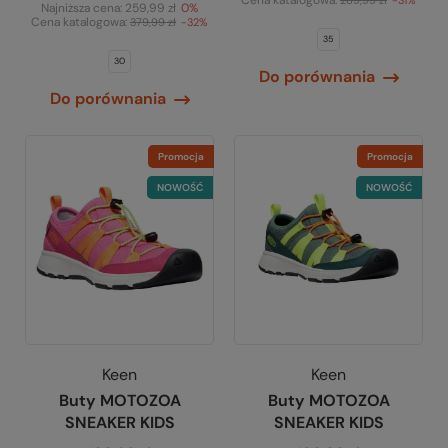
Cena katalogowa:
289,99 zł
-31%
Najniższa cena:
259,99 zł
0%
Cena katalogowa:
379,99 zł
-32%
35
30
Do porównania
Do porównania
Promocja
Promocja
NOWOŚĆ
NOWOŚĆ
Keen
Keen
Buty MOTOZOA
Buty MOTOZOA
SNEAKER KIDS
SNEAKER KIDS