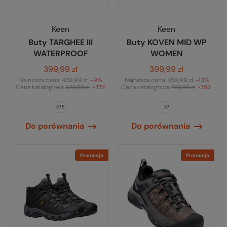
Keen
Keen
Buty TARGHEE III
Buty KOVEN MID WP
WATERPROOF
WOMEN
399,99 zł
399,99 zł
Najniższa cena:
439,99 zł
-9%
Najniższa cena:
459,99 zł
-13%
Cena katalogowa:
Cena katalogowa:
629,99 zł
-37%
529,99 zł
-25%
37.5
37
Do porównania
Do porównania
Promocja
Promocja