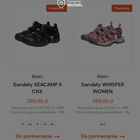
Promocja
Promocja
Keen
Keen
Sandały SEACAMP II
Sandały WHISPER
CNX
WOMEN
269,99 zł
399,99 zł
Najniższa cena:
299,99 zł
-10%
Najniższa cena:
379,99 zł
+5%
Cena katalogowa:
Cena katalogowa:
299,99 zł
-10%
449,99 zł
-11%
35
36
37
38
39
38.5
Do porównania
Do porównania