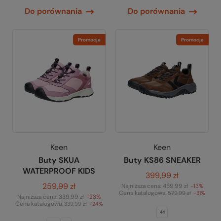
Do porównania
Do porównania
Promocja
Promocja
Keen
Keen
Buty SKUA
Buty KS86 SNEAKER
WATERPROOF KIDS
399,99 zł
259,99 zł
Najniższa cena:
459,99 zł
-13%
Cena katalogowa:
579,99 zł
-31%
Najniższa cena:
339,99 zł
-23%
Cena katalogowa:
339,99 zł
-24%
44