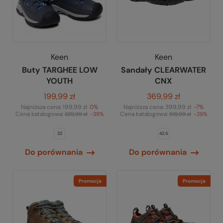
Keen
Keen
Buty TARGHEE LOW
Sandały CLEARWATER
YOUTH
CNX
199,99 zł
369,99 zł
Najniższa cena:
199,99 zł
0%
Najniższa cena:
399,99 zł
-7%
Cena katalogowa:
Cena katalogowa:
329,99 zł
-39%
519,99 zł
-29%
32
42.5
Do porównania
Do porównania
Promocja
Promocja