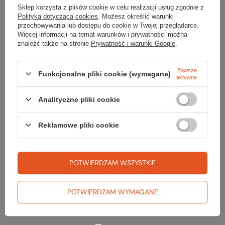
Sklep korzysta z plików cookie w celu realizacji usług zgodnie z
Polityką dotyczącą cookies
. Możesz określić warunki
przechowywania lub dostępu do cookie w Twojej przeglądarce.
Więcej informacji na temat warunków i prywatności można
znaleźć także na stronie
Prywatność i warunki Google
.
Zawsze
Funkcjonalne pliki cookie (wymagane)
aktywne
Analityczne pliki cookie
Keen
Keen
Buty KOVEN MID WP
Buty TERRADORA
Reklamowe pliki cookie
WOMEN
EXPLORER MID
WATERPROOF
399,99 zł
559,99 zł
Najniższa cena:
459,99 zł
-13%
Cena katalogowa:
529,99 zł
-25%
POTWIERDZAM WSZYSTKIE
Najniższa cena:
599,99 zł
-6%
Cena katalogowa:
799,99 zł
-30%
37
POTWIERDZAM WYMAGANE
39.5
Do porównania
Do porównania