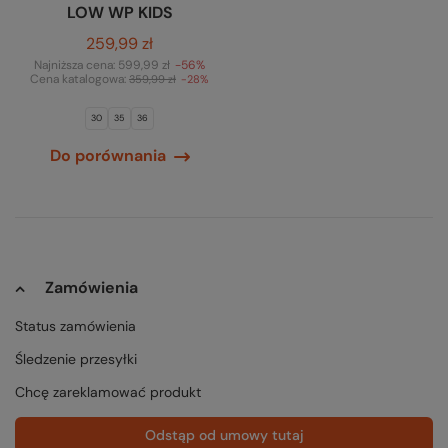
LOW WP KIDS
259,99 zł
Najniższa cena:
599,99 zł
-56%
Cena katalogowa:
359,99 zł
-28%
30
35
36
Do porównania
Zamówienia
Status zamówienia
Śledzenie przesyłki
Chcę zareklamować produkt
Odstąp od umowy tutaj