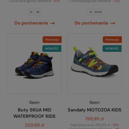
Cena katalogowa:
Cena katalogowa:
299,99 zł
-10%
379,99 zł
-32%
37
38
31
32/33
Do porównania
Do porównania
Promocja
Promocja
NOWOŚĆ
NOWOŚĆ
Keen
Keen
Buty SKUA MID
Sandały MOTOZOA KIDS
WATERPROOF KIDS
199,99 zł
259,99 zł
Najniższa cena:
289,99 zł
-31%