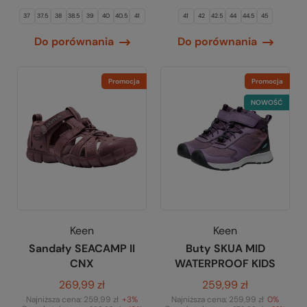
37
37.5
38
38.5
39
40
40.5
41
41
42
42.5
44
44.5
45
Do porównania
Do porównania
Promocja
Promocja
NOWOŚĆ
Keen
Keen
Sandały SEACAMP II
Buty SKUA MID
CNX
WATERPROOF KIDS
269,99 zł
259,99 zł
Najniższa cena:
259,99 zł
+3%
Najniższa cena:
259,99 zł
0%