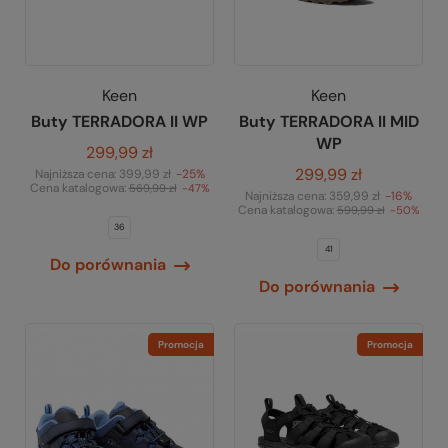
Keen
Keen
Buty TERRADORA II WP
Buty TERRADORA II MID
WP
299,99 zł
299,99 zł
Najniższa cena:
399,99 zł
-25%
Cena katalogowa:
569,99 zł
-47%
Najniższa cena:
359,99 zł
-16%
Cena katalogowa:
599,99 zł
-50%
36
41
Do porównania
Do porównania
Promocja
Promocja