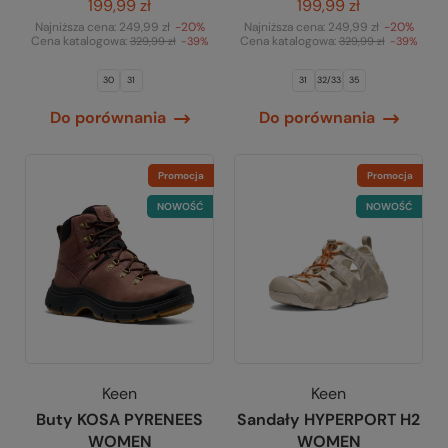
199,99 zł
199,99 zł
Najniższa cena:
249,99 zł
-20%
Najniższa cena:
249,99 zł
-20%
Cena katalogowa:
Cena katalogowa:
329,99 zł
-39%
329,99 zł
-39%
30
31
31
32/33
35
Do porównania
Do porównania
Promocja
Promocja
NOWOŚĆ
NOWOŚĆ
Keen
Keen
Buty KOSA PYRENEES
Sandały HYPERPORT H2
WOMEN
WOMEN