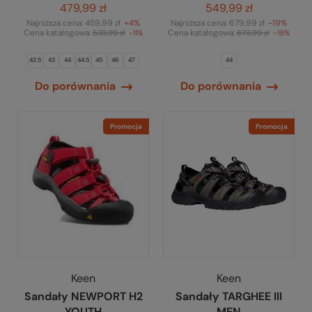
479,99 zł
549,99 zł
Najniższa cena:
459,99 zł
+4%
Najniższa cena:
679,99 zł
-19%
Cena katalogowa:
Cena katalogowa:
539,99 zł
-11%
679,99 zł
-19%
42.5
43
44
44.5
45
46
47
44
Do porównania
Do porównania
Promocja
Promocja
Keen
Keen
Sandały NEWPORT H2
Sandały TARGHEE III
YOUTH
MEN