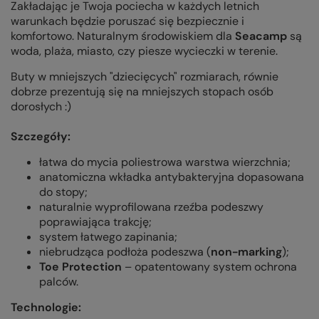
Zakładając je
Twoja pociecha w każdych letnich
warunkach będzie poruszać się bezpiecznie i
komfortowo. Naturalnym środowiskiem dla
Seacamp
są
woda, plaża, miasto, czy piesze wycieczki w terenie.
Buty w mniejszych "dziecięcych" rozmiarach, równie
dobrze prezentują się na mniejszych stopach osób
dorosłych :)
Szczegóły:
łatwa do mycia poliestrowa warstwa wierzchnia;
anatomiczna wkładka antybakteryjna dopasowana
do stopy;
naturalnie wyprofilowana rzeźba podeszwy
poprawiająca trakcję;
system łatwego zapinania;
niebrudząca podłoża podeszwa (
non-marking
);
T
oe Protection
– opatentowany system ochrona
palców.
Technologie: