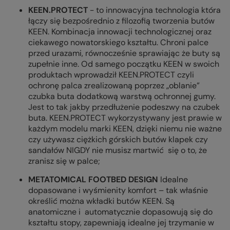
KEEN.PROTECT
- to innowacyjna technologia która
łączy się bezpośrednio z filozofią tworzenia butów
KEEN. Kombinacja innowacji technologicznej oraz
ciekawego nowatorskiego kształtu. Chroni palce
przed urazami, równocześnie sprawiając że buty są
zupełnie inne. Od samego początku KEEN w swoich
produktach wprowadził KEEN.PROTECT czyli
ochronę palca zrealizowaną poprzez „oblanie”
czubka buta dodatkową warstwą ochronnej gumy.
Jest to tak jakby przedłużenie podeszwy na czubek
buta. KEEN.PROTECT wykorzystywany jest prawie w
każdym modelu marki KEEN, dzięki niemu nie ważne
czy używasz ciężkich górskich butów klapek czy
sandałów NIGDY nie musisz martwić się o to, że
zranisz się w palce;
METATOMICAL FOOTBED DESIGN
Idealne
dopasowane i wyśmienity komfort – tak właśnie
określić można wkładki butów KEEN. Są
anatomiczne i automatycznie dopasowują się do
kształtu stopy, zapewniają idealne jej trzymanie w