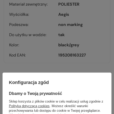
Materiał zewnętrzny
POLIESTER
Wyściółka
Aegis
Podeszwa
non marking
Do użytku w wodzie
tak
Kolor
black/grey
Kod EAN
195208163227
Konfiguracja zgód
Sprawdź
Dbamy o Twoją prywatność
czy masz wszystko
Sklep korzysta z plików cookie w celu realizacji usług zgodnie z
Polityką dotyczącą cookies
. Możesz określić warunki
przechowywania lub dostępu do cookie w Twojej przeglądarce.