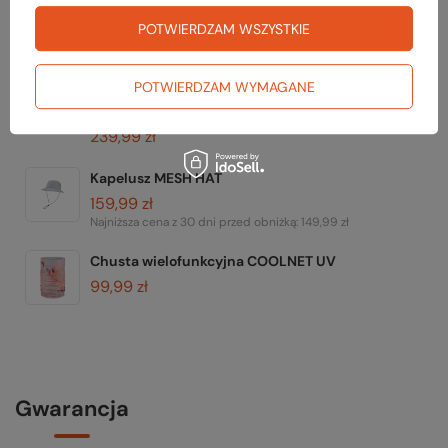
ochroną UV
POTWIERDZAM WSZYSTKIE
59,99 zł
Najniższa cena z 30 dni przed obniżką:
39,99 zł
POTWIERDZAM WYMAGANE
Koszulka z wełną merino ACTIVE ULTRALITE
SHORT SLEEVE WOMEN
239,99 zł
Kapelusz MESH HAT
159,99 zł
Najniższa cena z 30 dni przed obniżką:
149,99 zł
Chusta wielofunkcyjna COOLNET UV
99,99 zł
Gwarancja