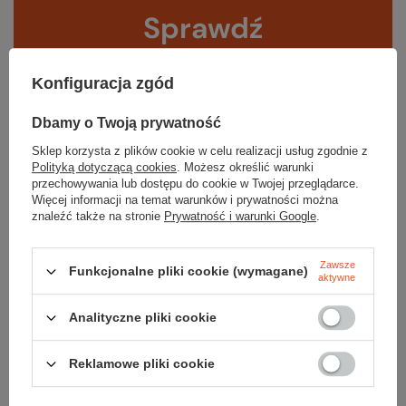
Sprawdź
czy masz wszystko
Konfiguracja zgód
TWOJA LISTA SPRZĘTOWA
Dbamy o Twoją prywatność
Sklep korzysta z plików cookie w celu realizacji usług zgodnie z
Polityką dotyczącą cookies
. Możesz określić warunki
przechowywania lub dostępu do cookie w Twojej przeglądarce.
Więcej informacji na temat warunków i prywatności można
znaleźć także na stronie
Prywatność i warunki Google
.
Zerknij też na to:
Zawsze
Funkcjonalne pliki cookie (wymagane)
aktywne
Analityczne pliki cookie
Okulary LGL 53
259,99 zł
Reklamowe pliki cookie
Koszulka RIX SPORTS SLEEVELESS WOMEN z