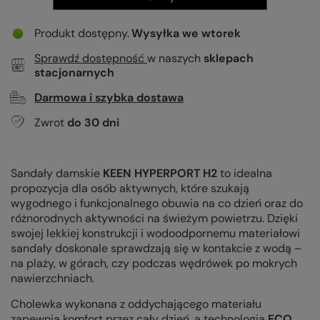
Produkt dostępny
Wysyłka
we wtorek
Sprawdź dostępność
w naszych
sklepach
stacjonarnych
Darmowa i szybka dostawa
Zwrot
do
30
dni
Sandały damskie
KEEN HYPERPORT H2
to idealna
propozycja dla osób aktywnych, które szukają
wygodnego i funkcjonalnego obuwia na co dzień oraz do
różnorodnych aktywności na świeżym powietrzu. Dzięki
swojej lekkiej konstrukcji i wodoodpornemu materiałowi
sandały doskonale sprawdzają się w kontakcie z wodą –
na plaży, w górach, czy podczas wędrówek po mokrych
nawierzchniach.
Cholewka wykonana z oddychającego materiału
zapewnia komfort przez cały dzień, a technologia
ECO