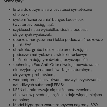
Szczegóły:
łatwa do utrzymania w czystości syntetyczna
cholewka;
system "sznurowania" bungee Lace-lock
(wystarczy pociągnąć);
szybkoschnąca wyściółka, idealna podczas
aktywnych wycieczek;
dobrze amortyzowana i lekka podeszwa środkowa z
pianki EVA;
ultralekka, gruba i doskonale amortyzująca
podeszwa natryskowa z wielokierunkowym
bieżnikiem dającym świetną przyczepność;
technologa Eco Anti-Odor niweluje powstawanie
nieprzyjemnych zapachów dzięki naturalnym,
aktywnym probiotykom;
wodoodporność uzyskiwana bez wykorzystywania
szkodliwych substancji PFAS;
KEEN charakteryzuje się także poszerzeniem
cholewki w przedniej części co daje więcej miejsca
na palce;
Model Hyperport został zdobywcą nagrody ISPO