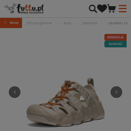
Wróć
Strona główna
buty
damskie
sandały i kla
PROMOCJA
NOWOŚĆ