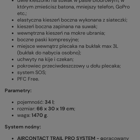
dwie kieszonki na suwak w pasie biodrowym, w
którym zmieścisz batona, mniejszy telefon, GoPro
etc.;
elastyczna kieszeń boczna wykonana z siateczki;
kieszeń boczna zapinana na suwak;
wewnętrzna kieszeń na mokre ubrania;
boczne paski kompresyjne;
miejsce wewnątrz plecaka na bukłak max 3L
(bukłak do nabycia osobno);
uchwyty na kije i czekan;
pokrowiec przeciwdeszczowy u dołu plecaka;
system SOS;
PFC Free.
Parametry:
pojemność:
34 l
;
rozmiar:
66 x 30 x 19
cm
;
waga:
1470 g
.
System nośny:
AIRCONTACT TRAIL PRO SYSTEM - o
pracowany