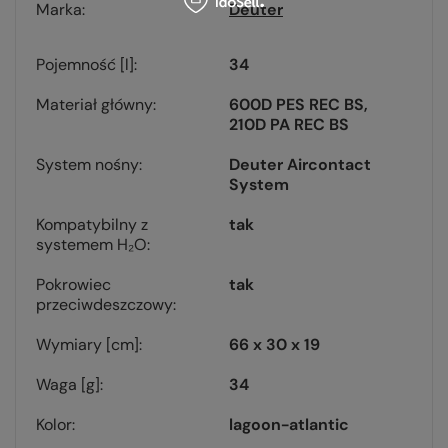
Marka
Deuter
Pojemność [l]
34
Materiał główny
600D PES REC BS
210D PA REC BS
System nośny
Deuter Aircontact
System
Kompatybilny z
tak
systemem H₂O
Pokrowiec
tak
przeciwdeszczowy
Wymiary [cm]
66 x 30 x 19
Waga [g]
34
Kolor
lagoon-atlantic