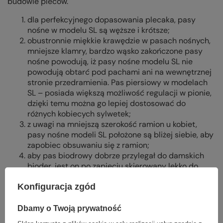
budowie pleców.
dla perfekcyjnego dopasowania plecaka, pasy
nośne w modelu SL są węższe i krótsze;
obustronnie miękkie krawędzie w pasach nośnych,
mniejsze klamry, bardzo wąsko zakończone pasy
nośne powodują, iż pasy nośne modelu SL nie
powodują obtarć pod pachami ani na wewnętrznej
stronie przedramienia. Pas piersiowy w modelach
SL – posiada większą możliwość regulacji w pionie,
dzięki temu można go lepiej dostosować do
różnych kobiecych sylwetek;
z uwagi na mniejszą szerokość ramion u kobiet,
pasy nośne modeli SL położone są bliżej siebie, aby
zapobiec obsuwaniu się z ramion;
aby pas biodrowy dobrze przylegał do damskich
bioder, jest on po zapięciu skierowany lekko do
dołu, ma kształt eliptyczny, posiada poduszki-kliny
Konfiguracja zgód
na kościach biodrowych dla lepszego komfortu i
dopasowania;
pas biodrowy po zapięciu przypomina formą kulę, a
Dbamy o Twoją prywatność
jego punkt zapięcia powoduje, iż jest on ukośnie