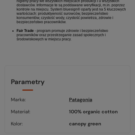
higieny pracy we wszystkich miejscach produkcji i u wszystkich
dostawców. Informacje te są poddawane weryfikacji, m.in. poprzez
kontrole na miejscu.
System bluesign® oparty jest na 5 kluczowych
wartościach:
produktywność surowców,
bezpieczeństwo
konsumentów,
czystość wody,
czystość powietrza,
zdrowie i
bezpieczeństwo pracowników.
Fair Trade
- program promuje zdrowie i bezpieczeństwo
pracowników oraz przestrzeganie zasad społecznych i
środowiskowych w miejscu pracy.
Parametry
Marka
Patagonia
Materiał
100% organic cotton
Kolor
canopy green