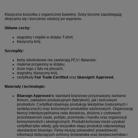
Klasyczna koszulka z organicznej bawełny. Szwy boczne zapobiegają
skręcaniu się i kurczeniu odzieży po wypraniu.
Główne cechy:
wygodny i miękki w dotyku T-shirt;
klasyczny krój.
Szczegóły:
farby sitodrukowe nie zawierają PCV i ftalanów;
materiał przyjemny w dotyku;
duże logo z tyłu na plecach;
wygodny, klasyczny krój;
certyfikaty
Fair Trade Certified
oraz
bluesign® Approved.
Materiały i technologie:
Bluesign Approved
to standard branżowy przyznawany zarówno
firmom, zakładom produkcyjnym (fabrykom), jak i końcowym
produktom. Certyfikat obejmuje produkcję tekstyliów (naturalnych i
syntetycznych) oraz końcowych produktów odzieżowych. Organizację
tworzy interdyscyplinarna rada doradcza, złożona z czołowych
przedstawicieli nauki, polityki, przemysłu i handlu oraz organizacji
konsumenckich i ekologicznych. Produkt końcowy może uzyskać
certyfikat tylko wtedy, gdy wszystkie etapy produkcji odpowiadają
standardom bluesign. Firmy muszą udowodnić prawdziwość
informacji dotyczących ochrony środowiska oraz bezpieczeństwa i