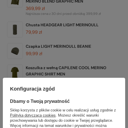
MERINO BLEND GRAPHIC MEN
369,99 zł
Najniższa cena z 30 dni przed obniżką:
399,99 zł
Chusta HEADGEAR LIGHT MERINOULL
79,99 zł
Czapka LIGHT MERINOULL BEANIE
99,99 zł
Koszulka z wełną CAPILENE COOL MERINO
GRAPHIC SHIRT MEN
339,99 zł
Konfiguracja zgód
Dbamy o Twoją prywatność
Sklep korzysta z plików cookie w celu realizacji usług zgodnie z
Gwarancja
Polityką dotyczącą cookies
. Możesz określić warunki
przechowywania lub dostępu do cookie w Twojej przeglądarce.
Więcej informacji na temat warunków i prywatności można