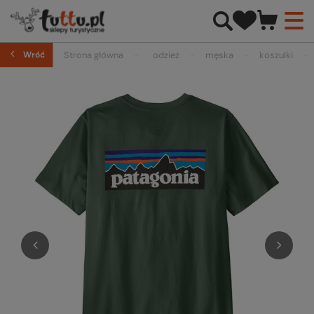
Wróć
Strona główna
odzież
męska
koszulki