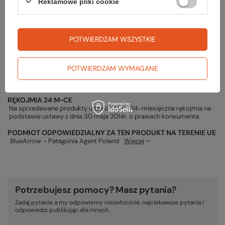
Reklamowe pliki cookie
119,99 zł
POTWIERDZAM WSZYSTKIE
Gwarancja
POTWIERDZAM WYMAGANE
RĘKOJMIA 24 M-CE
Na sprzedawane produkty udzielana jest 24-miesięczna rękojmia na
podstawie ustawy z dnia 30 maja 2014r. o prawach konsumenta.
PODMIOT ODPOWIEDZIALNY ZA TEN PRODUKT NA TERENIE UE
BlueArrow – Patagonia Agent Poland
Więcej
Potrzebujesz pomocy? Masz pytania?
Zadaj pytanie a my odpowiemy niezwłocznie, najciekawsze pytania i
odpowiedzi publikując dla innych.