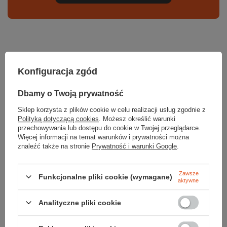
Zerknij też na to:
Konfiguracja zgód
Dbamy o Twoją prywatność
Sklep korzysta z plików cookie w celu realizacji usług zgodnie z
Legginsy z wełną MERINO 250 BASE LAYER
Polityką dotyczącą cookies
. Możesz określić warunki
BOTTOM WOMEN
przechowywania lub dostępu do cookie w Twojej przeglądarce.
469,99 zł
Więcej informacji na temat warunków i prywatności można
Najniższa cena z 30 dni przed obniżką:
429,99 zł
znaleźć także na stronie
Prywatność i warunki Google
.
Koszulka z wełną merino SYNCRINO BASE TEE
Zawsze
WOMEN
Funkcjonalne pliki cookie (wymagane)
aktywne
269,99 zł
Najniższa cena z 30 dni przed obniżką:
299,99 zł
Analityczne pliki cookie
Czapka THERMONET BEANIE