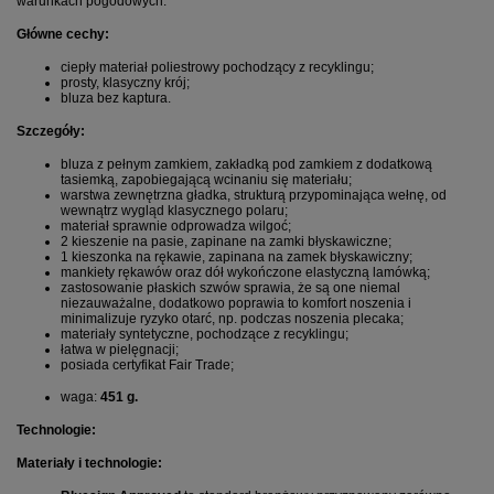
warunkach pogodowych.
Główne cechy:
ciepły materiał poliestrowy pochodzący z recyklingu;
prosty, klasyczny krój;
bluza bez kaptura.
Szczegóły:
bluza z pełnym zamkiem, zakładką pod zamkiem z dodatkową
tasiemką, zapobiegającą wcinaniu się materiału;
warstwa zewnętrzna gładka, strukturą przypominająca wełnę, od
wewnątrz wygląd klasycznego polaru;
materiał sprawnie odprowadza wilgoć;
2 kieszenie na pasie, zapinane na zamki błyskawiczne;
1 kieszonka na rękawie, zapinana na zamek błyskawiczny;
mankiety rękawów oraz dół wykończone elastyczną lamówką;
zastosowanie płaskich szwów sprawia, że są one niemal
niezauważalne, dodatkowo poprawia to komfort noszenia i
minimalizuje ryzyko otarć, np. podczas noszenia plecaka;
materiały syntetyczne, pochodzące z recyklingu;
łatwa w pielęgnacji;
posiada certyfikat Fair Trade;
waga:
451 g.
Technologie:
Materiały i technologie: