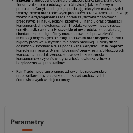
Bluesign Approved
to standard branżowy przyznawany zarówno
firmom, zakładom produkcyjnym (fabrykom), jak i końcowym
produktom. Certyfikat obejmuje produkcję tekstyliów (naturalnych i
syntetycznych) oraz końcowych produktów odzieżowych. Organizację
tworzy interdyscyplinarna rada doradcza, złożona z czołowych
przedstawicieli nauki, polityki, przemysłu i handlu oraz organizacji
konsumenckich i ekologicznych. Produkt końcowy może uzyskać
certyfikat tylko wtedy, gdy wszystkie etapy produkcji odpowiadają
standardom bluesign. Firmy muszą udowodnić prawdziwość
informacji dotyczących ochrony środowiska oraz bezpieczeństwa i
higieny pracy we wszystkich miejscach produkcji i u wszystkich
dostawców. Informacje te są poddawane weryfikacji, m.in. poprzez
kontrole na miejscu.
System bluesign® oparty jest na 5 kluczowych
wartościach:
produktywność surowców,
bezpieczeństwo
konsumentów,
czystość wody,
czystość powietrza,
zdrowie i
bezpieczeństwo pracowników.
Fair Trade
- program promuje zdrowie i bezpieczeństwo
pracowników oraz przestrzeganie zasad społecznych i
środowiskowych w miejscu pracy.
Parametry