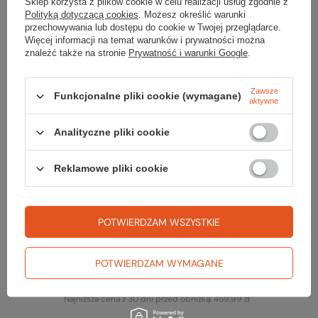
Sklep korzysta z plików cookie w celu realizacji usług zgodnie z
Polityką dotyczącą cookies
. Możesz określić warunki
przechowywania lub dostępu do cookie w Twojej przeglądarce.
Więcej informacji na temat warunków i prywatności można
znaleźć także na stronie
Prywatność i warunki Google
.
Koszulka z wełną merino KAMMWEG S/S WOMEN
199,99 zł
Najniższa cena z 30 dni przed obniżką:
219,99 zł
Zawsze
Funkcjonalne pliki cookie (wymagane)
aktywne
Koszulka CROSSTRAIL GRAPHIC T WOMEN
Analityczne pliki cookie
129,99 zł
Najniższa cena z 30 dni przed obniżką:
149,99 zł
Reklamowe pliki cookie
Koszulka z wełną CAPILENE COOL MERINO
GRAPHIC SHIRT WOMEN
299,99 zł
POTWIERDZAM WSZYSTKIE
Najniższa cena z 30 dni przed obniżką:
319,99 zł
Koszulka z wełną CLASSIC THERMAL MERINO
POTWIERDZAM WYMAGANE
BASE LAYER CREW WOMEN
459,99 zł
Najniższa cena z 30 dni przed obniżką:
459,99 zł