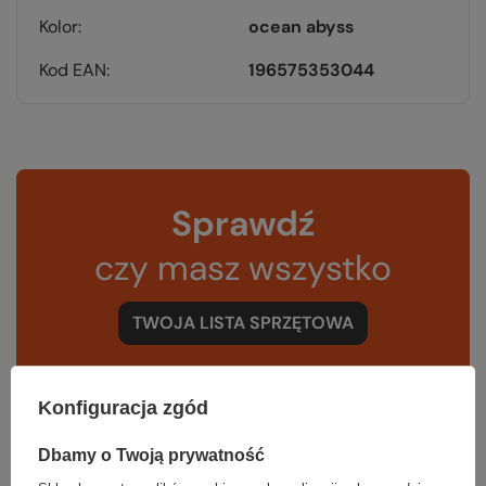
Kolor
ocean abyss
Kod EAN
196575353044
Sprawdź
czy masz wszystko
TWOJA LISTA SPRZĘTOWA
Konfiguracja zgód
Dbamy o Twoją prywatność
Zerknij też na to: