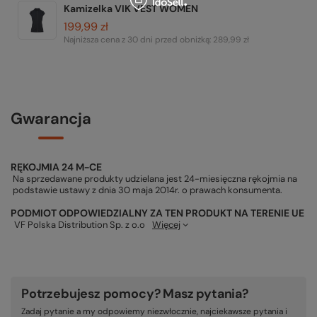
Kamizelka VIK VEST WOMEN
199,99 zł
Najniższa cena z 30 dni przed obniżką:
289,99 zł
Gwarancja
RĘKOJMIA 24 M-CE
Na sprzedawane produkty udzielana jest 24-miesięczna rękojmia na
podstawie ustawy z dnia 30 maja 2014r. o prawach konsumenta.
PODMIOT ODPOWIEDZIALNY ZA TEN PRODUKT NA TERENIE UE
VF Polska Distribution Sp. z o.o
Więcej
Potrzebujesz pomocy? Masz pytania?
Zadaj pytanie a my odpowiemy niezwłocznie, najciekawsze pytania i