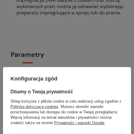
impregnacja DWR słabnie z czasem oraz ilością
wykonanych prań, można ją odnawiać wybierając
preparaty impregnujące w spreju lub do prania.
Parametry
Marka
Rab
Konfiguracja zgód
Materiał
PERTEX QUANTUM
Dbamy o Twoją prywatność
Wypełnienie
Primaloft Silver Rise
Sklep korzysta z plików cookie w celu realizacji usług zgodnie z
Polityką dotyczącą cookies
. Możesz określić warunki
Kieszenie
3
przechowywania lub dostępu do cookie w Twojej przeglądarce.
Więcej informacji na temat warunków i prywatności można
znaleźć także na stronie
Prywatność i warunki Google
.
Kaptur
tak, zintegrowany –
nieodpinany