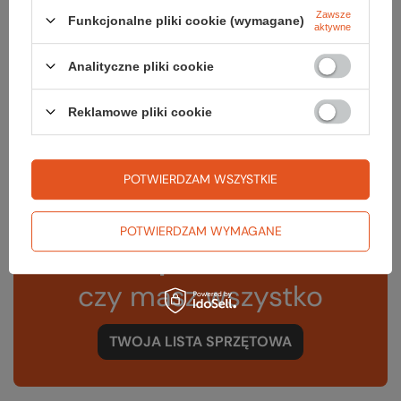
Zawsze
Funkcjonalne pliki cookie (wymagane)
Waga [g]
568
aktywne
Kolor
black
Analityczne pliki cookie
Rodzaj wypełnienia
syntetyk
Reklamowe pliki cookie
Kod EAN
5059913128399
POTWIERDZAM WSZYSTKIE
POTWIERDZAM WYMAGANE
Sprawdź
czy masz wszystko
TWOJA LISTA SPRZĘTOWA