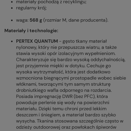
materiały pochodzą z recyklingu;
regularny krój;
waga:
568 g
(rozmiar M, dane producenta).
Materiały i technologie:
PERTEX QUANTUM
- gęsto tkany materiał
nylonowy, który nie przepuszcza wiatru, a także
stawia wysoki opór izolacyjnym wypełnieniom.
Charakteryzuje się bardzo wysoką oddychalnością,
jest przyjemnie miękki w dotyku. Cechuje go
wysoka wytrzymałość, która jest dodatkowo
wzmocniona biegnącymi prostopadle wobec siebie
włóknami, tworzącymi tym samym strukturę
drobniutkiego wafla odpornego na rozdarcia.
Posiada impregnację DWR (bez PFC), która
powoduje perlenie się wody na powierzchni
materiału. Dzięki temu chroni przed lekkim
deszczem i śniegiem, a materiał bardzo szybko
wysycha. Tkanina stosowana szczególnie często w
odzieży outdoorowej oraz powłokach śpiworów