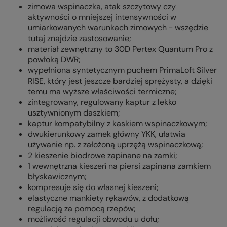
zimowa wspinaczka, atak szczytowy czy
aktywności o mniejszej intensywności w
umiarkowanych warunkach zimowych - wszędzie
tutaj znajdzie zastosowanie;
materiał zewnętrzny to 30D Pertex Quantum Pro z
powłoką DWR;
wypełniona syntetycznym puchem PrimaLoft Silver
RISE, który jest jeszcze bardziej sprężysty, a dzięki
temu ma wyższe właściwości termiczne;
zintegrowany, regulowany kaptur z lekko
usztywnionym daszkiem;
kaptur kompatybilny z kaskiem wspinaczkowym;
dwukierunkowy zamek główny YKK, ułatwia
używanie np. z założoną uprzężą wspinaczkową;
2 kieszenie biodrowe zapinane na zamki;
1 wewnętrzna kieszeń na piersi zapinana zamkiem
błyskawicznym;
kompresuje się do własnej kieszeni;
elastyczne mankiety rękawów, z dodatkową
regulacją za pomocą rzepów;
możliwość regulacji obwodu u dołu;