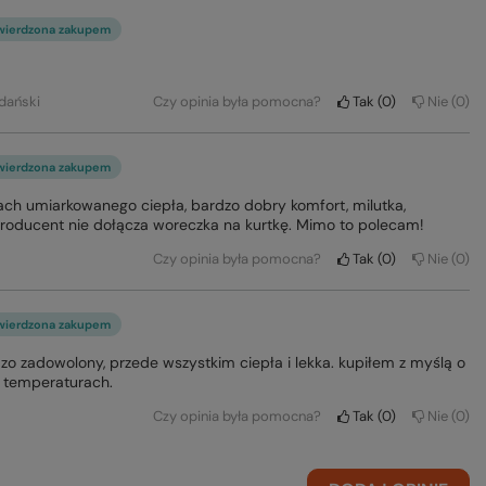
wierdzona zakupem
dański
Czy opinia była pomocna?
Tak
0
Nie
0
wierdzona zakupem
 umiarkowanego ciepła, bardzo dobry komfort, milutka,
roducent nie dołącza woreczka na kurtkę. Mimo to polecam!
Czy opinia była pomocna?
Tak
0
Nie
0
wierdzona zakupem
dzo zadowolony, przede wszystkim ciepła i lekka. kupiłem z myślą o
h temperaturach.
Czy opinia była pomocna?
Tak
0
Nie
0