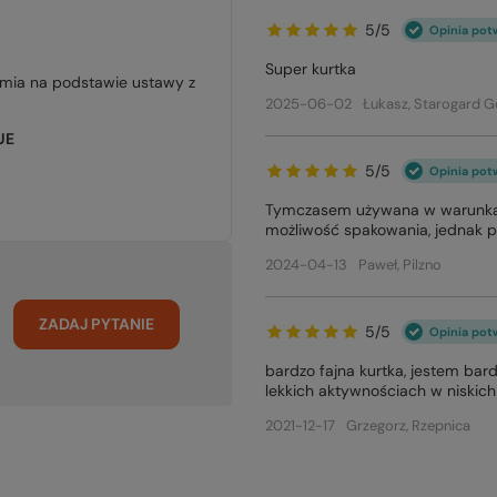
5/5
Opinia pot
Super kurtka
jmia na podstawie ustawy z
2025-06-02
Łukasz, Starogard G
UE
5/5
Opinia pot
Tymczasem używana w warunkach
możliwość spakowania, jednak p
2024-04-13
Paweł, Pilzno
ZADAJ PYTANIE
5/5
Opinia pot
bardzo fajna kurtka, jestem bar
lekkich aktywnościach w niskic
2021-12-17
Grzegorz, Rzepnica