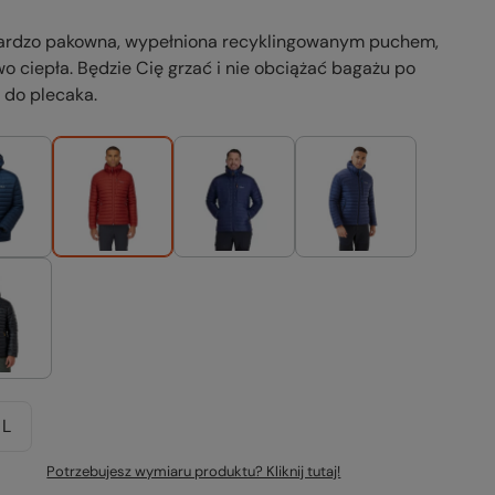
bardzo pakowna, wypełniona recyklingowanym puchem,
o ciepła. Będzie Cię grzać i nie obciążać bagażu po
 do plecaka.
L
Potrzebujesz wymiaru produktu? Kliknij tutaj!