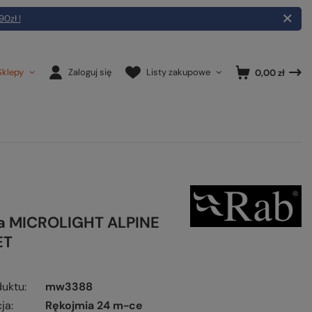
90zł !
Sklepy
Zaloguj się
Listy zakupowe
0,00 zł
a MICROLIGHT ALPINE
ET
duktu
mw3388
ja
Rękojmia 24 m-ce