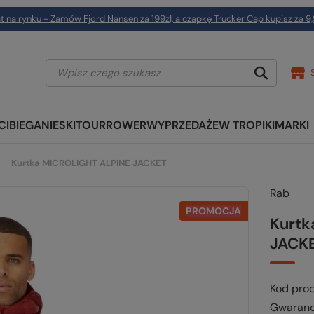
t na rynku - Zamów Fjord Nansen za 199zł, a czapkę Trucker Cap kupisz za 9,
CI
BIEGANIE
SKITOUR
ROWER
WYPRZEDAŻE
W TROPIKI
MARKI
Kurtka MICROLIGHT ALPINE JACKET
Rab
PROMOCJA
Kurtk
JACK
Kod pro
Gwaranc