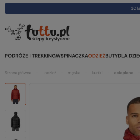
30 la
PODRÓŻE I TREKKING
WSPINACZKA
ODZIEŻ
BUTY
DLA DZIE
Strona główna
odzież
męska
kurtki
ocieplone