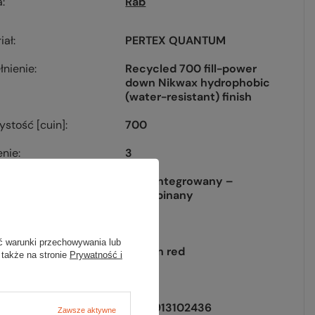
a
Rab
iał
PERTEX QUANTUM
nienie
Recycled 700 fill-power
down Nikwax hydrophobic
(water-resistant) finish
ystość [cuin]
700
enie
3
r
tak, zintegrowany –
nieodpinany
[g]
467
ć warunki przechowywania lub
tuscon red
 także na stronie
Prywatność i
j wypełnienia
puch
EAN
5059913102436
Zawsze aktywne