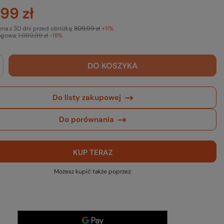
99 zł
ena z 30 dni przed obniżką:
809,99 zł
+11%
ogowa:
1 099,99 zł
-18%
DO KOSZYKA
Do listy zakupowej
Do porównania
KUP TERAZ
Możesz kupić także poprzez: