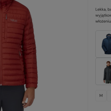
Lekka, 
wyjątkow
włożeniu
M