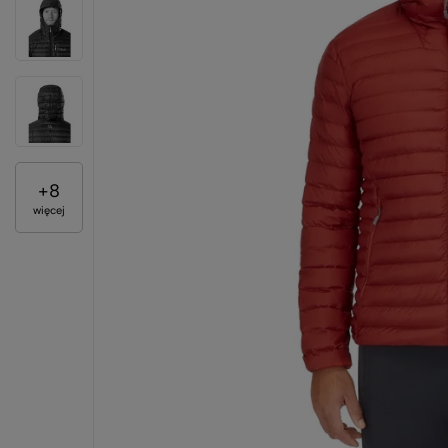
+
8
więcej