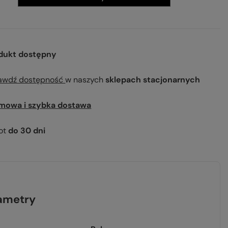
dukt dostępny
awdź dostępność
w naszych
sklepach stacjonarnych
mowa i szybka dostawa
ot
do
30
dni
ametry