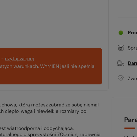
Pro
Spr
-
czytaj więcej
Dar
tych warunkach, WYMIEŃ jeśli nie spełnia
Zwr
puchowa, którą możesz zabrać ze sobą niemal
 ciepło, waga i niewielkie rozmiary po
Par
est wiatroodporna i oddychająca.
uralnego o sprężystości 700 ciun, zapewnia