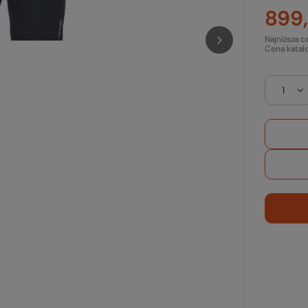
899,
Najniższa c
Cena katal